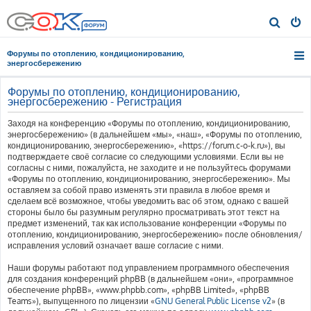
П
о
Форумы по отоплению, кондиционированию,
и
энергосбережению
с
Форумы по отоплению, кондиционированию,
к
энергосбережению - Регистрация
Заходя на конференцию «Форумы по отоплению, кондиционированию,
энергосбережению» (в дальнейшем «мы», «наш», «Форумы по отоплению,
кондиционированию, энергосбережению», «https://forum.c-o-k.ru»), вы
подтверждаете своё согласие со следующими условиями. Если вы не
согласны с ними, пожалуйста, не заходите и не пользуйтесь форумами
«Форумы по отоплению, кондиционированию, энергосбережению». Мы
оставляем за собой право изменять эти правила в любое время и
сделаем всё возможное, чтобы уведомить вас об этом, однако с вашей
стороны было бы разумным регулярно просматривать этот текст на
предмет изменений, так как использование конференции «Форумы по
отоплению, кондиционированию, энергосбережению» после обновления/
исправления условий означает ваше согласие с ними.
Наши форумы работают под управлением программного обеспечения
для создания конференций phpBB (в дальнейшем «они», «программное
обеспечение phpBB», «www.phpbb.com», «phpBB Limited», «phpBB
Teams»), выпущенного по лицензии «
GNU General Public License v2
» (в