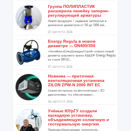
Группа ПОЛИПЛАСТИК
расширила линейку запорно-
регулирующей арматуры
Новая продукция – задвижки шиберные в
диапазоне диаметров от 50 до 1200 мм...
07 АВГУСТА 2026
Energy Regula в новом
диаметре — DN400/350
«ЧелябинскСпецГражданСтрой» освоил новый
диаметр шарового крана КШЦПР Energy Regula
из стали 09Г2С...
07 АВГУСТА 2026
Новинка — приточная
вентиляционная установка
ZILON ZPW-N 2000 INT EC
Серия построена на вентиляторах с EC-
двигателями, что обеспечивает...
06 АВГУСТА 2026
Учёные ЮУрГУ создали
каскадную установку,
объединяющую солнечную и
геотермальную энергию
Природосберегающие технологии...