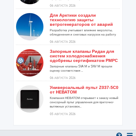
06 АВГУСТА 2026
Для Арктики создали
технологию защиты
ветрогенераторов от аварий
Разработка учитывает влияние мерзлоты,
обледенения и снеговых нагрузок на работу
установок...
06 АВГУСТА 2026
Запорные клапаны Ридан для
систем холодоснабжения
одобрены сертификатом РМРС
Запорные клапаны SVA M и SNV M прошли
оценку соответствия ...
06 АВГУСТА 2026
Универсальный пульт Z037-5C0
от НЕВАТОМ
Компания НЕВАТОМ открывает к заказу новый
сенсорный пульт управления для приточно-
вытяжных установок...
05 АВГУСТА 2026
Гибридный тепловой насос
PV/T с одним общим
испарителем