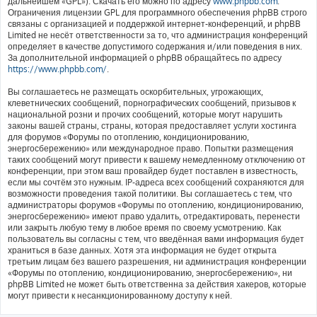
дальнейшем «GPL»). Скачать его можно по адресу
www.phpbb.com
.
Ограничения лицензии GPL для программного обеспечения phpBB строго
связаны с организацией и поддержкой интернет-конференций, и phpBB
Limited не несёт ответственности за то, что администрация конференций
определяет в качестве допустимого содержания и/или поведения в них.
За дополнительной информацией о phpBB обращайтесь по адресу
https://www.phpbb.com/
.
Вы соглашаетесь не размещать оскорбительных, угрожающих,
клеветнических сообщений, порнографических сообщений, призывов к
национальной розни и прочих сообщений, которые могут нарушить
законы вашей страны, страны, которая предоставляет услуги хостинга
для форумов «Форумы по отоплению, кондиционированию,
энергосбережению» или международное право. Попытки размещения
таких сообщений могут привести к вашему немедленному отключению от
конференции, при этом ваш провайдер будет поставлен в известность,
если мы сочтём это нужным. IP-адреса всех сообщений сохраняются для
возможности проведения такой политики. Вы соглашаетесь с тем, что
администраторы форумов «Форумы по отоплению, кондиционированию,
энергосбережению» имеют право удалить, отредактировать, перенести
или закрыть любую тему в любое время по своему усмотрению. Как
пользователь вы согласны с тем, что введённая вами информация будет
храниться в базе данных. Хотя эта информация не будет открыта
третьим лицам без вашего разрешения, ни администрация конференции
«Форумы по отоплению, кондиционированию, энергосбережению», ни
phpBB Limited не может быть ответственна за действия хакеров, которые
могут привести к несанкционированному доступу к ней.