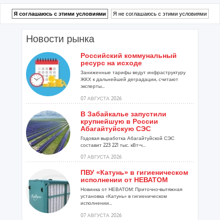
Новости рынка
Российский коммунальный
ресурс на исходе
Заниженные тарифы ведут инфраструктуру
ЖКХ к дальнейшей деградации, считают
эксперты...
07 АВГУСТА 2026
В Забайкалье запустили
крупнейшую в России
Абагайтуйскую СЭС
Годовая выработка Абагайтуйской СЭС
составит 223 221 тыс. кВт-ч...
07 АВГУСТА 2026
ПВУ «Катунь» в гигиеническом
исполнении от НЕВАТОМ
Новинка от НЕВАТОМ: Приточно-вытяжная
установка «Катунь» в гигиеническом
исполнении...
07 АВГУСТА 2026