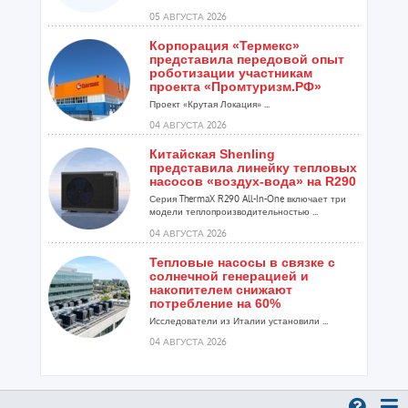
05 АВГУСТА 2026
Корпорация «Термекс»
представила передовой опыт
роботизации участникам
проекта «Промтуризм.РФ»
Проект «Крутая Локация» ...
04 АВГУСТА 2026
Китайская Shenling
представила линейку тепловых
насосов «воздух-вода» на R290
Серия ThermaX R290 All-In-One включает три
модели теплопроизводительностью ...
04 АВГУСТА 2026
Тепловые насосы в связке с
солнечной генерацией и
накопителем снижают
потребление на 60%
Исследователи из Италии установили ...
04 АВГУСТА 2026
«РУСКЛИМАТ Fest 2026» в Уфе
собрал свыше 700 профи
климатической отрасли