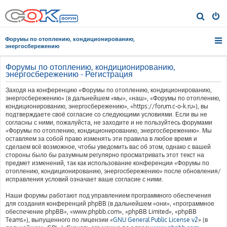
П
о
Форумы по отоплению, кондиционированию,
и
энергосбережению
с
Форумы по отоплению, кондиционированию,
к
энергосбережению - Регистрация
Заходя на конференцию «Форумы по отоплению, кондиционированию,
энергосбережению» (в дальнейшем «мы», «наш», «Форумы по отоплению,
кондиционированию, энергосбережению», «https://forum.c-o-k.ru»), вы
подтверждаете своё согласие со следующими условиями. Если вы не
согласны с ними, пожалуйста, не заходите и не пользуйтесь форумами
«Форумы по отоплению, кондиционированию, энергосбережению». Мы
оставляем за собой право изменять эти правила в любое время и
сделаем всё возможное, чтобы уведомить вас об этом, однако с вашей
стороны было бы разумным регулярно просматривать этот текст на
предмет изменений, так как использование конференции «Форумы по
отоплению, кондиционированию, энергосбережению» после обновления/
исправления условий означает ваше согласие с ними.
Наши форумы работают под управлением программного обеспечения
для создания конференций phpBB (в дальнейшем «они», «программное
обеспечение phpBB», «www.phpbb.com», «phpBB Limited», «phpBB
Teams»), выпущенного по лицензии «
GNU General Public License v2
» (в