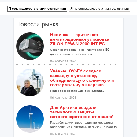
Новости рынка
Новинка — приточная
вентиляционная установка
ZILON ZPW-N 2000 INT EC
Серия построена на вентиляторах с EC-
двигателями, что обеспечивает...
06 АВГУСТА 2026
Учёные ЮУрГУ создали
каскадную установку,
объединяющую солнечную и
геотермальную энергию
Природосберегающие технологии...
06 АВГУСТА 2026
Для Арктики создали
технологию защиты
ветрогенераторов от аварий
Разработка учитывает влияние мерзлоты,
обледенения и снеговых нагрузок на работу
установок...
06 АВГУСТА 2026