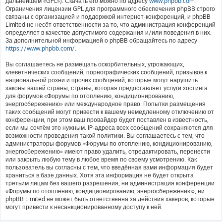
дальнейшем «GPL»). Скачать его можно по адресу
www.phpbb.com
.
Ограничения лицензии GPL для программного обеспечения phpBB строго
связаны с организацией и поддержкой интернет-конференций, и phpBB
Limited не несёт ответственности за то, что администрация конференций
определяет в качестве допустимого содержания и/или поведения в них.
За дополнительной информацией о phpBB обращайтесь по адресу
https://www.phpbb.com/
.
Вы соглашаетесь не размещать оскорбительных, угрожающих,
клеветнических сообщений, порнографических сообщений, призывов к
национальной розни и прочих сообщений, которые могут нарушить
законы вашей страны, страны, которая предоставляет услуги хостинга
для форумов «Форумы по отоплению, кондиционированию,
энергосбережению» или международное право. Попытки размещения
таких сообщений могут привести к вашему немедленному отключению от
конференции, при этом ваш провайдер будет поставлен в известность,
если мы сочтём это нужным. IP-адреса всех сообщений сохраняются для
возможности проведения такой политики. Вы соглашаетесь с тем, что
администраторы форумов «Форумы по отоплению, кондиционированию,
энергосбережению» имеют право удалить, отредактировать, перенести
или закрыть любую тему в любое время по своему усмотрению. Как
пользователь вы согласны с тем, что введённая вами информация будет
храниться в базе данных. Хотя эта информация не будет открыта
третьим лицам без вашего разрешения, ни администрация конференции
«Форумы по отоплению, кондиционированию, энергосбережению», ни
phpBB Limited не может быть ответственна за действия хакеров, которые
могут привести к несанкционированному доступу к ней.