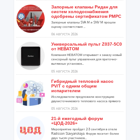
Запорные клапаны Ридан для
систем холодоснабжения
одобрены сертификатом РМРС
Запорные клапаны SVA M и SNV M прошли
оценку соответствия ...
06 АВГУСТА 2026
Универсальный пульт Z037-5C0
от НЕВАТОМ
Компания НЕВАТОМ открывает к заказу новый
сенсорный пульт управления для приточно-
вытяжных установок...
05 АВГУСТА 2026
Гибридный тепловой насос
PV/T с одним общим
испарителем
Исследователи предложили конструкцию
двухисточникового теплового насоса прямого
расширения ...
05 АВГУСТА 2026
21-й ежегодный форум
«ЦОД-2026»
Мероприятие пройдет 2-3 сентября в отеле
Radisson Slavyanskaya. Форум посетит более
двух тысяч участников...