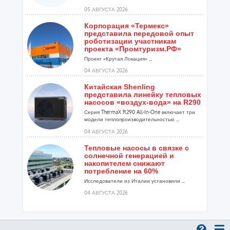
05 АВГУСТА 2026
Корпорация «Термекс»
представила передовой опыт
роботизации участникам
проекта «Промтуризм.РФ»
Проект «Крутая Локация» ...
04 АВГУСТА 2026
Китайская Shenling
представила линейку тепловых
насосов «воздух-вода» на R290
Серия ThermaX R290 All-In-One включает три
модели теплопроизводительностью ...
04 АВГУСТА 2026
Тепловые насосы в связке с
солнечной генерацией и
накопителем снижают
потребление на 60%
Исследователи из Италии установили ...
04 АВГУСТА 2026
«РУСКЛИМАТ Fest 2026» в Уфе
собрал свыше 700 профи
климатической отрасли