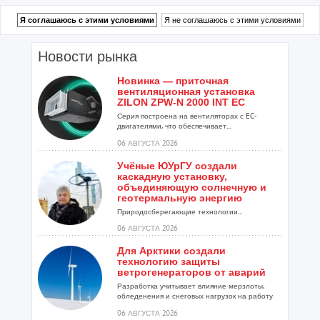
Новости рынка
Новинка — приточная
вентиляционная установка
ZILON ZPW-N 2000 INT EC
Серия построена на вентиляторах с EC-
двигателями, что обеспечивает...
06 АВГУСТА 2026
Учёные ЮУрГУ создали
каскадную установку,
объединяющую солнечную и
геотермальную энергию
Природосберегающие технологии...
06 АВГУСТА 2026
Для Арктики создали
технологию защиты
ветрогенераторов от аварий
Разработка учитывает влияние мерзлоты,
обледенения и снеговых нагрузок на работу
установок...
06 АВГУСТА 2026