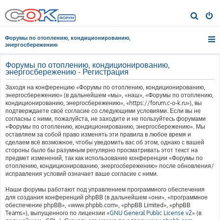
П
о
Форумы по отоплению, кондиционированию,
и
энергосбережению
с
Форумы по отоплению, кондиционированию,
к
энергосбережению - Регистрация
Заходя на конференцию «Форумы по отоплению, кондиционированию,
энергосбережению» (в дальнейшем «мы», «наш», «Форумы по отоплению,
кондиционированию, энергосбережению», «https://forum.c-o-k.ru»), вы
подтверждаете своё согласие со следующими условиями. Если вы не
согласны с ними, пожалуйста, не заходите и не пользуйтесь форумами
«Форумы по отоплению, кондиционированию, энергосбережению». Мы
оставляем за собой право изменять эти правила в любое время и
сделаем всё возможное, чтобы уведомить вас об этом, однако с вашей
стороны было бы разумным регулярно просматривать этот текст на
предмет изменений, так как использование конференции «Форумы по
отоплению, кондиционированию, энергосбережению» после обновления/
исправления условий означает ваше согласие с ними.
Наши форумы работают под управлением программного обеспечения
для создания конференций phpBB (в дальнейшем «они», «программное
обеспечение phpBB», «www.phpbb.com», «phpBB Limited», «phpBB
Teams»), выпущенного по лицензии «
GNU General Public License v2
» (в