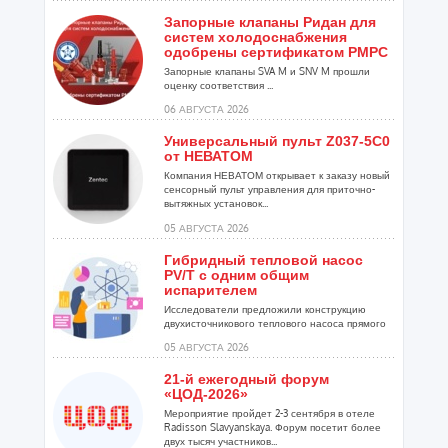
Запорные клапаны Ридан для
систем холодоснабжения
одобрены сертификатом РМРС
Запорные клапаны SVA M и SNV M прошли
оценку соответствия ...
06 АВГУСТА 2026
Универсальный пульт Z037-5C0
от НЕВАТОМ
Компания НЕВАТОМ открывает к заказу новый
сенсорный пульт управления для приточно-
вытяжных установок...
05 АВГУСТА 2026
Гибридный тепловой насос
PV/T с одним общим
испарителем
Исследователи предложили конструкцию
двухисточникового теплового насоса прямого
расширения ...
05 АВГУСТА 2026
21-й ежегодный форум
«ЦОД-2026»
Мероприятие пройдет 2-3 сентября в отеле
Radisson Slavyanskaya. Форум посетит более
двух тысяч участников...