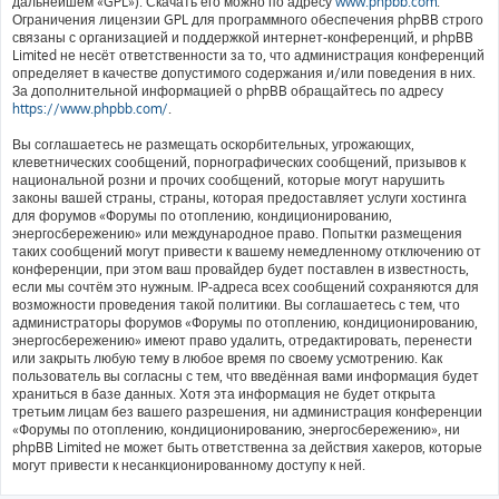
дальнейшем «GPL»). Скачать его можно по адресу
www.phpbb.com
.
Ограничения лицензии GPL для программного обеспечения phpBB строго
связаны с организацией и поддержкой интернет-конференций, и phpBB
Limited не несёт ответственности за то, что администрация конференций
определяет в качестве допустимого содержания и/или поведения в них.
За дополнительной информацией о phpBB обращайтесь по адресу
https://www.phpbb.com/
.
Вы соглашаетесь не размещать оскорбительных, угрожающих,
клеветнических сообщений, порнографических сообщений, призывов к
национальной розни и прочих сообщений, которые могут нарушить
законы вашей страны, страны, которая предоставляет услуги хостинга
для форумов «Форумы по отоплению, кондиционированию,
энергосбережению» или международное право. Попытки размещения
таких сообщений могут привести к вашему немедленному отключению от
конференции, при этом ваш провайдер будет поставлен в известность,
если мы сочтём это нужным. IP-адреса всех сообщений сохраняются для
возможности проведения такой политики. Вы соглашаетесь с тем, что
администраторы форумов «Форумы по отоплению, кондиционированию,
энергосбережению» имеют право удалить, отредактировать, перенести
или закрыть любую тему в любое время по своему усмотрению. Как
пользователь вы согласны с тем, что введённая вами информация будет
храниться в базе данных. Хотя эта информация не будет открыта
третьим лицам без вашего разрешения, ни администрация конференции
«Форумы по отоплению, кондиционированию, энергосбережению», ни
phpBB Limited не может быть ответственна за действия хакеров, которые
могут привести к несанкционированному доступу к ней.