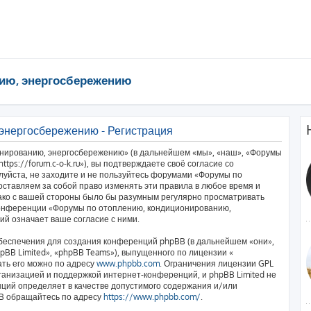
ию, энергосбережению
энергосбережению - Регистрация
нированию, энергосбережению» (в дальнейшем «мы», «наш», «Форумы
ps://forum.c-o-k.ru»), вы подтверждаете своё согласие со
луйста, не заходите и не пользуйтесь форумами «Форумы по
ставляем за собой право изменять эти правила в любое время и
нако с вашей стороны было бы разумным регулярно просматривать
 конференции «Форумы по отоплению, кондиционированию,
й означает ваше согласие с ними.
еспечения для создания конференций phpBB (в дальнейшем «они»,
BB Limited», «phpBB Teams»), выпущенного по лицензии «
ать его можно по адресу
www.phpbb.com
. Ограничения лицензии GPL
ганизацией и поддержкой интернет-конференций, и phpBB Limited не
нций определяет в качестве допустимого содержания и/или
BB обращайтесь по адресу
https://www.phpbb.com/
.