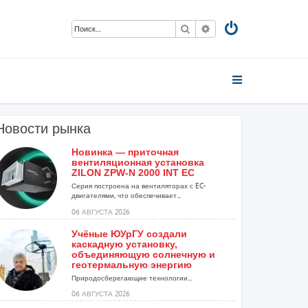
Поиск
Расширенный поиск
Новости рынка
Новинка — приточная
вентиляционная установка
ZILON ZPW-N 2000 INT EC
Серия построена на вентиляторах с EC-
двигателями, что обеспечивает...
06 АВГУСТА 2026
Учёные ЮУрГУ создали
каскадную установку,
объединяющую солнечную и
геотермальную энергию
Природосберегающие технологии...
06 АВГУСТА 2026