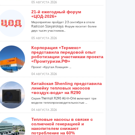
05 АВГУСТА 2026
21-й ежегодный форум
«ЦОД-2026»
Мероприятие пройдет 2-3 сентября в отеле
Radisson Slavyanskaya. Форум посетит более
двух тысяч участников...
05 АВГУСТА 2026
Корпорация «Термекс»
представила передовой опыт
роботизации участникам проекта
«Промтуризм.РФ»
Проект «Крутая Локация» ...
04 АВГУСТА 2026
Китайская Shenling представила
линейку тепловых насосов
«воздух-вода» на R290
Серия ThermaX R290 All-In-One включает три
модели теплопроизводительностью ...
04 АВГУСТА 2026
Тепловые насосы в связке с
солнечной генерацией и
накопителем снижают
потребление на 60%