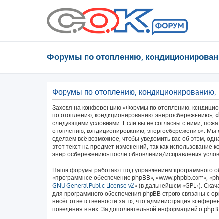
Форумы по отоплению, кондиционирован
Форумы по отоплению, кондиционированию, 
Заходя на конференцию «Форумы по отоплению, кондицио
по отоплению, кондиционированию, энергосбережению», «htt
следующими условиями. Если вы не согласны с ними, пожа
отоплению, кондиционированию, энергосбережению». Мы о
сделаем всё возможное, чтобы уведомить вас об этом, од
этот текст на предмет изменений, так как использование
энергосбережению» после обновления/исправления услови
Наши форумы работают под управлением программного об
«программное обеспечение phpBB», «www.phpbb.com», «php
GNU General Public License v2
» (в дальнейшем «GPL»). Скач
для программного обеспечения phpBB строго связаны с ор
несёт ответственности за то, что администрация конфере
поведения в них. За дополнительной информацией о php