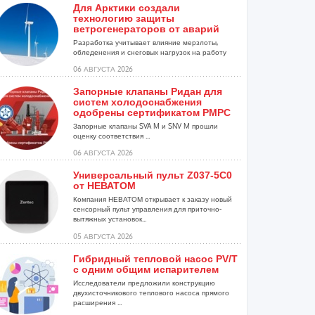
Для Арктики создали
технологию защиты
ветрогенераторов от аварий
Разработка учитывает влияние мерзлоты,
обледенения и снеговых нагрузок на работу
установок...
06 АВГУСТА 2026
Запорные клапаны Ридан для
систем холодоснабжения
одобрены сертификатом РМРС
Запорные клапаны SVA M и SNV M прошли
оценку соответствия ...
06 АВГУСТА 2026
Универсальный пульт Z037-5C0
от НЕВАТОМ
Компания НЕВАТОМ открывает к заказу новый
сенсорный пульт управления для приточно-
вытяжных установок...
05 АВГУСТА 2026
Гибридный тепловой насос PV/T
с одним общим испарителем
Исследователи предложили конструкцию
двухисточникового теплового насоса прямого
расширения ...