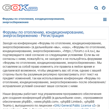
П
о
Форумы по отоплению, кондиционированию,
и
энергосбережению
с
Форумы по отоплению, кондиционированию,
к
энергосбережению - Регистрация
Заходя на конференцию «Форумы по отоплению, кондиционированию,
энергосбережению» (в дальнейшем «мы», «наш», «Форумы по отоплению,
кондиционированию, энергосбережению», «https://forum.c-o-k.ru»), вы
подтверждаете своё согласие со следующими условиями. Если вы не
согласны с ними, пожалуйста, не заходите и не пользуйтесь форумами
«Форумы по отоплению, кондиционированию, энергосбережению». Мы
оставляем за собой право изменять эти правила в любое время и
сделаем всё возможное, чтобы уведомить вас об этом, однако с вашей
стороны было бы разумным регулярно просматривать этот текст на
предмет изменений, так как использование конференции «Форумы по
отоплению, кондиционированию, энергосбережению» после обновления/
исправления условий означает ваше согласие с ними.
Наши форумы работают под управлением программного обеспечения
для создания конференций phpBB (в дальнейшем «они», «программное
обеспечение phpBB», «www.phpbb.com», «phpBB Limited», «phpBB
Teams»), выпущенного по лицензии «
GNU General Public License v2
» (в