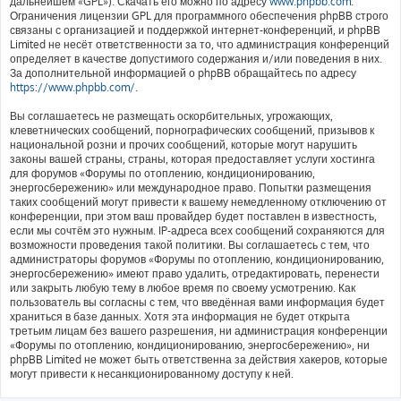
дальнейшем «GPL»). Скачать его можно по адресу
www.phpbb.com
.
Ограничения лицензии GPL для программного обеспечения phpBB строго
связаны с организацией и поддержкой интернет-конференций, и phpBB
Limited не несёт ответственности за то, что администрация конференций
определяет в качестве допустимого содержания и/или поведения в них.
За дополнительной информацией о phpBB обращайтесь по адресу
https://www.phpbb.com/
.
Вы соглашаетесь не размещать оскорбительных, угрожающих,
клеветнических сообщений, порнографических сообщений, призывов к
национальной розни и прочих сообщений, которые могут нарушить
законы вашей страны, страны, которая предоставляет услуги хостинга
для форумов «Форумы по отоплению, кондиционированию,
энергосбережению» или международное право. Попытки размещения
таких сообщений могут привести к вашему немедленному отключению от
конференции, при этом ваш провайдер будет поставлен в известность,
если мы сочтём это нужным. IP-адреса всех сообщений сохраняются для
возможности проведения такой политики. Вы соглашаетесь с тем, что
администраторы форумов «Форумы по отоплению, кондиционированию,
энергосбережению» имеют право удалить, отредактировать, перенести
или закрыть любую тему в любое время по своему усмотрению. Как
пользователь вы согласны с тем, что введённая вами информация будет
храниться в базе данных. Хотя эта информация не будет открыта
третьим лицам без вашего разрешения, ни администрация конференции
«Форумы по отоплению, кондиционированию, энергосбережению», ни
phpBB Limited не может быть ответственна за действия хакеров, которые
могут привести к несанкционированному доступу к ней.