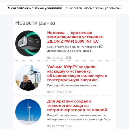
Новости рынка
Новинка — приточная
вентиляционная установка
ZILON ZPW-N 2000 INT EC
Серия построена на вентиляторах с EC-
двигателями, что обеспечивает...
06 АВГУСТА 2026
Учёные ЮУрГУ создали
каскадную установку,
объединяющую солнечную и
геотермальную энергию
Природосберегающие технологии...
06 АВГУСТА 2026
Для Арктики создали
технологию защиты
ветрогенераторов от аварий
Разработка учитывает влияние мерзлоты,
обледенения и снеговых нагрузок на работу
установок...
06 АВГУСТА 2026