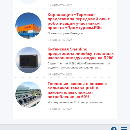
05 АВГУСТА 2026
Корпорация «Термекс»
представила передовой опыт
роботизации участникам
проекта «Промтуризм.РФ»
Проект «Крутая Локация» ...
04 АВГУСТА 2026
Китайская Shenling
представила линейку тепловых
насосов «воздух-вода» на R290
Серия ThermaX R290 All-In-One включает три
модели теплопроизводительностью ...
04 АВГУСТА 2026
Тепловые насосы в связке с
солнечной генерацией и
накопителем снижают
потребление на 60%
Исследователи из Италии установили ...
04 АВГУСТА 2026
«РУСКЛИМАТ Fest 2026» в Уфе
собрал свыше 700 профи
климатической отрасли