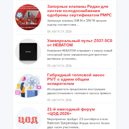
Запорные клапаны Ридан для
систем холодоснабжения
одобрены сертификатом РМРС
Запорные клапаны SVA M и SNV M прошли
оценку соответствия ...
06 АВГУСТА 2026
Универсальный пульт Z037-5C0
от НЕВАТОМ
Компания НЕВАТОМ открывает к заказу новый
сенсорный пульт управления для приточно-
вытяжных установок...
05 АВГУСТА 2026
Гибридный тепловой насос
PV/T с одним общим
испарителем
Исследователи предложили конструкцию
двухисточникового теплового насоса прямого
расширения ...
05 АВГУСТА 2026
21-й ежегодный форум
«ЦОД-2026»
Мероприятие пройдет 2-3 сентября в отеле
Radisson Slavyanskaya. Форум посетит более
двух тысяч участников...