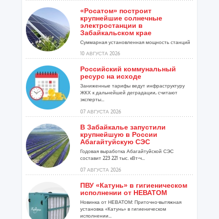
«Росатом» построит
крупнейшие солнечные
электростанции в
Забайкальском крае
Суммарная установленная мощность станций
составит 274 МВт...
10 АВГУСТА 2026
Российский коммунальный
ресурс на исходе
Заниженные тарифы ведут инфраструктуру
ЖКХ к дальнейшей деградации, считают
эксперты...
07 АВГУСТА 2026
В Забайкалье запустили
крупнейшую в России
Абагайтуйскую СЭС
Годовая выработка Абагайтуйской СЭС
составит 223 221 тыс. кВт-ч...
07 АВГУСТА 2026
ПВУ «Катунь» в гигиеническом
исполнении от НЕВАТОМ
Новинка от НЕВАТОМ: Приточно-вытяжная
установка «Катунь» в гигиеническом
исполнении...