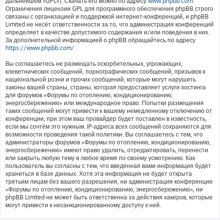
дальнейшем «GPL»). Скачать его можно по адресу
www.phpbb.com
.
Ограничения лицензии GPL для программного обеспечения phpBB строго
связаны с организацией и поддержкой интернет-конференций, и phpBB
Limited не несёт ответственности за то, что администрация конференций
определяет в качестве допустимого содержания и/или поведения в них.
За дополнительной информацией о phpBB обращайтесь по адресу
https://www.phpbb.com/
.
Вы соглашаетесь не размещать оскорбительных, угрожающих,
клеветнических сообщений, порнографических сообщений, призывов к
национальной розни и прочих сообщений, которые могут нарушить
законы вашей страны, страны, которая предоставляет услуги хостинга
для форумов «Форумы по отоплению, кондиционированию,
энергосбережению» или международное право. Попытки размещения
таких сообщений могут привести к вашему немедленному отключению от
конференции, при этом ваш провайдер будет поставлен в известность,
если мы сочтём это нужным. IP-адреса всех сообщений сохраняются для
возможности проведения такой политики. Вы соглашаетесь с тем, что
администраторы форумов «Форумы по отоплению, кондиционированию,
энергосбережению» имеют право удалить, отредактировать, перенести
или закрыть любую тему в любое время по своему усмотрению. Как
пользователь вы согласны с тем, что введённая вами информация будет
храниться в базе данных. Хотя эта информация не будет открыта
третьим лицам без вашего разрешения, ни администрация конференции
«Форумы по отоплению, кондиционированию, энергосбережению», ни
phpBB Limited не может быть ответственна за действия хакеров, которые
могут привести к несанкционированному доступу к ней.