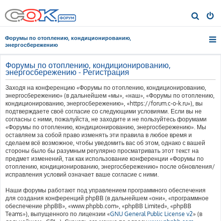
П
о
Форумы по отоплению, кондиционированию,
и
энергосбережению
с
Форумы по отоплению, кондиционированию,
к
энергосбережению - Регистрация
Заходя на конференцию «Форумы по отоплению, кондиционированию,
энергосбережению» (в дальнейшем «мы», «наш», «Форумы по отоплению,
кондиционированию, энергосбережению», «https://forum.c-o-k.ru»), вы
подтверждаете своё согласие со следующими условиями. Если вы не
согласны с ними, пожалуйста, не заходите и не пользуйтесь форумами
«Форумы по отоплению, кондиционированию, энергосбережению». Мы
оставляем за собой право изменять эти правила в любое время и
сделаем всё возможное, чтобы уведомить вас об этом, однако с вашей
стороны было бы разумным регулярно просматривать этот текст на
предмет изменений, так как использование конференции «Форумы по
отоплению, кондиционированию, энергосбережению» после обновления/
исправления условий означает ваше согласие с ними.
Наши форумы работают под управлением программного обеспечения
для создания конференций phpBB (в дальнейшем «они», «программное
обеспечение phpBB», «www.phpbb.com», «phpBB Limited», «phpBB
Teams»), выпущенного по лицензии «
GNU General Public License v2
» (в