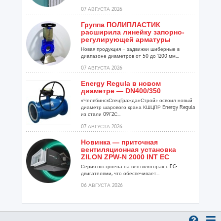
07 АВГУСТА 2026
Группа ПОЛИПЛАСТИК
расширила линейку запорно-
регулирующей арматуры
Новая продукция – задвижки шиберные в
диапазоне диаметров от 50 до 1200 мм...
07 АВГУСТА 2026
Energy Regula в новом
диаметре — DN400/350
«ЧелябинскСпецГражданСтрой» освоил новый
диаметр шарового крана КШЦПР Energy Regula
из стали 09Г2С...
07 АВГУСТА 2026
Новинка — приточная
вентиляционная установка
ZILON ZPW-N 2000 INT EC
Серия построена на вентиляторах с EC-
двигателями, что обеспечивает...
06 АВГУСТА 2026
Учёные ЮУрГУ создали
каскадную установку,
объединяющую солнечную и