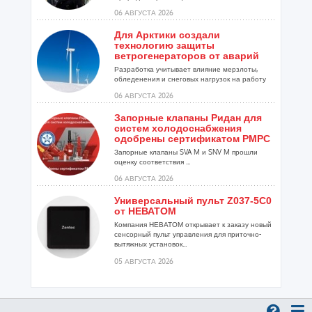
06 АВГУСТА 2026
Для Арктики создали
технологию защиты
ветрогенераторов от аварий
Разработка учитывает влияние мерзлоты,
обледенения и снеговых нагрузок на работу
установок...
06 АВГУСТА 2026
Запорные клапаны Ридан для
систем холодоснабжения
одобрены сертификатом РМРС
Запорные клапаны SVA M и SNV M прошли
оценку соответствия ...
06 АВГУСТА 2026
Универсальный пульт Z037-5C0
от НЕВАТОМ
Компания НЕВАТОМ открывает к заказу новый
сенсорный пульт управления для приточно-
вытяжных установок...
05 АВГУСТА 2026
Гибридный тепловой насос
PV/T с одним общим
испарителем