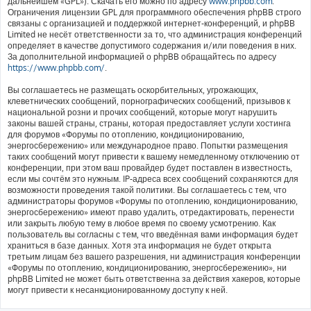
дальнейшем «GPL»). Скачать его можно по адресу
www.phpbb.com
.
Ограничения лицензии GPL для программного обеспечения phpBB строго
связаны с организацией и поддержкой интернет-конференций, и phpBB
Limited не несёт ответственности за то, что администрация конференций
определяет в качестве допустимого содержания и/или поведения в них.
За дополнительной информацией о phpBB обращайтесь по адресу
https://www.phpbb.com/
.
Вы соглашаетесь не размещать оскорбительных, угрожающих,
клеветнических сообщений, порнографических сообщений, призывов к
национальной розни и прочих сообщений, которые могут нарушить
законы вашей страны, страны, которая предоставляет услуги хостинга
для форумов «Форумы по отоплению, кондиционированию,
энергосбережению» или международное право. Попытки размещения
таких сообщений могут привести к вашему немедленному отключению от
конференции, при этом ваш провайдер будет поставлен в известность,
если мы сочтём это нужным. IP-адреса всех сообщений сохраняются для
возможности проведения такой политики. Вы соглашаетесь с тем, что
администраторы форумов «Форумы по отоплению, кондиционированию,
энергосбережению» имеют право удалить, отредактировать, перенести
или закрыть любую тему в любое время по своему усмотрению. Как
пользователь вы согласны с тем, что введённая вами информация будет
храниться в базе данных. Хотя эта информация не будет открыта
третьим лицам без вашего разрешения, ни администрация конференции
«Форумы по отоплению, кондиционированию, энергосбережению», ни
phpBB Limited не может быть ответственна за действия хакеров, которые
могут привести к несанкционированному доступу к ней.