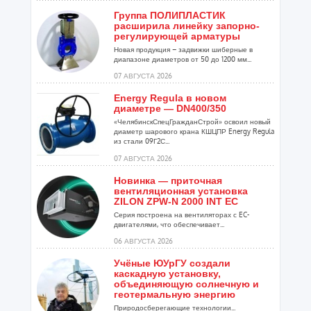
Группа ПОЛИПЛАСТИК
расширила линейку запорно-
регулирующей арматуры
Новая продукция – задвижки шиберные в
диапазоне диаметров от 50 до 1200 мм...
07 АВГУСТА 2026
Energy Regula в новом
диаметре — DN400/350
«ЧелябинскСпецГражданСтрой» освоил новый
диаметр шарового крана КШЦПР Energy Regula
из стали 09Г2С...
07 АВГУСТА 2026
Новинка — приточная
вентиляционная установка
ZILON ZPW-N 2000 INT EC
Серия построена на вентиляторах с EC-
двигателями, что обеспечивает...
06 АВГУСТА 2026
Учёные ЮУрГУ создали
каскадную установку,
объединяющую солнечную и
геотермальную энергию
Природосберегающие технологии...