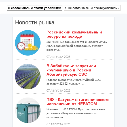
Новости рынка
Российский коммунальный
ресурс на исходе
Заниженные тарифы ведут инфраструктуру
ЖКХ к дальнейшей деградации, считают
эксперты...
07 АВГУСТА 2026
В Забайкалье запустили
крупнейшую в России
Абагайтуйскую СЭС
Годовая выработка Абагайтуйской СЭС
составит 223 221 тыс. кВт-ч...
07 АВГУСТА 2026
ПВУ «Катунь» в гигиеническом
исполнении от НЕВАТОМ
Новинка от НЕВАТОМ: Приточно-вытяжная
установка «Катунь» в гигиеническом
исполнении...
07 АВГУСТА 2026