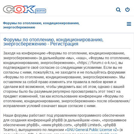
П
о
Форумы по отоплению, кондиционированию,
и
энергосбережению
с
Форумы по отоплению, кондиционированию,
к
энергосбережению - Регистрация
Заходя на конференцию «Форумы по отоплению, кондиционированию,
энергосбережению» (в дальнейшем «мы», «наш», «Форумы по отоплению,
кондиционированию, энергосбережению», «https://forum.c-o-k.ru»), вы
подтверждаете своё согласие со следующими условиями. Если вы не
согласны с ними, пожалуйста, не заходите и не пользуйтесь форумами
«Форумы по отоплению, кондиционированию, энергосбережению». Мы
оставляем за собой право изменять эти правила в любое время и
сделаем всё возможное, чтобы уведомить вас об этом, однако с вашей
стороны было бы разумным регулярно просматривать этот текст на
предмет изменений, так как использование конференции «Форумы по
отоплению, кондиционированию, энергосбережению» после обновления/
исправления условий означает ваше согласие с ними.
Наши форумы работают под управлением программного обеспечения
для создания конференций phpBB (в дальнейшем «они», «программное
обеспечение phpBB», «www.phpbb.com», «phpBB Limited», «phpBB
Teams»), выпущенного по лицензии «
GNU General Public License v2
» (в