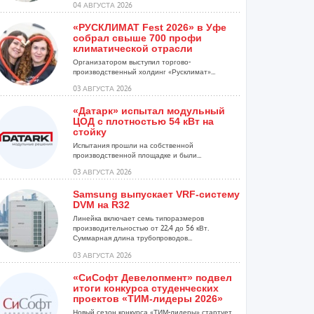
04 АВГУСТА 2026
«РУСКЛИМАТ Fest 2026» в Уфе
собрал свыше 700 профи
климатической отрасли
Организатором выступил торгово-
производственный холдинг «Русклимат»...
03 АВГУСТА 2026
«Датарк» испытал модульный
ЦОД с плотностью 54 кВт на
стойку
Испытания прошли на собственной
производственной площадке и были...
03 АВГУСТА 2026
Samsung выпускает VRF-систему
DVM на R32
Линейка включает семь типоразмеров
производительностью от 22,4 до 56 кВт.
Суммарная длина трубопроводов...
03 АВГУСТА 2026
«СиСофт Девелопмент» подвел
итоги конкурса студенческих
проектов «ТИМ-лидеры 2026»
Новый сезон конкурса «ТИМ-лидеры» стартует