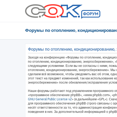
Форумы по отоплению, кондиционирован
Форумы по отоплению, кондиционированию, 
Заходя на конференцию «Форумы по отоплению, кондицио
по отоплению, кондиционированию, энергосбережению», «htt
следующими условиями. Если вы не согласны с ними, пожа
отоплению, кондиционированию, энергосбережению». Мы о
сделаем всё возможное, чтобы уведомить вас об этом, од
этот текст на предмет изменений, так как использование
энергосбережению» после обновления/исправления услови
Наши форумы работают под управлением программного об
«программное обеспечение phpBB», «www.phpbb.com», «php
GNU General Public License v2
» (в дальнейшем «GPL»). Скач
для программного обеспечения phpBB строго связаны с ор
несёт ответственности за то, что администрация конфере
поведения в них. За дополнительной информацией о php