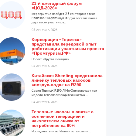
21-й ежегодный форум
«ЦОД-2026»
Мероприятие пройдет 2-3 сентября в отеле
Radisson Slavyanskaya. Форум посетит более
двух тысяч участников...
05 АВГУСТА 2026
Корпорация «Термекс»
представила передовой опыт
роботизации участникам проекта
«Промтуризм.РФ»
Проект «Крутая Локация» ...
04 АВГУСТА 2026
Китайская Shenling представила
линейку тепловых насосов
«воздух-вода» на R290
Серия ThermaX R290 All-In-One включает три
модели теплопроизводительностью ...
04 АВГУСТА 2026
Тепловые насосы в связке с
солнечной генерацией и
накопителем снижают
потребление на 60%
Исследователи из Италии установили ...