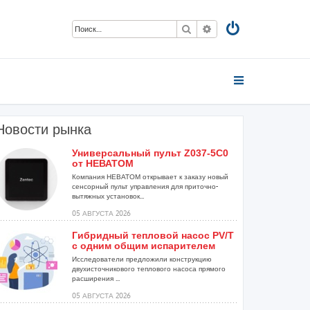
Поиск
Расширенный поиск
Новости рынка
Универсальный пульт Z037-5C0
от НЕВАТОМ
Компания НЕВАТОМ открывает к заказу новый
сенсорный пульт управления для приточно-
вытяжных установок...
05 АВГУСТА 2026
Гибридный тепловой насос PV/T
с одним общим испарителем
Исследователи предложили конструкцию
двухисточникового теплового насоса прямого
расширения ...
05 АВГУСТА 2026