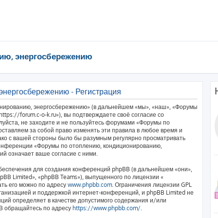
ию, энергосбережению
энергосбережению - Регистрация
нированию, энергосбережению» (в дальнейшем «мы», «наш», «Форумы
ps://forum.c-o-k.ru»), вы подтверждаете своё согласие со
луйста, не заходите и не пользуйтесь форумами «Форумы по
ставляем за собой право изменять эти правила в любое время и
нако с вашей стороны было бы разумным регулярно просматривать
 конференции «Форумы по отоплению, кондиционированию,
й означает ваше согласие с ними.
еспечения для создания конференций phpBB (в дальнейшем «они»,
BB Limited», «phpBB Teams»), выпущенного по лицензии «
ать его можно по адресу
www.phpbb.com
. Ограничения лицензии GPL
ганизацией и поддержкой интернет-конференций, и phpBB Limited не
нций определяет в качестве допустимого содержания и/или
BB обращайтесь по адресу
https://www.phpbb.com/
.