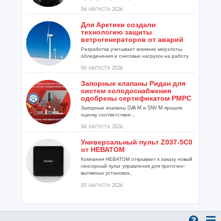
06 АВГУСТА 2026
Для Арктики создали
технологию защиты
ветрогенераторов от аварий
Разработка учитывает влияние мерзлоты,
обледенения и снеговых нагрузок на работу
установок...
06 АВГУСТА 2026
Запорные клапаны Ридан для
систем холодоснабжения
одобрены сертификатом РМРС
Запорные клапаны SVA M и SNV M прошли
оценку соответствия ...
06 АВГУСТА 2026
Универсальный пульт Z037-5C0
от НЕВАТОМ
Компания НЕВАТОМ открывает к заказу новый
сенсорный пульт управления для приточно-
вытяжных установок...
05 АВГУСТА 2026
Гибридный тепловой насос
PV/T с одним общим
испарителем