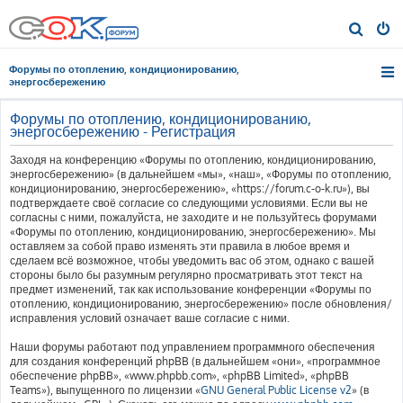
П
о
Форумы по отоплению, кондиционированию,
и
энергосбережению
с
Форумы по отоплению, кондиционированию,
к
энергосбережению - Регистрация
Заходя на конференцию «Форумы по отоплению, кондиционированию,
энергосбережению» (в дальнейшем «мы», «наш», «Форумы по отоплению,
кондиционированию, энергосбережению», «https://forum.c-o-k.ru»), вы
подтверждаете своё согласие со следующими условиями. Если вы не
согласны с ними, пожалуйста, не заходите и не пользуйтесь форумами
«Форумы по отоплению, кондиционированию, энергосбережению». Мы
оставляем за собой право изменять эти правила в любое время и
сделаем всё возможное, чтобы уведомить вас об этом, однако с вашей
стороны было бы разумным регулярно просматривать этот текст на
предмет изменений, так как использование конференции «Форумы по
отоплению, кондиционированию, энергосбережению» после обновления/
исправления условий означает ваше согласие с ними.
Наши форумы работают под управлением программного обеспечения
для создания конференций phpBB (в дальнейшем «они», «программное
обеспечение phpBB», «www.phpbb.com», «phpBB Limited», «phpBB
Teams»), выпущенного по лицензии «
GNU General Public License v2
» (в