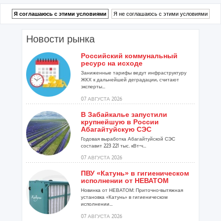
Новости рынка
Российский коммунальный
ресурс на исходе
Заниженные тарифы ведут инфраструктуру
ЖКХ к дальнейшей деградации, считают
эксперты...
07 АВГУСТА 2026
В Забайкалье запустили
крупнейшую в России
Абагайтуйскую СЭС
Годовая выработка Абагайтуйской СЭС
составит 223 221 тыс. кВт-ч...
07 АВГУСТА 2026
ПВУ «Катунь» в гигиеническом
исполнении от НЕВАТОМ
Новинка от НЕВАТОМ: Приточно-вытяжная
установка «Катунь» в гигиеническом
исполнении...
07 АВГУСТА 2026