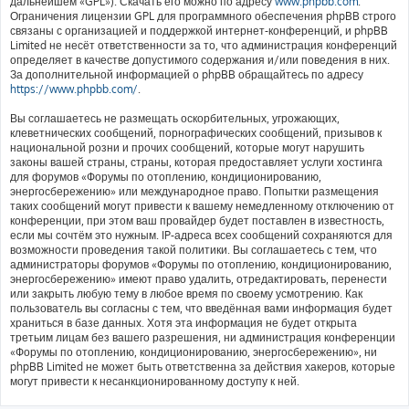
дальнейшем «GPL»). Скачать его можно по адресу
www.phpbb.com
.
Ограничения лицензии GPL для программного обеспечения phpBB строго
связаны с организацией и поддержкой интернет-конференций, и phpBB
Limited не несёт ответственности за то, что администрация конференций
определяет в качестве допустимого содержания и/или поведения в них.
За дополнительной информацией о phpBB обращайтесь по адресу
https://www.phpbb.com/
.
Вы соглашаетесь не размещать оскорбительных, угрожающих,
клеветнических сообщений, порнографических сообщений, призывов к
национальной розни и прочих сообщений, которые могут нарушить
законы вашей страны, страны, которая предоставляет услуги хостинга
для форумов «Форумы по отоплению, кондиционированию,
энергосбережению» или международное право. Попытки размещения
таких сообщений могут привести к вашему немедленному отключению от
конференции, при этом ваш провайдер будет поставлен в известность,
если мы сочтём это нужным. IP-адреса всех сообщений сохраняются для
возможности проведения такой политики. Вы соглашаетесь с тем, что
администраторы форумов «Форумы по отоплению, кондиционированию,
энергосбережению» имеют право удалить, отредактировать, перенести
или закрыть любую тему в любое время по своему усмотрению. Как
пользователь вы согласны с тем, что введённая вами информация будет
храниться в базе данных. Хотя эта информация не будет открыта
третьим лицам без вашего разрешения, ни администрация конференции
«Форумы по отоплению, кондиционированию, энергосбережению», ни
phpBB Limited не может быть ответственна за действия хакеров, которые
могут привести к несанкционированному доступу к ней.