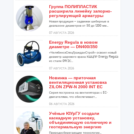
Группа ПОЛИПЛАСТИК
расширила линейку запорно-
регулирующей арматуры
Новая продукция – задвижки шиберные в
диапазоне диаметров от 50 до 1200 мм...
07 АВГУСТА 2026
Energy Regula в новом
диаметре — DN400/350
«ЧелябинскСпецГражданСтрой» освоил новый
диаметр шарового крана КШЦПР Energy Regula
из стали 09Г2С...
07 АВГУСТА 2026
Новинка — приточная
вентиляционная установка
ZILON ZPW-N 2000 INT EC
Серия построена на вентиляторах с EC-
двигателями, что обеспечивает...
06 АВГУСТА 2026
Учёные ЮУрГУ создали
каскадную установку,
объединяющую солнечную и
геотермальную энергию
Природосберегающие технологии...