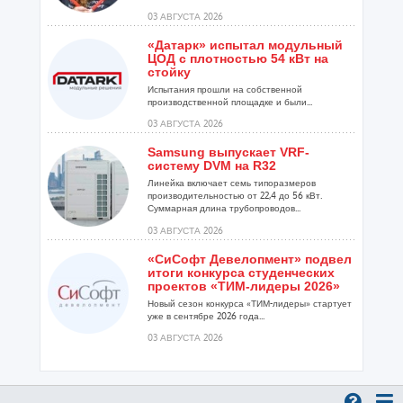
03 АВГУСТА 2026
«Датарк» испытал модульный
ЦОД с плотностью 54 кВт на
стойку
Испытания прошли на собственной
производственной площадке и были...
03 АВГУСТА 2026
Samsung выпускает VRF-
систему DVM на R32
Линейка включает семь типоразмеров
производительностью от 22,4 до 56 кВт.
Суммарная длина трубопроводов...
03 АВГУСТА 2026
«СиСофт Девелопмент» подвел
итоги конкурса студенческих
проектов «ТИМ-лидеры 2026»
Новый сезон конкурса «ТИМ-лидеры» стартует
уже в сентябре 2026 года...
03 АВГУСТА 2026
Линейка крышных
вентиляторов НЕВАТОМ VKR-E
дополнена новым