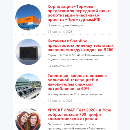
Корпорация «Термекс»
представила передовой опыт
роботизации участникам
проекта «Промтуризм.РФ»
Проект «Крутая Локация» ...
04 АВГУСТА 2026
Китайская Shenling
представила линейку тепловых
насосов «воздух-вода» на R290
Серия ThermaX R290 All-In-One включает три
модели теплопроизводительностью ...
04 АВГУСТА 2026
Тепловые насосы в связке с
солнечной генерацией и
накопителем снижают
потребление на 60%
Исследователи из Италии установили ...
04 АВГУСТА 2026
«РУСКЛИМАТ Fest 2026» в Уфе
собрал свыше 700 профи
климатической отрасли
Организатором выступил торгово-
производственный холдинг «Русклимат»...