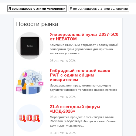
Новости рынка
Универсальный пульт Z037-5C0
от НЕВАТОМ
Компания НЕВАТОМ открывает к заказу новый
сенсорный пульт управления для приточно-
вытяжных установок...
05 АВГУСТА 2026
Гибридный тепловой насос
PV/T с одним общим
испарителем
Исследователи предложили конструкцию
двухисточникового теплового насоса прямого
расширения ...
05 АВГУСТА 2026
21-й ежегодный форум
«ЦОД-2026»
Мероприятие пройдет 2-3 сентября в отеле
Radisson Slavyanskaya. Форум посетит более
двух тысяч участников...
05 АВГУСТА 2026