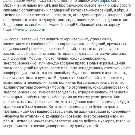
дальнейшем «GPL»). Скачать его можно по адресу
www.phpbb.com
.
Ограничения лицензии GPL для программного обеспечения phpBB строго
связаны с организацией и поддержкой интернет-конференций, и phpBB
Limited не несёт ответственности за то, что администрация конференций
определяет в качестве допустимого содержания и/или поведения в них.
За дополнительной информацией о phpBB обращайтесь по адресу
https://www.phpbb.com/
.
Вы соглашаетесь не размещать оскорбительных, угрожающих,
клеветнических сообщений, порнографических сообщений, призывов к
национальной розни и прочих сообщений, которые могут нарушить
законы вашей страны, страны, которая предоставляет услуги хостинга
для форумов «Форумы по отоплению, кондиционированию,
энергосбережению» или международное право. Попытки размещения
таких сообщений могут привести к вашему немедленному отключению от
конференции, при этом ваш провайдер будет поставлен в известность,
если мы сочтём это нужным. IP-адреса всех сообщений сохраняются для
возможности проведения такой политики. Вы соглашаетесь с тем, что
администраторы форумов «Форумы по отоплению, кондиционированию,
энергосбережению» имеют право удалить, отредактировать, перенести
или закрыть любую тему в любое время по своему усмотрению. Как
пользователь вы согласны с тем, что введённая вами информация будет
храниться в базе данных. Хотя эта информация не будет открыта
третьим лицам без вашего разрешения, ни администрация конференции
«Форумы по отоплению, кондиционированию, энергосбережению», ни
phpBB Limited не может быть ответственна за действия хакеров, которые
могут привести к несанкционированному доступу к ней.