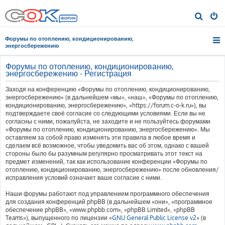
П
о
Форумы по отоплению, кондиционированию,
и
энергосбережению
с
Форумы по отоплению, кондиционированию,
к
энергосбережению - Регистрация
Заходя на конференцию «Форумы по отоплению, кондиционированию,
энергосбережению» (в дальнейшем «мы», «наш», «Форумы по отоплению,
кондиционированию, энергосбережению», «https://forum.c-o-k.ru»), вы
подтверждаете своё согласие со следующими условиями. Если вы не
согласны с ними, пожалуйста, не заходите и не пользуйтесь форумами
«Форумы по отоплению, кондиционированию, энергосбережению». Мы
оставляем за собой право изменять эти правила в любое время и
сделаем всё возможное, чтобы уведомить вас об этом, однако с вашей
стороны было бы разумным регулярно просматривать этот текст на
предмет изменений, так как использование конференции «Форумы по
отоплению, кондиционированию, энергосбережению» после обновления/
исправления условий означает ваше согласие с ними.
Наши форумы работают под управлением программного обеспечения
для создания конференций phpBB (в дальнейшем «они», «программное
обеспечение phpBB», «www.phpbb.com», «phpBB Limited», «phpBB
Teams»), выпущенного по лицензии «
GNU General Public License v2
» (в