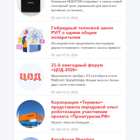
Компания НЕВАТОМ открывает к заказу новый
сенсорный пульт управления для приточно-
вытяжных установок...
05 АВГУСТА 2026
Гибридный тепловой насос
PV/T с одним общим
испарителем
Исследователи предложили конструкцию
двухисточникового теплового насоса прямого
расширения ...
05 АВГУСТА 2026
21-й ежегодный форум
«ЦОД-2026»
Мероприятие пройдет 2-3 сентября в отеле
Radisson Slavyanskaya. Форум посетит более
двух тысяч участников...
05 АВГУСТА 2026
Корпорация «Термекс»
представила передовой опыт
роботизации участникам
проекта «Промтуризм.РФ»
Проект «Крутая Локация» ...
04 АВГУСТА 2026
Китайская Shenling