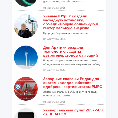
двигателями, что обеспечивает...
06 АВГУСТА 2026
Учёные ЮУрГУ создали
каскадную установку,
объединяющую солнечную и
геотермальную энергию
Природосберегающие технологии...
06 АВГУСТА 2026
Для Арктики создали
технологию защиты
ветрогенераторов от аварий
Разработка учитывает влияние мерзлоты,
обледенения и снеговых нагрузок на работу
установок...
06 АВГУСТА 2026
Запорные клапаны Ридан для
систем холодоснабжения
одобрены сертификатом РМРС
Запорные клапаны SVA M и SNV M прошли
оценку соответствия ...
06 АВГУСТА 2026
Универсальный пульт Z037-5C0
от НЕВАТОМ