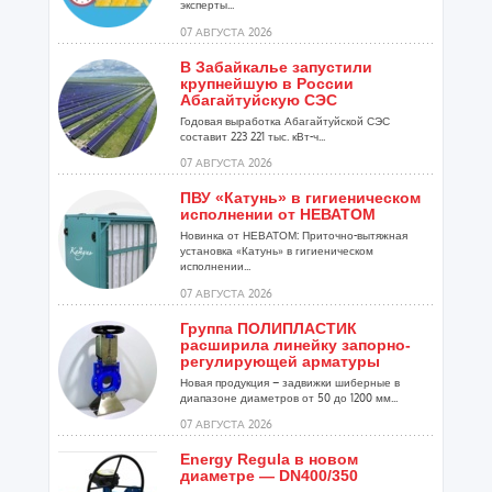
эксперты...
07 АВГУСТА 2026
В Забайкалье запустили
крупнейшую в России
Абагайтуйскую СЭС
Годовая выработка Абагайтуйской СЭС
составит 223 221 тыс. кВт-ч...
07 АВГУСТА 2026
ПВУ «Катунь» в гигиеническом
исполнении от НЕВАТОМ
Новинка от НЕВАТОМ: Приточно-вытяжная
установка «Катунь» в гигиеническом
исполнении...
07 АВГУСТА 2026
Группа ПОЛИПЛАСТИК
расширила линейку запорно-
регулирующей арматуры
Новая продукция – задвижки шиберные в
диапазоне диаметров от 50 до 1200 мм...
07 АВГУСТА 2026
Energy Regula в новом
диаметре — DN400/350