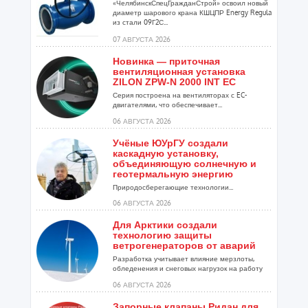
«ЧелябинскСпецГражданСтрой» освоил новый
диаметр шарового крана КШЦПР Energy Regula
из стали 09Г2С...
07 АВГУСТА 2026
Новинка — приточная
вентиляционная установка
ZILON ZPW-N 2000 INT EC
Серия построена на вентиляторах с EC-
двигателями, что обеспечивает...
06 АВГУСТА 2026
Учёные ЮУрГУ создали
каскадную установку,
объединяющую солнечную и
геотермальную энергию
Природосберегающие технологии...
06 АВГУСТА 2026
Для Арктики создали
технологию защиты
ветрогенераторов от аварий
Разработка учитывает влияние мерзлоты,
обледенения и снеговых нагрузок на работу
установок...
06 АВГУСТА 2026
Запорные клапаны Ридан для