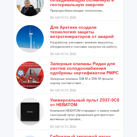
объединяющую солнечную и
геотермальную энергию
Природосберегающие технологии...
06 АВГУСТА 2026
Для Арктики создали
технологию защиты
ветрогенераторов от аварий
Разработка учитывает влияние мерзлоты,
обледенения и снеговых нагрузок на работу
установок...
06 АВГУСТА 2026
Запорные клапаны Ридан для
систем холодоснабжения
одобрены сертификатом РМРС
Запорные клапаны SVA M и SNV M прошли
оценку соответствия ...
06 АВГУСТА 2026
Универсальный пульт Z037-5C0
от НЕВАТОМ
Компания НЕВАТОМ открывает к заказу новый
сенсорный пульт управления для приточно-
вытяжных установок...
05 АВГУСТА 2026
Гибридный тепловой насос