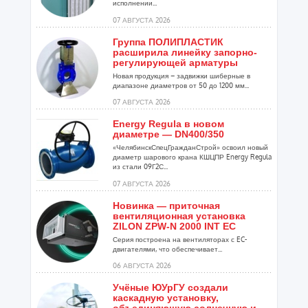
исполнении...
07 АВГУСТА 2026
Группа ПОЛИПЛАСТИК
расширила линейку запорно-
регулирующей арматуры
Новая продукция – задвижки шиберные в
диапазоне диаметров от 50 до 1200 мм...
07 АВГУСТА 2026
Energy Regula в новом
диаметре — DN400/350
«ЧелябинскСпецГражданСтрой» освоил новый
диаметр шарового крана КШЦПР Energy Regula
из стали 09Г2С...
07 АВГУСТА 2026
Новинка — приточная
вентиляционная установка
ZILON ZPW-N 2000 INT EC
Серия построена на вентиляторах с EC-
двигателями, что обеспечивает...
06 АВГУСТА 2026
Учёные ЮУрГУ создали
каскадную установку,