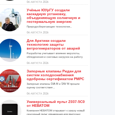
06 АВГУСТА 2026
Учёные ЮУрГУ создали
каскадную установку,
объединяющую солнечную и
геотермальную энергию
Природосберегающие технологии...
06 АВГУСТА 2026
Для Арктики создали
технологию защиты
ветрогенераторов от аварий
Разработка учитывает влияние мерзлоты,
обледенения и снеговых нагрузок на работу
установок...
06 АВГУСТА 2026
Запорные клапаны Ридан для
систем холодоснабжения
одобрены сертификатом РМРС
Запорные клапаны SVA M и SNV M прошли
оценку соответствия ...
06 АВГУСТА 2026
Универсальный пульт Z037-5C0
от НЕВАТОМ
Компания НЕВАТОМ открывает к заказу новый
сенсорный пульт управления для приточно-