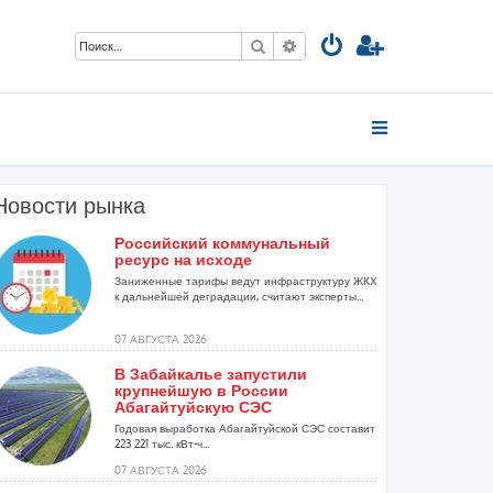
Поиск
Расширенный поиск
Новости рынка
Российский коммунальный
ресурс на исходе
Заниженные тарифы ведут инфраструктуру ЖКХ
к дальнейшей деградации, считают эксперты...
07 АВГУСТА 2026
В Забайкалье запустили
крупнейшую в России
Абагайтуйскую СЭС
Годовая выработка Абагайтуйской СЭС составит
223 221 тыс. кВт-ч...
07 АВГУСТА 2026