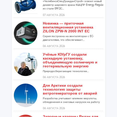
«ЧелябинскСпецГражданСтрой» освоил новый
диаметр шарового крана КШЦПР Energy Regula
из стали 09Г2С...
07 АВГУСТА 2026
Новинка — приточная
вентиляционная установка
ZILON ZPW-N 2000 INT EC
Серия построена на вентиляторах с EC-
двигателями, что обеспечивает...
06 АВГУСТА 2026
Учёные ЮУрГУ создали
каскадную установку,
объединяющую солнечную и
геотермальную энергию
Природосберегающие технологии...
06 АВГУСТА 2026
Для Арктики создали
технологию защиты
ветрогенераторов от аварий
Разработка учитывает влияние мерзлоты,
обледенения и снеговых нагрузок на работу
установок...
06 АВГУСТА 2026
Запорные клапаны Ридан для