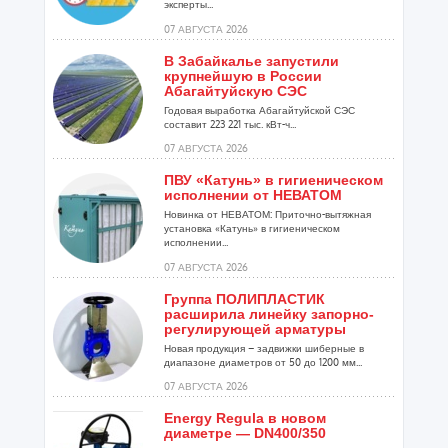
эксперты...
07 АВГУСТА 2026
В Забайкалье запустили
крупнейшую в России
Абагайтуйскую СЭС
Годовая выработка Абагайтуйской СЭС
составит 223 221 тыс. кВт-ч...
07 АВГУСТА 2026
ПВУ «Катунь» в гигиеническом
исполнении от НЕВАТОМ
Новинка от НЕВАТОМ: Приточно-вытяжная
установка «Катунь» в гигиеническом
исполнении...
07 АВГУСТА 2026
Группа ПОЛИПЛАСТИК
расширила линейку запорно-
регулирующей арматуры
Новая продукция – задвижки шиберные в
диапазоне диаметров от 50 до 1200 мм...
07 АВГУСТА 2026
Energy Regula в новом
диаметре — DN400/350