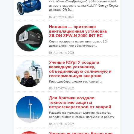
«ЧелябинскСпецГражданСтрой» освоил новый
диаметр шарового крана КШЦПР Energy Regula
из стали 09Г2С...
07 АВГУСТА 2026
Новинка — приточная
вентиляционная установка
ZILON ZPW-N 2000 INT EC
Серия построена на вентиляторах с EC-
двигателями, что обеспечивает...
06 АВГУСТА 2026
Учёные ЮУрГУ создали
каскадную установку,
объединяющую солнечную и
геотермальную энергию
Природосберегающие технологии...
06 АВГУСТА 2026
Для Арктики создали
технологию защиты
ветрогенераторов от аварий
Разработка учитывает влияние мерзлоты,
обледенения и снеговых нагрузок на работу
установок...
06 АВГУСТА 2026
Запорные клапаны Ридан для