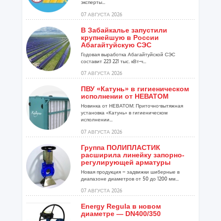
эксперты...
07 АВГУСТА 2026
В Забайкалье запустили
крупнейшую в России
Абагайтуйскую СЭС
Годовая выработка Абагайтуйской СЭС
составит 223 221 тыс. кВт-ч...
07 АВГУСТА 2026
ПВУ «Катунь» в гигиеническом
исполнении от НЕВАТОМ
Новинка от НЕВАТОМ: Приточно-вытяжная
установка «Катунь» в гигиеническом
исполнении...
07 АВГУСТА 2026
Группа ПОЛИПЛАСТИК
расширила линейку запорно-
регулирующей арматуры
Новая продукция – задвижки шиберные в
диапазоне диаметров от 50 до 1200 мм...
07 АВГУСТА 2026
Energy Regula в новом
диаметре — DN400/350