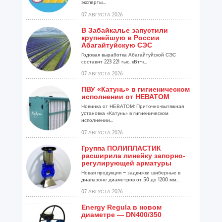
эксперты...
07 АВГУСТА 2026
В Забайкалье запустили
крупнейшую в России
Абагайтуйскую СЭС
Годовая выработка Абагайтуйской СЭС
составит 223 221 тыс. кВт-ч...
07 АВГУСТА 2026
ПВУ «Катунь» в гигиеническом
исполнении от НЕВАТОМ
Новинка от НЕВАТОМ: Приточно-вытяжная
установка «Катунь» в гигиеническом
исполнении...
07 АВГУСТА 2026
Группа ПОЛИПЛАСТИК
расширила линейку запорно-
регулирующей арматуры
Новая продукция – задвижки шиберные в
диапазоне диаметров от 50 до 1200 мм...
07 АВГУСТА 2026
Energy Regula в новом
диаметре — DN400/350