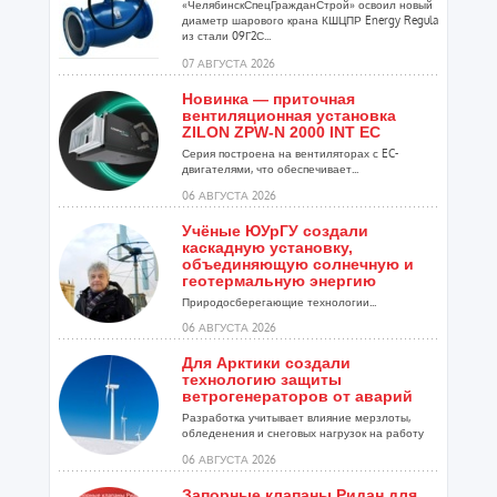
«ЧелябинскСпецГражданСтрой» освоил новый
диаметр шарового крана КШЦПР Energy Regula
из стали 09Г2С...
07 АВГУСТА 2026
Новинка — приточная
вентиляционная установка
ZILON ZPW-N 2000 INT EC
Серия построена на вентиляторах с EC-
двигателями, что обеспечивает...
06 АВГУСТА 2026
Учёные ЮУрГУ создали
каскадную установку,
объединяющую солнечную и
геотермальную энергию
Природосберегающие технологии...
06 АВГУСТА 2026
Для Арктики создали
технологию защиты
ветрогенераторов от аварий
Разработка учитывает влияние мерзлоты,
обледенения и снеговых нагрузок на работу
установок...
06 АВГУСТА 2026
Запорные клапаны Ридан для