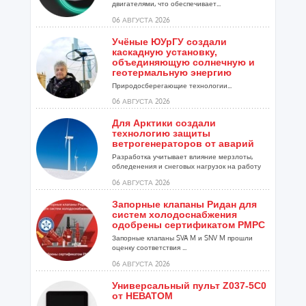
двигателями, что обеспечивает...
06 АВГУСТА 2026
Учёные ЮУрГУ создали
каскадную установку,
объединяющую солнечную и
геотермальную энергию
Природосберегающие технологии...
06 АВГУСТА 2026
Для Арктики создали
технологию защиты
ветрогенераторов от аварий
Разработка учитывает влияние мерзлоты,
обледенения и снеговых нагрузок на работу
установок...
06 АВГУСТА 2026
Запорные клапаны Ридан для
систем холодоснабжения
одобрены сертификатом РМРС
Запорные клапаны SVA M и SNV M прошли
оценку соответствия ...
06 АВГУСТА 2026
Универсальный пульт Z037-5C0
от НЕВАТОМ