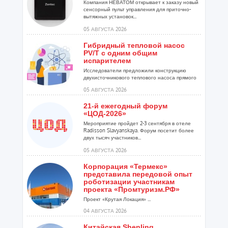
Компания НЕВАТОМ открывает к заказу новый
сенсорный пульт управления для приточно-
вытяжных установок...
05 АВГУСТА 2026
Гибридный тепловой насос
PV/T с одним общим
испарителем
Исследователи предложили конструкцию
двухисточникового теплового насоса прямого
расширения ...
05 АВГУСТА 2026
21-й ежегодный форум
«ЦОД-2026»
Мероприятие пройдет 2-3 сентября в отеле
Radisson Slavyanskaya. Форум посетит более
двух тысяч участников...
05 АВГУСТА 2026
Корпорация «Термекс»
представила передовой опыт
роботизации участникам
проекта «Промтуризм.РФ»
Проект «Крутая Локация» ...
04 АВГУСТА 2026
Китайская Shenling