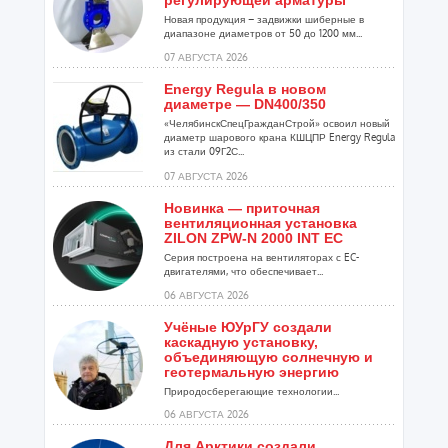
регулирующей арматуры
Новая продукция – задвижки шиберные в
диапазоне диаметров от 50 до 1200 мм...
07 АВГУСТА 2026
Energy Regula в новом
диаметре — DN400/350
«ЧелябинскСпецГражданСтрой» освоил новый
диаметр шарового крана КШЦПР Energy Regula
из стали 09Г2С...
07 АВГУСТА 2026
Новинка — приточная
вентиляционная установка
ZILON ZPW-N 2000 INT EC
Серия построена на вентиляторах с EC-
двигателями, что обеспечивает...
06 АВГУСТА 2026
Учёные ЮУрГУ создали
каскадную установку,
объединяющую солнечную и
геотермальную энергию
Природосберегающие технологии...
06 АВГУСТА 2026
Для Арктики создали