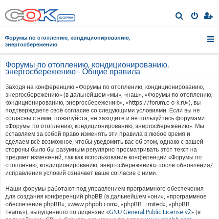
П
о
Форумы по отоплению, кондиционированию,
и
энергосбережению
с
Форумы по отоплению, кондиционированию,
к
энергосбережению - Общие правила
Заходя на конференцию «Форумы по отоплению, кондиционированию,
энергосбережению» (в дальнейшем «мы», «наш», «Форумы по отоплению,
кондиционированию, энергосбережению», «https://forum.c-o-k.ru»), вы
подтверждаете своё согласие со следующими условиями. Если вы не
согласны с ними, пожалуйста, не заходите и не пользуйтесь форумами
«Форумы по отоплению, кондиционированию, энергосбережению». Мы
оставляем за собой право изменять эти правила в любое время и
сделаем всё возможное, чтобы уведомить вас об этом, однако с вашей
стороны было бы разумным регулярно просматривать этот текст на
предмет изменений, так как использование конференции «Форумы по
отоплению, кондиционированию, энергосбережению» после обновления/
исправления условий означает ваше согласие с ними.
Наши форумы работают под управлением программного обеспечения
для создания конференций phpBB (в дальнейшем «они», «программное
обеспечение phpBB», «www.phpbb.com», «phpBB Limited», «phpBB
Teams»), выпущенного по лицензии «
GNU General Public License v2
» (в