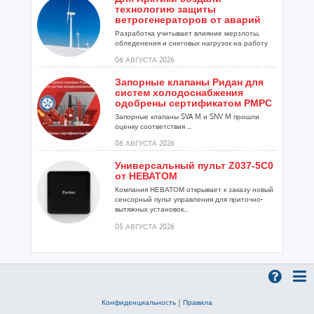
технологию защиты
ветрогенераторов от аварий
Разработка учитывает влияние мерзлоты,
обледенения и снеговых нагрузок на работу
установок...
06 АВГУСТА 2026
Запорные клапаны Ридан для
систем холодоснабжения
одобрены сертификатом РМРС
Запорные клапаны SVA M и SNV M прошли
оценку соответствия ...
06 АВГУСТА 2026
Универсальный пульт Z037-5C0
от НЕВАТОМ
Компания НЕВАТОМ открывает к заказу новый
сенсорный пульт управления для приточно-
вытяжных установок...
05 АВГУСТА 2026
Гибридный тепловой насос
PV/T с одним общим
испарителем
Исследователи предложили конструкцию
двухисточникового теплового насоса прямого
Конфиденциальность
|
Правила
расширения ...
05 АВГУСТА 2026