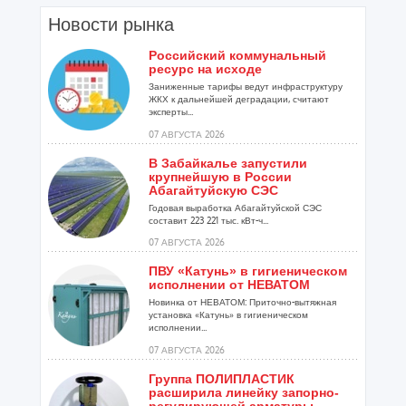
Новости рынка
Российский коммунальный
ресурс на исходе
Заниженные тарифы ведут инфраструктуру
ЖКХ к дальнейшей деградации, считают
эксперты...
07 АВГУСТА 2026
В Забайкалье запустили
крупнейшую в России
Абагайтуйскую СЭС
Годовая выработка Абагайтуйской СЭС
составит 223 221 тыс. кВт-ч...
07 АВГУСТА 2026
ПВУ «Катунь» в гигиеническом
исполнении от НЕВАТОМ
Новинка от НЕВАТОМ: Приточно-вытяжная
установка «Катунь» в гигиеническом
исполнении...
07 АВГУСТА 2026
Группа ПОЛИПЛАСТИК
расширила линейку запорно-