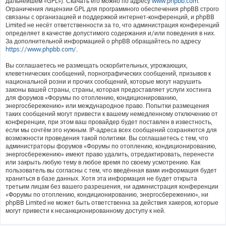
дальнейшем «GPL»). Скачать его можно по адресу
www.phpbb.com
.
Ограничения лицензии GPL для программного обеспечения phpBB строго
связаны с организацией и поддержкой интернет-конференций, и phpBB
Limited не несёт ответственности за то, что администрация конференций
определяет в качестве допустимого содержания и/или поведения в них.
За дополнительной информацией о phpBB обращайтесь по адресу
https://www.phpbb.com/
.
Вы соглашаетесь не размещать оскорбительных, угрожающих,
клеветнических сообщений, порнографических сообщений, призывов к
национальной розни и прочих сообщений, которые могут нарушить
законы вашей страны, страны, которая предоставляет услуги хостинга
для форумов «Форумы по отоплению, кондиционированию,
энергосбережению» или международное право. Попытки размещения
таких сообщений могут привести к вашему немедленному отключению от
конференции, при этом ваш провайдер будет поставлен в известность,
если мы сочтём это нужным. IP-адреса всех сообщений сохраняются для
возможности проведения такой политики. Вы соглашаетесь с тем, что
администраторы форумов «Форумы по отоплению, кондиционированию,
энергосбережению» имеют право удалить, отредактировать, перенести
или закрыть любую тему в любое время по своему усмотрению. Как
пользователь вы согласны с тем, что введённая вами информация будет
храниться в базе данных. Хотя эта информация не будет открыта
третьим лицам без вашего разрешения, ни администрация конференции
«Форумы по отоплению, кондиционированию, энергосбережению», ни
phpBB Limited не может быть ответственна за действия хакеров, которые
могут привести к несанкционированному доступу к ней.