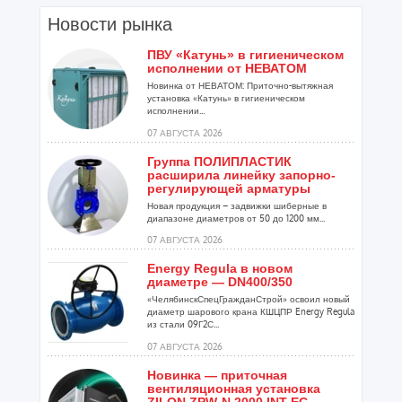
Новости рынка
ПВУ «Катунь» в гигиеническом
исполнении от НЕВАТОМ
Новинка от НЕВАТОМ: Приточно-вытяжная
установка «Катунь» в гигиеническом
исполнении...
07 АВГУСТА 2026
Группа ПОЛИПЛАСТИК
расширила линейку запорно-
регулирующей арматуры
Новая продукция – задвижки шиберные в
диапазоне диаметров от 50 до 1200 мм...
07 АВГУСТА 2026
Energy Regula в новом
диаметре — DN400/350
«ЧелябинскСпецГражданСтрой» освоил новый
диаметр шарового крана КШЦПР Energy Regula
из стали 09Г2С...
07 АВГУСТА 2026
Новинка — приточная
вентиляционная установка