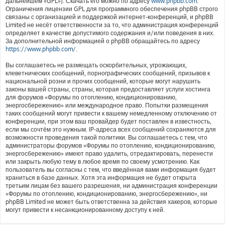
дальнейшем «GPL»). Скачать его можно по адресу
www.phpbb.com
.
Ограничения лицензии GPL для программного обеспечения phpBB строго
связаны с организацией и поддержкой интернет-конференций, и phpBB
Limited не несёт ответственности за то, что администрация конференций
определяет в качестве допустимого содержания и/или поведения в них.
За дополнительной информацией о phpBB обращайтесь по адресу
https://www.phpbb.com/
.
Вы соглашаетесь не размещать оскорбительных, угрожающих,
клеветнических сообщений, порнографических сообщений, призывов к
национальной розни и прочих сообщений, которые могут нарушить
законы вашей страны, страны, которая предоставляет услуги хостинга
для форумов «Форумы по отоплению, кондиционированию,
энергосбережению» или международное право. Попытки размещения
таких сообщений могут привести к вашему немедленному отключению от
конференции, при этом ваш провайдер будет поставлен в известность,
если мы сочтём это нужным. IP-адреса всех сообщений сохраняются для
возможности проведения такой политики. Вы соглашаетесь с тем, что
администраторы форумов «Форумы по отоплению, кондиционированию,
энергосбережению» имеют право удалить, отредактировать, перенести
или закрыть любую тему в любое время по своему усмотрению. Как
пользователь вы согласны с тем, что введённая вами информация будет
храниться в базе данных. Хотя эта информация не будет открыта
третьим лицам без вашего разрешения, ни администрация конференции
«Форумы по отоплению, кондиционированию, энергосбережению», ни
phpBB Limited не может быть ответственна за действия хакеров, которые
могут привести к несанкционированному доступу к ней.