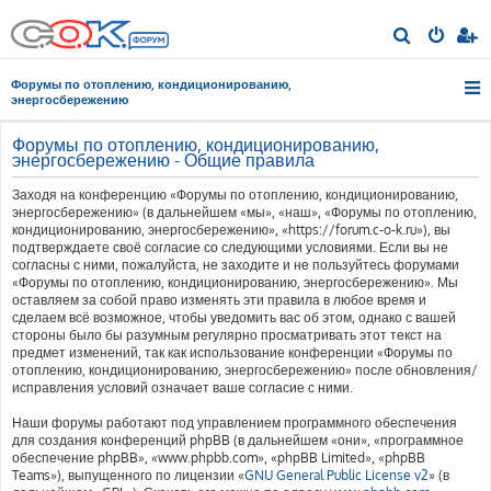
П
о
Форумы по отоплению, кондиционированию,
и
энергосбережению
с
Форумы по отоплению, кондиционированию,
к
энергосбережению - Общие правила
Заходя на конференцию «Форумы по отоплению, кондиционированию,
энергосбережению» (в дальнейшем «мы», «наш», «Форумы по отоплению,
кондиционированию, энергосбережению», «https://forum.c-o-k.ru»), вы
подтверждаете своё согласие со следующими условиями. Если вы не
согласны с ними, пожалуйста, не заходите и не пользуйтесь форумами
«Форумы по отоплению, кондиционированию, энергосбережению». Мы
оставляем за собой право изменять эти правила в любое время и
сделаем всё возможное, чтобы уведомить вас об этом, однако с вашей
стороны было бы разумным регулярно просматривать этот текст на
предмет изменений, так как использование конференции «Форумы по
отоплению, кондиционированию, энергосбережению» после обновления/
исправления условий означает ваше согласие с ними.
Наши форумы работают под управлением программного обеспечения
для создания конференций phpBB (в дальнейшем «они», «программное
обеспечение phpBB», «www.phpbb.com», «phpBB Limited», «phpBB
Teams»), выпущенного по лицензии «
GNU General Public License v2
» (в