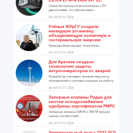
ZILON ZPW-N 2000 INT EC
Серия построена на вентиляторах с EC-
двигателями, что обеспечивает...
06 АВГУСТА 2026
Учёные ЮУрГУ создали
каскадную установку,
объединяющую солнечную и
геотермальную энергию
Природосберегающие технологии...
06 АВГУСТА 2026
Для Арктики создали
технологию защиты
ветрогенераторов от аварий
Разработка учитывает влияние мерзлоты,
обледенения и снеговых нагрузок на работу
установок...
06 АВГУСТА 2026
Запорные клапаны Ридан для
систем холодоснабжения
одобрены сертификатом РМРС
Запорные клапаны SVA M и SNV M прошли
оценку соответствия ...
06 АВГУСТА 2026
Универсальный пульт Z037-5C0