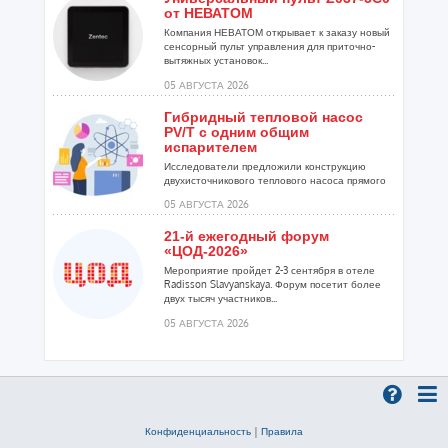
от НЕВАТОМ
Компания НЕВАТОМ открывает к заказу новый
сенсорный пульт управления для приточно-
вытяжных установок...
05 АВГУСТА 2026
Гибридный тепловой насос
PV/T с одним общим
испарителем
Исследователи предложили конструкцию
двухисточникового теплового насоса прямого
расширения ...
05 АВГУСТА 2026
21-й ежегодный форум
«ЦОД-2026»
Мероприятие пройдет 2-3 сентября в отеле
Radisson Slavyanskaya. Форум посетит более
двух тысяч участников...
05 АВГУСТА 2026
Корпорация «Термекс»
представила передовой опыт
роботизации участникам
проекта «Промтуризм.РФ»
Проект «Крутая Локация» ...
Конфиденциальность
|
Правила
04 АВГУСТА 2026