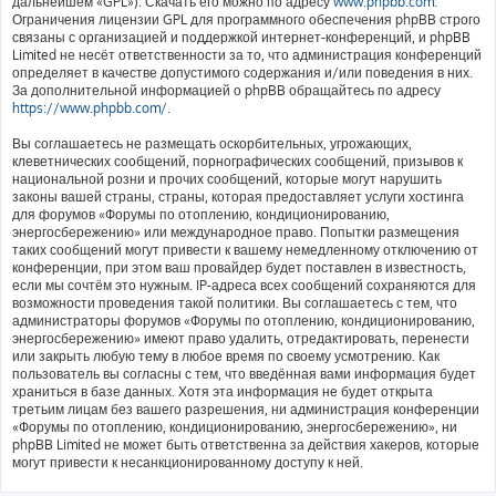
дальнейшем «GPL»). Скачать его можно по адресу
www.phpbb.com
.
Ограничения лицензии GPL для программного обеспечения phpBB строго
связаны с организацией и поддержкой интернет-конференций, и phpBB
Limited не несёт ответственности за то, что администрация конференций
определяет в качестве допустимого содержания и/или поведения в них.
За дополнительной информацией о phpBB обращайтесь по адресу
https://www.phpbb.com/
.
Вы соглашаетесь не размещать оскорбительных, угрожающих,
клеветнических сообщений, порнографических сообщений, призывов к
национальной розни и прочих сообщений, которые могут нарушить
законы вашей страны, страны, которая предоставляет услуги хостинга
для форумов «Форумы по отоплению, кондиционированию,
энергосбережению» или международное право. Попытки размещения
таких сообщений могут привести к вашему немедленному отключению от
конференции, при этом ваш провайдер будет поставлен в известность,
если мы сочтём это нужным. IP-адреса всех сообщений сохраняются для
возможности проведения такой политики. Вы соглашаетесь с тем, что
администраторы форумов «Форумы по отоплению, кондиционированию,
энергосбережению» имеют право удалить, отредактировать, перенести
или закрыть любую тему в любое время по своему усмотрению. Как
пользователь вы согласны с тем, что введённая вами информация будет
храниться в базе данных. Хотя эта информация не будет открыта
третьим лицам без вашего разрешения, ни администрация конференции
«Форумы по отоплению, кондиционированию, энергосбережению», ни
phpBB Limited не может быть ответственна за действия хакеров, которые
могут привести к несанкционированному доступу к ней.