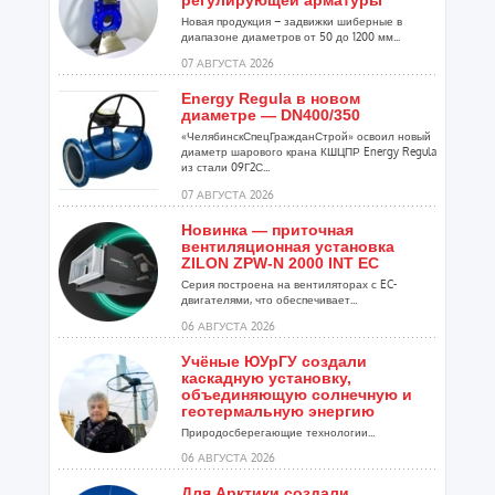
регулирующей арматуры
Новая продукция – задвижки шиберные в
диапазоне диаметров от 50 до 1200 мм...
07 АВГУСТА 2026
Energy Regula в новом
диаметре — DN400/350
«ЧелябинскСпецГражданСтрой» освоил новый
диаметр шарового крана КШЦПР Energy Regula
из стали 09Г2С...
07 АВГУСТА 2026
Новинка — приточная
вентиляционная установка
ZILON ZPW-N 2000 INT EC
Серия построена на вентиляторах с EC-
двигателями, что обеспечивает...
06 АВГУСТА 2026
Учёные ЮУрГУ создали
каскадную установку,
объединяющую солнечную и
геотермальную энергию
Природосберегающие технологии...
06 АВГУСТА 2026
Для Арктики создали