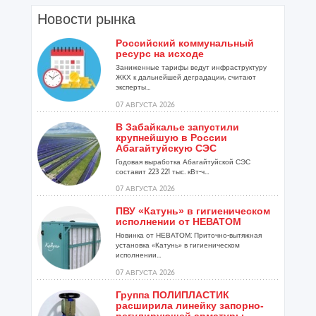
Новости рынка
Российский коммунальный
ресурс на исходе
Заниженные тарифы ведут инфраструктуру
ЖКХ к дальнейшей деградации, считают
эксперты...
07 АВГУСТА 2026
В Забайкалье запустили
крупнейшую в России
Абагайтуйскую СЭС
Годовая выработка Абагайтуйской СЭС
составит 223 221 тыс. кВт-ч...
07 АВГУСТА 2026
ПВУ «Катунь» в гигиеническом
исполнении от НЕВАТОМ
Новинка от НЕВАТОМ: Приточно-вытяжная
установка «Катунь» в гигиеническом
исполнении...
07 АВГУСТА 2026
Группа ПОЛИПЛАСТИК
расширила линейку запорно-