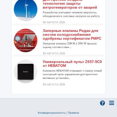
технологию защиты
ветрогенераторов от аварий
Разработка учитывает влияние мерзлоты,
обледенения и снеговых нагрузок на работу
установок...
06 АВГУСТА 2026
Запорные клапаны Ридан для
систем холодоснабжения
одобрены сертификатом РМРС
Запорные клапаны SVA M и SNV M прошли
оценку соответствия ...
06 АВГУСТА 2026
Универсальный пульт Z037-5C0
от НЕВАТОМ
Компания НЕВАТОМ открывает к заказу новый
сенсорный пульт управления для приточно-
вытяжных установок...
05 АВГУСТА 2026
Гибридный тепловой насос
PV/T с одним общим
испарителем
Исследователи предложили конструкцию
двухисточникового теплового насоса прямого
Конфиденциальность
|
Правила
расширения ...
05 АВГУСТА 2026