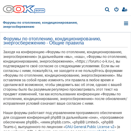
П
о
Форумы по отоплению, кондиционированию,
и
энергосбережению
с
Форумы по отоплению, кондиционированию,
к
энергосбережению - Общие правила
Заходя на конференцию «Форумы по отоплению, кондиционированию,
энергосбережению» (в дальнейшем «мы», «наш», «Форумы по отоплению,
кондиционированию, энергосбережению», «https://forum.c-o-k.ru»), вы
подтверждаете своё согласие со следующими условиями. Если вы не
согласны с ними, пожалуйста, не заходите и не пользуйтесь форумами
«Форумы по отоплению, кондиционированию, энергосбережению». Мы
оставляем за собой право изменять эти правила в любое время и
сделаем всё возможное, чтобы уведомить вас об этом, однако с вашей
стороны было бы разумным регулярно просматривать этот текст на
предмет изменений, так как использование конференции «Форумы по
отоплению, кондиционированию, энергосбережению» после обновления/
исправления условий означает ваше согласие с ними.
Наши форумы работают под управлением программного обеспечения
для создания конференций phpBB (в дальнейшем «они», «программное
обеспечение phpBB», «www.phpbb.com», «phpBB Limited», «phpBB
Teams»), выпущенного по лицензии «
GNU General Public License v2
» (в