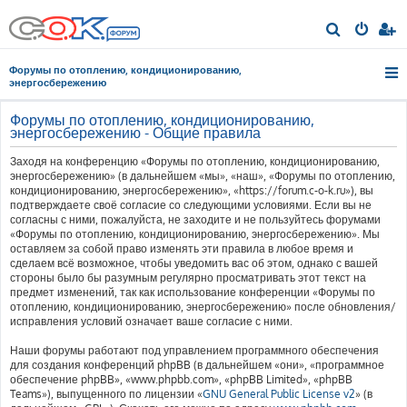
П
о
Форумы по отоплению, кондиционированию,
и
энергосбережению
с
Форумы по отоплению, кондиционированию,
к
энергосбережению - Общие правила
Заходя на конференцию «Форумы по отоплению, кондиционированию,
энергосбережению» (в дальнейшем «мы», «наш», «Форумы по отоплению,
кондиционированию, энергосбережению», «https://forum.c-o-k.ru»), вы
подтверждаете своё согласие со следующими условиями. Если вы не
согласны с ними, пожалуйста, не заходите и не пользуйтесь форумами
«Форумы по отоплению, кондиционированию, энергосбережению». Мы
оставляем за собой право изменять эти правила в любое время и
сделаем всё возможное, чтобы уведомить вас об этом, однако с вашей
стороны было бы разумным регулярно просматривать этот текст на
предмет изменений, так как использование конференции «Форумы по
отоплению, кондиционированию, энергосбережению» после обновления/
исправления условий означает ваше согласие с ними.
Наши форумы работают под управлением программного обеспечения
для создания конференций phpBB (в дальнейшем «они», «программное
обеспечение phpBB», «www.phpbb.com», «phpBB Limited», «phpBB
Teams»), выпущенного по лицензии «
GNU General Public License v2
» (в