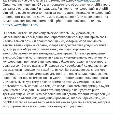
дальнейшем «GPL»). Скачать его можно по адресу
www.phpbb.com
.
Ограничения лицензии GPL для программного обеспечения phpBB строго
связаны с организацией и поддержкой интернет-конференций, и phpBB
Limited не несёт ответственности за то, что администрация конференций
определяет в качестве допустимого содержания и/или поведения в них.
За дополнительной информацией о phpBB обращайтесь по адресу
https://www.phpbb.com/
.
Вы соглашаетесь не размещать оскорбительных, угрожающих,
клеветнических сообщений, порнографических сообщений, призывов к
национальной розни и прочих сообщений, которые могут нарушить
законы вашей страны, страны, которая предоставляет услуги хостинга
для форумов «Форумы по отоплению, кондиционированию,
энергосбережению» или международное право. Попытки размещения
таких сообщений могут привести к вашему немедленному отключению от
конференции, при этом ваш провайдер будет поставлен в известность,
если мы сочтём это нужным. IP-адреса всех сообщений сохраняются для
возможности проведения такой политики. Вы соглашаетесь с тем, что
администраторы форумов «Форумы по отоплению, кондиционированию,
энергосбережению» имеют право удалить, отредактировать, перенести
или закрыть любую тему в любое время по своему усмотрению. Как
пользователь вы согласны с тем, что введённая вами информация будет
храниться в базе данных. Хотя эта информация не будет открыта
третьим лицам без вашего разрешения, ни администрация конференции
«Форумы по отоплению, кондиционированию, энергосбережению», ни
phpBB Limited не может быть ответственна за действия хакеров, которые
могут привести к несанкционированному доступу к ней.