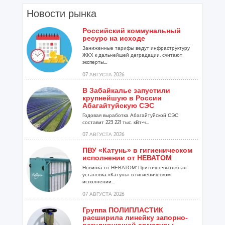
Новости рынка
Российский коммунальный
ресурс на исходе
Заниженные тарифы ведут инфраструктуру
ЖКХ к дальнейшей деградации, считают
эксперты...
07 АВГУСТА 2026
В Забайкалье запустили
крупнейшую в России
Абагайтуйскую СЭС
Годовая выработка Абагайтуйской СЭС
составит 223 221 тыс. кВт-ч...
07 АВГУСТА 2026
ПВУ «Катунь» в гигиеническом
исполнении от НЕВАТОМ
Новинка от НЕВАТОМ: Приточно-вытяжная
установка «Катунь» в гигиеническом
исполнении...
07 АВГУСТА 2026
Группа ПОЛИПЛАСТИК
расширила линейку запорно-