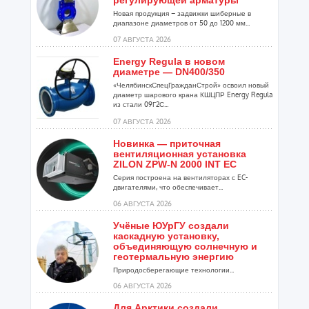
регулирующей арматуры
Новая продукция – задвижки шиберные в
диапазоне диаметров от 50 до 1200 мм...
07 АВГУСТА 2026
Energy Regula в новом
диаметре — DN400/350
«ЧелябинскСпецГражданСтрой» освоил новый
диаметр шарового крана КШЦПР Energy Regula
из стали 09Г2С...
07 АВГУСТА 2026
Новинка — приточная
вентиляционная установка
ZILON ZPW-N 2000 INT EC
Серия построена на вентиляторах с EC-
двигателями, что обеспечивает...
06 АВГУСТА 2026
Учёные ЮУрГУ создали
каскадную установку,
объединяющую солнечную и
геотермальную энергию
Природосберегающие технологии...
06 АВГУСТА 2026
Для Арктики создали