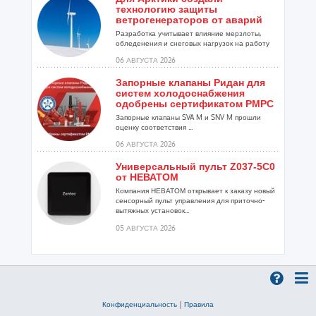
технологию защиты
ветрогенераторов от аварий
Разработка учитывает влияние мерзлоты,
обледенения и снеговых нагрузок на работу
установок...
06 АВГУСТА 2026
Запорные клапаны Ридан для
систем холодоснабжения
одобрены сертификатом РМРС
Запорные клапаны SVA M и SNV M прошли
оценку соответствия ...
06 АВГУСТА 2026
Универсальный пульт Z037-5C0
от НЕВАТОМ
Компания НЕВАТОМ открывает к заказу новый
сенсорный пульт управления для приточно-
вытяжных установок...
05 АВГУСТА 2026
Гибридный тепловой насос
PV/T с одним общим
испарителем
Исследователи предложили конструкцию
двухисточникового теплового насоса прямого
Конфиденциальность
|
Правила
расширения ...
05 АВГУСТА 2026