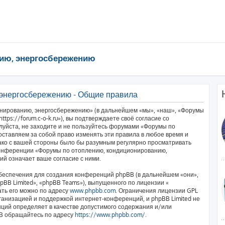
ию, энергосбережению
 энергосбережению - Общие правила
нированию, энергосбережению» (в дальнейшем «мы», «наш», «Форумы
ps://forum.c-o-k.ru»), вы подтверждаете своё согласие со
луйста, не заходите и не пользуйтесь форумами «Форумы по
ставляем за собой право изменять эти правила в любое время и
нако с вашей стороны было бы разумным регулярно просматривать
 конференции «Форумы по отоплению, кондиционированию,
й означает ваше согласие с ними.
еспечения для создания конференций phpBB (в дальнейшем «они»,
BB Limited», «phpBB Teams»), выпущенного по лицензии «
ать его можно по адресу
www.phpbb.com
. Ограничения лицензии GPL
ганизацией и поддержкой интернет-конференций, и phpBB Limited не
нций определяет в качестве допустимого содержания и/или
BB обращайтесь по адресу
https://www.phpbb.com/
.