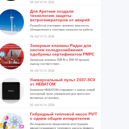
06 АВГУСТА 2026
Для Арктики создали
технологию защиты
ветрогенераторов от аварий
Разработка учитывает влияние мерзлоты,
обледенения и снеговых нагрузок на работу
установок...
06 АВГУСТА 2026
Запорные клапаны Ридан для
систем холодоснабжения
одобрены сертификатом РМРС
Запорные клапаны SVA M и SNV M прошли
оценку соответствия ...
06 АВГУСТА 2026
Универсальный пульт Z037-5C0
от НЕВАТОМ
Компания НЕВАТОМ открывает к заказу новый
сенсорный пульт управления для приточно-
вытяжных установок...
05 АВГУСТА 2026
Гибридный тепловой насос PV/T
с одним общим испарителем
Исследователи предложили конструкцию
двухисточникового теплового насоса прямого