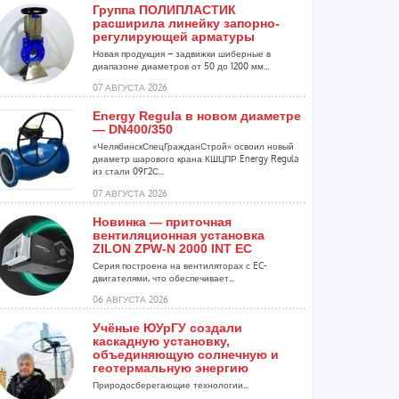
Группа ПОЛИПЛАСТИК
расширила линейку запорно-
регулирующей арматуры
Новая продукция – задвижки шиберные в
диапазоне диаметров от 50 до 1200 мм...
07 АВГУСТА 2026
Energy Regula в новом диаметре
— DN400/350
«ЧелябинскСпецГражданСтрой» освоил новый
диаметр шарового крана КШЦПР Energy Regula
из стали 09Г2С...
07 АВГУСТА 2026
Новинка — приточная
вентиляционная установка
ZILON ZPW-N 2000 INT EC
Серия построена на вентиляторах с EC-
двигателями, что обеспечивает...
06 АВГУСТА 2026
Учёные ЮУрГУ создали
каскадную установку,
объединяющую солнечную и
геотермальную энергию
Природосберегающие технологии...