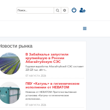
Поиск
Расширенный поиск
Новости рынка
В Забайкалье запустили
крупнейшую в России
Абагайтуйскую СЭС
Годовая выработка Абагайтуйской СЭС составит
223 221 тыс. кВт-ч...
07 АВГУСТА 2026
ПВУ «Катунь» в гигиеническом
исполнении от НЕВАТОМ
Новинка от НЕВАТОМ: Приточно-вытяжная
установка «Катунь» в гигиеническом
исполнении...
07 АВГУСТА 2026