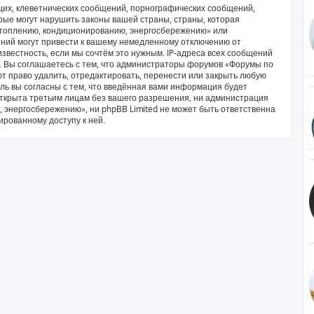
их, клеветнических сообщений, порнографических сообщений,
рые могут нарушить законы вашей страны, страны, которая
отоплению, кондиционированию, энергосбережению» или
ний могут привести к вашему немедленному отключению от
звестность, если мы сочтём это нужным. IP-адреса всех сообщений
. Вы соглашаетесь с тем, что администраторы форумов «Форумы по
 право удалить, отредактировать, перенести или закрыть любую
ль вы согласны с тем, что введённая вами информация будет
открыта третьим лицам без вашего разрешения, ни администрация
энергосбережению», ни phpBB Limited не может быть ответственна
ированному доступу к ней.