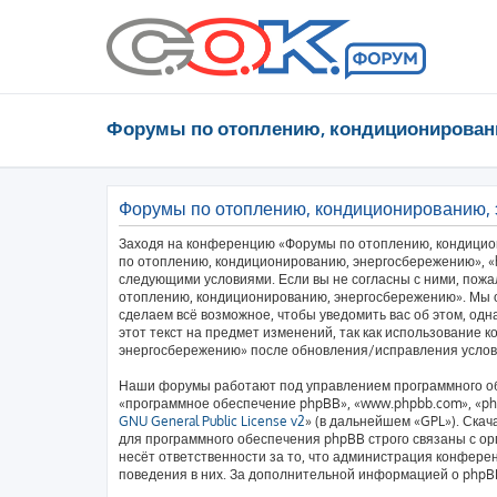
Форумы по отоплению, кондиционирован
Форумы по отоплению, кондиционированию,
Заходя на конференцию «Форумы по отоплению, кондицио
по отоплению, кондиционированию, энергосбережению», «htt
следующими условиями. Если вы не согласны с ними, пожа
отоплению, кондиционированию, энергосбережению». Мы о
сделаем всё возможное, чтобы уведомить вас об этом, од
этот текст на предмет изменений, так как использование
энергосбережению» после обновления/исправления услови
Наши форумы работают под управлением программного об
«программное обеспечение phpBB», «www.phpbb.com», «php
GNU General Public License v2
» (в дальнейшем «GPL»). Скач
для программного обеспечения phpBB строго связаны с ор
несёт ответственности за то, что администрация конфере
поведения в них. За дополнительной информацией о php