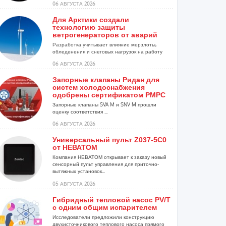
06 АВГУСТА 2026
Для Арктики создали
технологию защиты
ветрогенераторов от аварий
Разработка учитывает влияние мерзлоты,
обледенения и снеговых нагрузок на работу
установок...
06 АВГУСТА 2026
Запорные клапаны Ридан для
систем холодоснабжения
одобрены сертификатом РМРС
Запорные клапаны SVA M и SNV M прошли
оценку соответствия ...
06 АВГУСТА 2026
Универсальный пульт Z037-5C0
от НЕВАТОМ
Компания НЕВАТОМ открывает к заказу новый
сенсорный пульт управления для приточно-
вытяжных установок...
05 АВГУСТА 2026
Гибридный тепловой насос PV/T
с одним общим испарителем
Исследователи предложили конструкцию
двухисточникового теплового насоса прямого