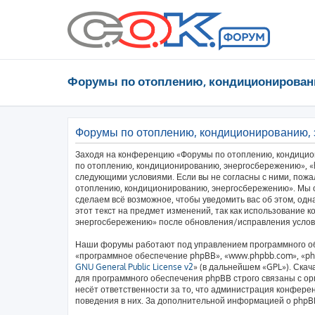
Форумы по отоплению, кондиционирован
Форумы по отоплению, кондиционированию,
Заходя на конференцию «Форумы по отоплению, кондицио
по отоплению, кондиционированию, энергосбережению», «htt
следующими условиями. Если вы не согласны с ними, пожа
отоплению, кондиционированию, энергосбережению». Мы о
сделаем всё возможное, чтобы уведомить вас об этом, од
этот текст на предмет изменений, так как использование
энергосбережению» после обновления/исправления услови
Наши форумы работают под управлением программного об
«программное обеспечение phpBB», «www.phpbb.com», «php
GNU General Public License v2
» (в дальнейшем «GPL»). Скач
для программного обеспечения phpBB строго связаны с ор
несёт ответственности за то, что администрация конфере
поведения в них. За дополнительной информацией о php