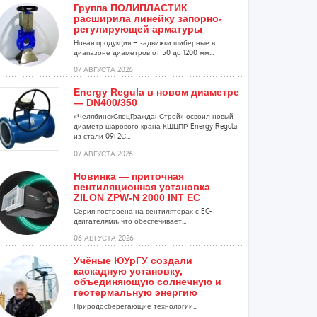
Группа ПОЛИПЛАСТИК
расширила линейку запорно-
регулирующей арматуры
Новая продукция – задвижки шиберные в
диапазоне диаметров от 50 до 1200 мм...
07 АВГУСТА 2026
Energy Regula в новом диаметре
— DN400/350
«ЧелябинскСпецГражданСтрой» освоил новый
диаметр шарового крана КШЦПР Energy Regula
из стали 09Г2С...
07 АВГУСТА 2026
Новинка — приточная
вентиляционная установка
ZILON ZPW-N 2000 INT EC
Серия построена на вентиляторах с EC-
двигателями, что обеспечивает...
06 АВГУСТА 2026
Учёные ЮУрГУ создали
каскадную установку,
объединяющую солнечную и
геотермальную энергию
Природосберегающие технологии...