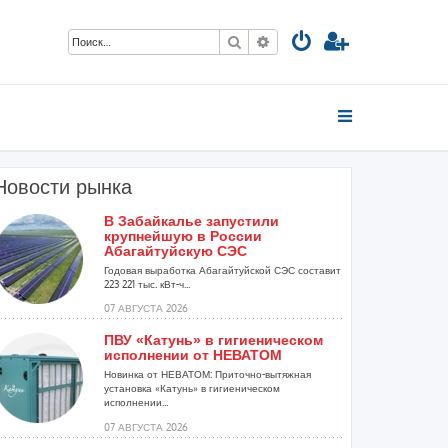
Поиск
Расширенный поиск
Новости рынка
В Забайкалье запустили
крупнейшую в России
Абагайтуйскую СЭС
Годовая выработка Абагайтуйской СЭС составит
223 221 тыс. кВт-ч...
07 АВГУСТА 2026
ПВУ «Катунь» в гигиеническом
исполнении от НЕВАТОМ
Новинка от НЕВАТОМ: Приточно-вытяжная
установка «Катунь» в гигиеническом
исполнении...
07 АВГУСТА 2026