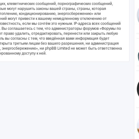
их, клеветнических сообщений, порнографических сообщений,
рые могут нарушить законы вашей страны, страны, которая
отоплению, кондиционированию, энергосбережению» или
ний могут привести к вашему немедленному отключению от
звестность, если мы сочтём это нужным. IP-адреса всех сообщений
. Вы соглашаетесь с тем, что администраторы форумов «Форумы по
 право удалить, отредактировать, перенести или закрыть любую
ль вы согласны с тем, что введённая вами информация будет
открыта третьим лицам без вашего разрешения, ни администрация
энергосбережению», ни phpBB Limited не может быть ответственна
ированному доступу к ней.