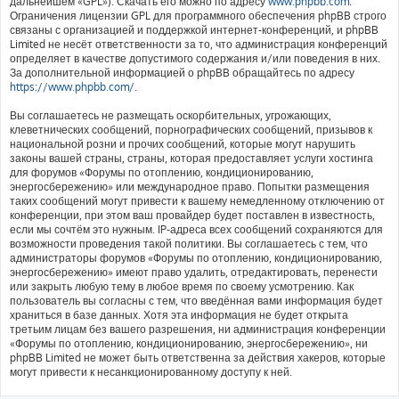
дальнейшем «GPL»). Скачать его можно по адресу
www.phpbb.com
.
Ограничения лицензии GPL для программного обеспечения phpBB строго
связаны с организацией и поддержкой интернет-конференций, и phpBB
Limited не несёт ответственности за то, что администрация конференций
определяет в качестве допустимого содержания и/или поведения в них.
За дополнительной информацией о phpBB обращайтесь по адресу
https://www.phpbb.com/
.
Вы соглашаетесь не размещать оскорбительных, угрожающих,
клеветнических сообщений, порнографических сообщений, призывов к
национальной розни и прочих сообщений, которые могут нарушить
законы вашей страны, страны, которая предоставляет услуги хостинга
для форумов «Форумы по отоплению, кондиционированию,
энергосбережению» или международное право. Попытки размещения
таких сообщений могут привести к вашему немедленному отключению от
конференции, при этом ваш провайдер будет поставлен в известность,
если мы сочтём это нужным. IP-адреса всех сообщений сохраняются для
возможности проведения такой политики. Вы соглашаетесь с тем, что
администраторы форумов «Форумы по отоплению, кондиционированию,
энергосбережению» имеют право удалить, отредактировать, перенести
или закрыть любую тему в любое время по своему усмотрению. Как
пользователь вы согласны с тем, что введённая вами информация будет
храниться в базе данных. Хотя эта информация не будет открыта
третьим лицам без вашего разрешения, ни администрация конференции
«Форумы по отоплению, кондиционированию, энергосбережению», ни
phpBB Limited не может быть ответственна за действия хакеров, которые
могут привести к несанкционированному доступу к ней.