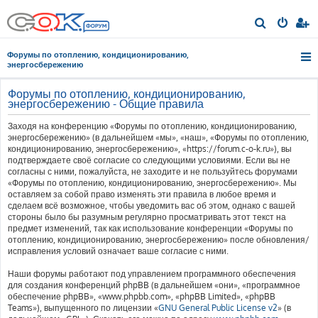
П
о
Форумы по отоплению, кондиционированию,
и
энергосбережению
с
Форумы по отоплению, кондиционированию,
к
энергосбережению - Общие правила
Заходя на конференцию «Форумы по отоплению, кондиционированию,
энергосбережению» (в дальнейшем «мы», «наш», «Форумы по отоплению,
кондиционированию, энергосбережению», «https://forum.c-o-k.ru»), вы
подтверждаете своё согласие со следующими условиями. Если вы не
согласны с ними, пожалуйста, не заходите и не пользуйтесь форумами
«Форумы по отоплению, кондиционированию, энергосбережению». Мы
оставляем за собой право изменять эти правила в любое время и
сделаем всё возможное, чтобы уведомить вас об этом, однако с вашей
стороны было бы разумным регулярно просматривать этот текст на
предмет изменений, так как использование конференции «Форумы по
отоплению, кондиционированию, энергосбережению» после обновления/
исправления условий означает ваше согласие с ними.
Наши форумы работают под управлением программного обеспечения
для создания конференций phpBB (в дальнейшем «они», «программное
обеспечение phpBB», «www.phpbb.com», «phpBB Limited», «phpBB
Teams»), выпущенного по лицензии «
GNU General Public License v2
» (в