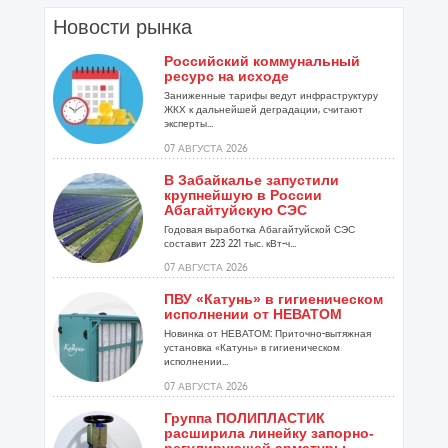
Новости рынка
Российский коммунальный
ресурс на исходе
Заниженные тарифы ведут инфраструктуру
ЖКХ к дальнейшей деградации, считают
эксперты...
07 АВГУСТА 2026
В Забайкалье запустили
крупнейшую в России
Абагайтуйскую СЭС
Годовая выработка Абагайтуйской СЭС
составит 223 221 тыс. кВт-ч...
07 АВГУСТА 2026
ПВУ «Катунь» в гигиеническом
исполнении от НЕВАТОМ
Новинка от НЕВАТОМ: Приточно-вытяжная
установка «Катунь» в гигиеническом
исполнении...
07 АВГУСТА 2026
Группа ПОЛИПЛАСТИК
расширила линейку запорно-