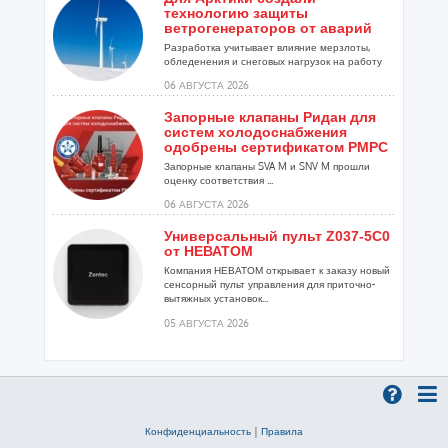
технологию защиты
ветрогенераторов от аварий
Разработка учитывает влияние мерзлоты,
обледенения и снеговых нагрузок на работу
установок...
06 АВГУСТА 2026
Запорные клапаны Ридан для
систем холодоснабжения
одобрены сертификатом РМРС
Запорные клапаны SVA M и SNV M прошли
оценку соответствия ...
06 АВГУСТА 2026
Универсальный пульт Z037-5C0
от НЕВАТОМ
Компания НЕВАТОМ открывает к заказу новый
сенсорный пульт управления для приточно-
вытяжных установок...
05 АВГУСТА 2026
Гибридный тепловой насос
PV/T с одним общим
испарителем
Исследователи предложили конструкцию
двухисточникового теплового насоса прямого
Конфиденциальность
|
Правила
расширения ...
05 АВГУСТА 2026