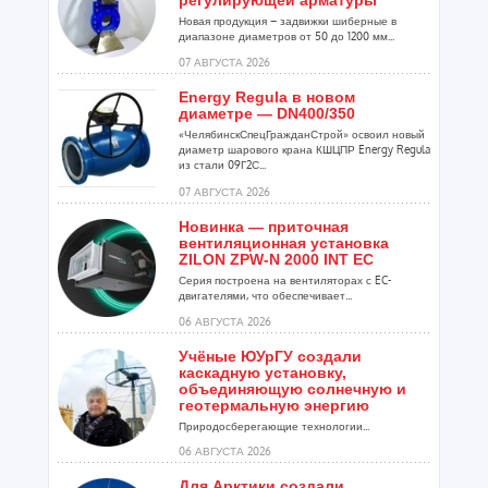
регулирующей арматуры
Новая продукция – задвижки шиберные в
диапазоне диаметров от 50 до 1200 мм...
07 АВГУСТА 2026
Energy Regula в новом
диаметре — DN400/350
«ЧелябинскСпецГражданСтрой» освоил новый
диаметр шарового крана КШЦПР Energy Regula
из стали 09Г2С...
07 АВГУСТА 2026
Новинка — приточная
вентиляционная установка
ZILON ZPW-N 2000 INT EC
Серия построена на вентиляторах с EC-
двигателями, что обеспечивает...
06 АВГУСТА 2026
Учёные ЮУрГУ создали
каскадную установку,
объединяющую солнечную и
геотермальную энергию
Природосберегающие технологии...
06 АВГУСТА 2026
Для Арктики создали