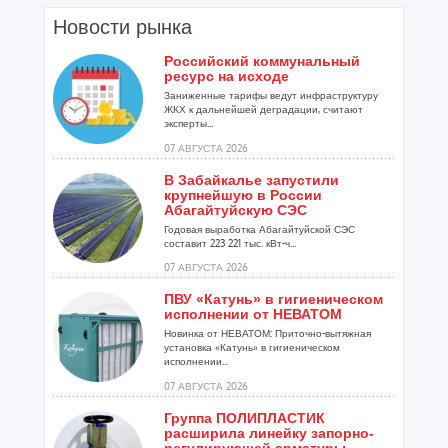
Новости рынка
Российский коммунальный
ресурс на исходе
Заниженные тарифы ведут инфраструктуру
ЖКХ к дальнейшей деградации, считают
эксперты...
07 АВГУСТА 2026
В Забайкалье запустили
крупнейшую в России
Абагайтуйскую СЭС
Годовая выработка Абагайтуйской СЭС
составит 223 221 тыс. кВт-ч...
07 АВГУСТА 2026
ПВУ «Катунь» в гигиеническом
исполнении от НЕВАТОМ
Новинка от НЕВАТОМ: Приточно-вытяжная
установка «Катунь» в гигиеническом
исполнении...
07 АВГУСТА 2026
Группа ПОЛИПЛАСТИК
расширила линейку запорно-