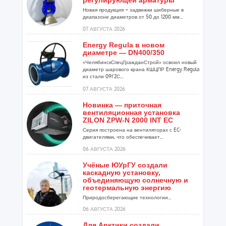
регулирующей арматуры
Новая продукция – задвижки шиберные в
диапазоне диаметров от 50 до 1200 мм...
07 АВГУСТА 2026
Energy Regula в новом
диаметре — DN400/350
«ЧелябинскСпецГражданСтрой» освоил новый
диаметр шарового крана КШЦПР Energy Regula
из стали 09Г2С...
07 АВГУСТА 2026
Новинка — приточная
вентиляционная установка
ZILON ZPW-N 2000 INT EC
Серия построена на вентиляторах с EC-
двигателями, что обеспечивает...
06 АВГУСТА 2026
Учёные ЮУрГУ создали
каскадную установку,
объединяющую солнечную и
геотермальную энергию
Природосберегающие технологии...
06 АВГУСТА 2026
Для Арктики создали