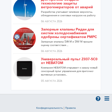
технологию защиты
ветрогенераторов от аварий
Разработка учитывает влияние мерзлоты,
обледенения и снеговых нагрузок на работу
установок...
06 АВГУСТА 2026
Запорные клапаны Ридан для
систем холодоснабжения
одобрены сертификатом РМРС
Запорные клапаны SVA M и SNV M прошли
оценку соответствия ...
06 АВГУСТА 2026
Универсальный пульт Z037-5C0
от НЕВАТОМ
Компания НЕВАТОМ открывает к заказу новый
сенсорный пульт управления для приточно-
вытяжных установок...
05 АВГУСТА 2026
Гибридный тепловой насос
PV/T с одним общим
испарителем
Исследователи предложили конструкцию
двухисточникового теплового насоса прямого
Конфиденциальность
|
Правила
расширения ...
05 АВГУСТА 2026