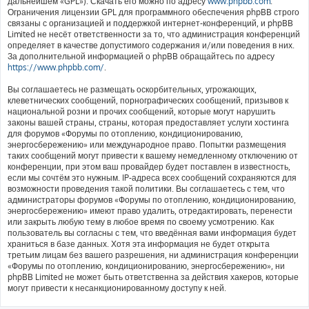
дальнейшем «GPL»). Скачать его можно по адресу
www.phpbb.com
.
Ограничения лицензии GPL для программного обеспечения phpBB строго
связаны с организацией и поддержкой интернет-конференций, и phpBB
Limited не несёт ответственности за то, что администрация конференций
определяет в качестве допустимого содержания и/или поведения в них.
За дополнительной информацией о phpBB обращайтесь по адресу
https://www.phpbb.com/
.
Вы соглашаетесь не размещать оскорбительных, угрожающих,
клеветнических сообщений, порнографических сообщений, призывов к
национальной розни и прочих сообщений, которые могут нарушить
законы вашей страны, страны, которая предоставляет услуги хостинга
для форумов «Форумы по отоплению, кондиционированию,
энергосбережению» или международное право. Попытки размещения
таких сообщений могут привести к вашему немедленному отключению от
конференции, при этом ваш провайдер будет поставлен в известность,
если мы сочтём это нужным. IP-адреса всех сообщений сохраняются для
возможности проведения такой политики. Вы соглашаетесь с тем, что
администраторы форумов «Форумы по отоплению, кондиционированию,
энергосбережению» имеют право удалить, отредактировать, перенести
или закрыть любую тему в любое время по своему усмотрению. Как
пользователь вы согласны с тем, что введённая вами информация будет
храниться в базе данных. Хотя эта информация не будет открыта
третьим лицам без вашего разрешения, ни администрация конференции
«Форумы по отоплению, кондиционированию, энергосбережению», ни
phpBB Limited не может быть ответственна за действия хакеров, которые
могут привести к несанкционированному доступу к ней.