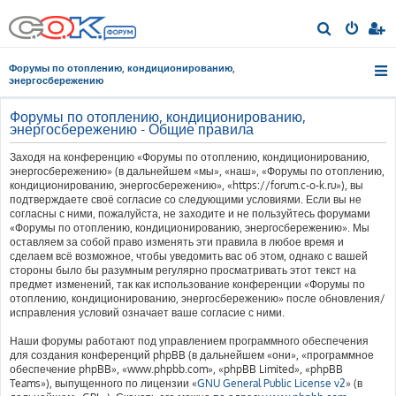
П
о
Форумы по отоплению, кондиционированию,
и
энергосбережению
с
Форумы по отоплению, кондиционированию,
к
энергосбережению - Общие правила
Заходя на конференцию «Форумы по отоплению, кондиционированию,
энергосбережению» (в дальнейшем «мы», «наш», «Форумы по отоплению,
кондиционированию, энергосбережению», «https://forum.c-o-k.ru»), вы
подтверждаете своё согласие со следующими условиями. Если вы не
согласны с ними, пожалуйста, не заходите и не пользуйтесь форумами
«Форумы по отоплению, кондиционированию, энергосбережению». Мы
оставляем за собой право изменять эти правила в любое время и
сделаем всё возможное, чтобы уведомить вас об этом, однако с вашей
стороны было бы разумным регулярно просматривать этот текст на
предмет изменений, так как использование конференции «Форумы по
отоплению, кондиционированию, энергосбережению» после обновления/
исправления условий означает ваше согласие с ними.
Наши форумы работают под управлением программного обеспечения
для создания конференций phpBB (в дальнейшем «они», «программное
обеспечение phpBB», «www.phpbb.com», «phpBB Limited», «phpBB
Teams»), выпущенного по лицензии «
GNU General Public License v2
» (в