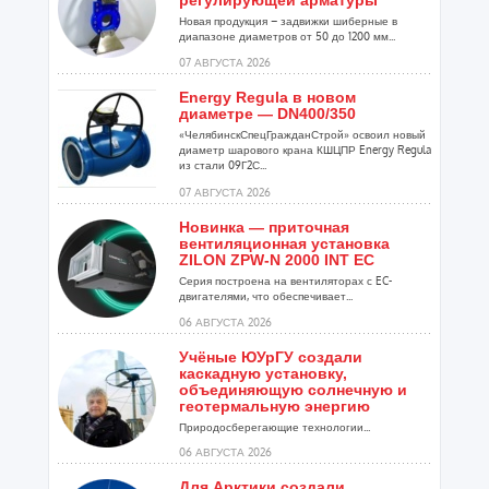
регулирующей арматуры
Новая продукция – задвижки шиберные в
диапазоне диаметров от 50 до 1200 мм...
07 АВГУСТА 2026
Energy Regula в новом
диаметре — DN400/350
«ЧелябинскСпецГражданСтрой» освоил новый
диаметр шарового крана КШЦПР Energy Regula
из стали 09Г2С...
07 АВГУСТА 2026
Новинка — приточная
вентиляционная установка
ZILON ZPW-N 2000 INT EC
Серия построена на вентиляторах с EC-
двигателями, что обеспечивает...
06 АВГУСТА 2026
Учёные ЮУрГУ создали
каскадную установку,
объединяющую солнечную и
геотермальную энергию
Природосберегающие технологии...
06 АВГУСТА 2026
Для Арктики создали