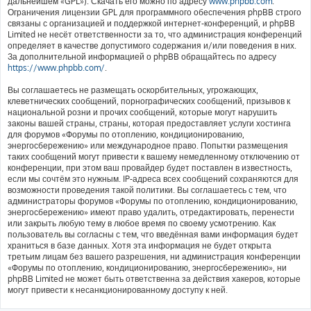
дальнейшем «GPL»). Скачать его можно по адресу
www.phpbb.com
.
Ограничения лицензии GPL для программного обеспечения phpBB строго
связаны с организацией и поддержкой интернет-конференций, и phpBB
Limited не несёт ответственности за то, что администрация конференций
определяет в качестве допустимого содержания и/или поведения в них.
За дополнительной информацией о phpBB обращайтесь по адресу
https://www.phpbb.com/
.
Вы соглашаетесь не размещать оскорбительных, угрожающих,
клеветнических сообщений, порнографических сообщений, призывов к
национальной розни и прочих сообщений, которые могут нарушить
законы вашей страны, страны, которая предоставляет услуги хостинга
для форумов «Форумы по отоплению, кондиционированию,
энергосбережению» или международное право. Попытки размещения
таких сообщений могут привести к вашему немедленному отключению от
конференции, при этом ваш провайдер будет поставлен в известность,
если мы сочтём это нужным. IP-адреса всех сообщений сохраняются для
возможности проведения такой политики. Вы соглашаетесь с тем, что
администраторы форумов «Форумы по отоплению, кондиционированию,
энергосбережению» имеют право удалить, отредактировать, перенести
или закрыть любую тему в любое время по своему усмотрению. Как
пользователь вы согласны с тем, что введённая вами информация будет
храниться в базе данных. Хотя эта информация не будет открыта
третьим лицам без вашего разрешения, ни администрация конференции
«Форумы по отоплению, кондиционированию, энергосбережению», ни
phpBB Limited не может быть ответственна за действия хакеров, которые
могут привести к несанкционированному доступу к ней.