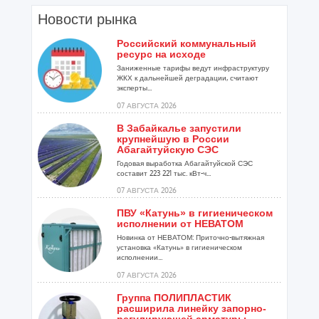
Новости рынка
Российский коммунальный
ресурс на исходе
Заниженные тарифы ведут инфраструктуру
ЖКХ к дальнейшей деградации, считают
эксперты...
07 АВГУСТА 2026
В Забайкалье запустили
крупнейшую в России
Абагайтуйскую СЭС
Годовая выработка Абагайтуйской СЭС
составит 223 221 тыс. кВт-ч...
07 АВГУСТА 2026
ПВУ «Катунь» в гигиеническом
исполнении от НЕВАТОМ
Новинка от НЕВАТОМ: Приточно-вытяжная
установка «Катунь» в гигиеническом
исполнении...
07 АВГУСТА 2026
Группа ПОЛИПЛАСТИК
расширила линейку запорно-