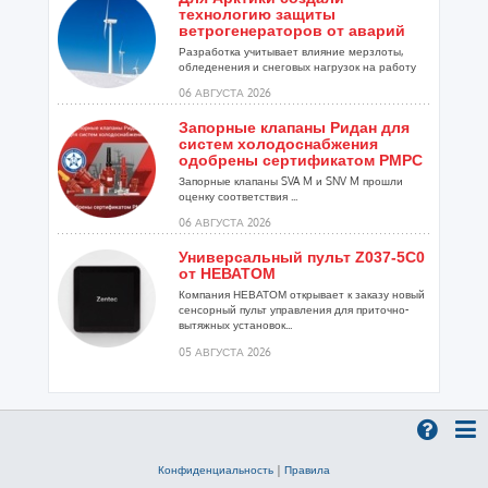
технологию защиты
ветрогенераторов от аварий
Разработка учитывает влияние мерзлоты,
обледенения и снеговых нагрузок на работу
установок...
06 АВГУСТА 2026
Запорные клапаны Ридан для
систем холодоснабжения
одобрены сертификатом РМРС
Запорные клапаны SVA M и SNV M прошли
оценку соответствия ...
06 АВГУСТА 2026
Универсальный пульт Z037-5C0
от НЕВАТОМ
Компания НЕВАТОМ открывает к заказу новый
сенсорный пульт управления для приточно-
вытяжных установок...
05 АВГУСТА 2026
Гибридный тепловой насос
PV/T с одним общим
испарителем
Исследователи предложили конструкцию
двухисточникового теплового насоса прямого
Конфиденциальность
|
Правила
расширения ...
05 АВГУСТА 2026