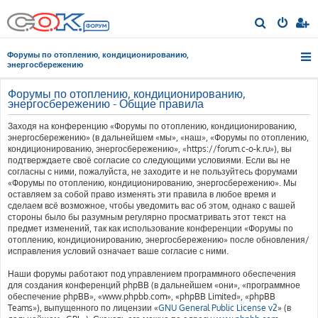
П
о
Форумы по отоплению, кондиционированию,
и
энергосбережению
с
Форумы по отоплению, кондиционированию,
к
энергосбережению - Общие правила
Заходя на конференцию «Форумы по отоплению, кондиционированию,
энергосбережению» (в дальнейшем «мы», «наш», «Форумы по отоплению,
кондиционированию, энергосбережению», «https://forum.c-o-k.ru»), вы
подтверждаете своё согласие со следующими условиями. Если вы не
согласны с ними, пожалуйста, не заходите и не пользуйтесь форумами
«Форумы по отоплению, кондиционированию, энергосбережению». Мы
оставляем за собой право изменять эти правила в любое время и
сделаем всё возможное, чтобы уведомить вас об этом, однако с вашей
стороны было бы разумным регулярно просматривать этот текст на
предмет изменений, так как использование конференции «Форумы по
отоплению, кондиционированию, энергосбережению» после обновления/
исправления условий означает ваше согласие с ними.
Наши форумы работают под управлением программного обеспечения
для создания конференций phpBB (в дальнейшем «они», «программное
обеспечение phpBB», «www.phpbb.com», «phpBB Limited», «phpBB
Teams»), выпущенного по лицензии «
GNU General Public License v2
» (в