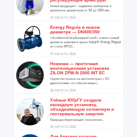
регулирующей арматуры
Новая продукция – задвижки шиберные в
диапазоне диаметров от 50 до 1200 мм...
07 АВГУСТА 2026
Energy Regula в новом
диаметре — DN400/350
«ЧелябинскСпецГражданСтрой» освоил новый
диаметр шарового крана КШЦПР Energy Regula
из стали 09Г2С...
07 АВГУСТА 2026
Новинка — приточная
вентиляционная установка
ZILON ZPW-N 2000 INT EC
Серия построена на вентиляторах с EC-
двигателями, что обеспечивает...
06 АВГУСТА 2026
Учёные ЮУрГУ создали
каскадную установку,
объединяющую солнечную и
геотермальную энергию
Природосберегающие технологии...
06 АВГУСТА 2026
Для Арктики создали