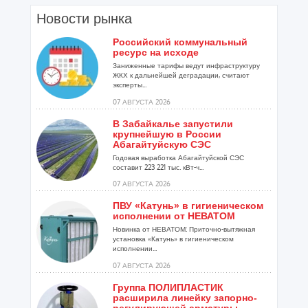
Новости рынка
Российский коммунальный
ресурс на исходе
Заниженные тарифы ведут инфраструктуру
ЖКХ к дальнейшей деградации, считают
эксперты...
07 АВГУСТА 2026
В Забайкалье запустили
крупнейшую в России
Абагайтуйскую СЭС
Годовая выработка Абагайтуйской СЭС
составит 223 221 тыс. кВт-ч...
07 АВГУСТА 2026
ПВУ «Катунь» в гигиеническом
исполнении от НЕВАТОМ
Новинка от НЕВАТОМ: Приточно-вытяжная
установка «Катунь» в гигиеническом
исполнении...
07 АВГУСТА 2026
Группа ПОЛИПЛАСТИК
расширила линейку запорно-