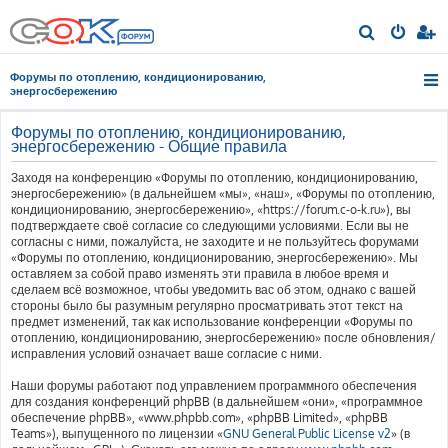
П
о
Форумы по отоплению, кондиционированию,
и
энергосбережению
с
Форумы по отоплению, кондиционированию,
к
энергосбережению - Общие правила
Заходя на конференцию «Форумы по отоплению, кондиционированию,
энергосбережению» (в дальнейшем «мы», «наш», «Форумы по отоплению,
кондиционированию, энергосбережению», «https://forum.c-o-k.ru»), вы
подтверждаете своё согласие со следующими условиями. Если вы не
согласны с ними, пожалуйста, не заходите и не пользуйтесь форумами
«Форумы по отоплению, кондиционированию, энергосбережению». Мы
оставляем за собой право изменять эти правила в любое время и
сделаем всё возможное, чтобы уведомить вас об этом, однако с вашей
стороны было бы разумным регулярно просматривать этот текст на
предмет изменений, так как использование конференции «Форумы по
отоплению, кондиционированию, энергосбережению» после обновления/
исправления условий означает ваше согласие с ними.
Наши форумы работают под управлением программного обеспечения
для создания конференций phpBB (в дальнейшем «они», «программное
обеспечение phpBB», «www.phpbb.com», «phpBB Limited», «phpBB
Teams»), выпущенного по лицензии «
GNU General Public License v2
» (в