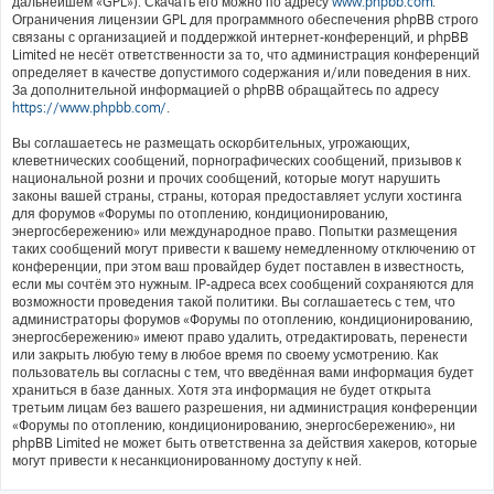
дальнейшем «GPL»). Скачать его можно по адресу
www.phpbb.com
.
Ограничения лицензии GPL для программного обеспечения phpBB строго
связаны с организацией и поддержкой интернет-конференций, и phpBB
Limited не несёт ответственности за то, что администрация конференций
определяет в качестве допустимого содержания и/или поведения в них.
За дополнительной информацией о phpBB обращайтесь по адресу
https://www.phpbb.com/
.
Вы соглашаетесь не размещать оскорбительных, угрожающих,
клеветнических сообщений, порнографических сообщений, призывов к
национальной розни и прочих сообщений, которые могут нарушить
законы вашей страны, страны, которая предоставляет услуги хостинга
для форумов «Форумы по отоплению, кондиционированию,
энергосбережению» или международное право. Попытки размещения
таких сообщений могут привести к вашему немедленному отключению от
конференции, при этом ваш провайдер будет поставлен в известность,
если мы сочтём это нужным. IP-адреса всех сообщений сохраняются для
возможности проведения такой политики. Вы соглашаетесь с тем, что
администраторы форумов «Форумы по отоплению, кондиционированию,
энергосбережению» имеют право удалить, отредактировать, перенести
или закрыть любую тему в любое время по своему усмотрению. Как
пользователь вы согласны с тем, что введённая вами информация будет
храниться в базе данных. Хотя эта информация не будет открыта
третьим лицам без вашего разрешения, ни администрация конференции
«Форумы по отоплению, кондиционированию, энергосбережению», ни
phpBB Limited не может быть ответственна за действия хакеров, которые
могут привести к несанкционированному доступу к ней.