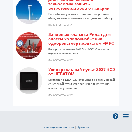
технологию защиты
ветрогенераторов от аварий
Разработка учитывает влияние мерзлоты,
обледенения и снеговых нагрузок на работу
установок...
06 АВГУСТА 2026
Запорные клапаны Ридан для
систем холодоснабжения
одобрены сертификатом РМРС
Запорные клапаны SVA M и SNV M прошли
оценку соответствия ...
06 АВГУСТА 2026
Универсальный пульт Z037-5C0
от НЕВАТОМ
Компания НЕВАТОМ открывает к заказу новый
сенсорный пульт управления для приточно-
вытяжных установок...
05 АВГУСТА 2026
Гибридный тепловой насос
PV/T с одним общим
испарителем
Исследователи предложили конструкцию
двухисточникового теплового насоса прямого
Конфиденциальность
|
Правила
расширения ...
05 АВГУСТА 2026