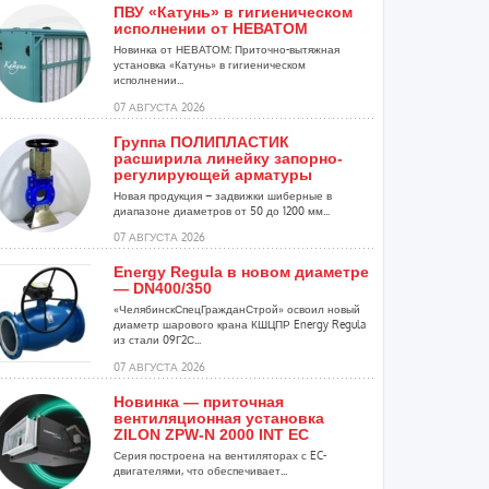
ПВУ «Катунь» в гигиеническом
исполнении от НЕВАТОМ
Новинка от НЕВАТОМ: Приточно-вытяжная
установка «Катунь» в гигиеническом
исполнении...
07 АВГУСТА 2026
Группа ПОЛИПЛАСТИК
расширила линейку запорно-
регулирующей арматуры
Новая продукция – задвижки шиберные в
диапазоне диаметров от 50 до 1200 мм...
07 АВГУСТА 2026
Energy Regula в новом диаметре
— DN400/350
«ЧелябинскСпецГражданСтрой» освоил новый
диаметр шарового крана КШЦПР Energy Regula
из стали 09Г2С...
07 АВГУСТА 2026
Новинка — приточная
вентиляционная установка
ZILON ZPW-N 2000 INT EC
Серия построена на вентиляторах с EC-
двигателями, что обеспечивает...