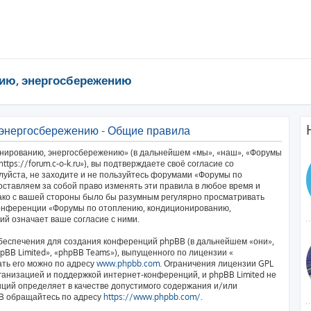
ию, энергосбережению
 энергосбережению - Общие правила
нированию, энергосбережению» (в дальнейшем «мы», «наш», «Форумы
ps://forum.c-o-k.ru»), вы подтверждаете своё согласие со
луйста, не заходите и не пользуйтесь форумами «Форумы по
ставляем за собой право изменять эти правила в любое время и
нако с вашей стороны было бы разумным регулярно просматривать
 конференции «Форумы по отоплению, кондиционированию,
й означает ваше согласие с ними.
еспечения для создания конференций phpBB (в дальнейшем «они»,
BB Limited», «phpBB Teams»), выпущенного по лицензии «
ать его можно по адресу
www.phpbb.com
. Ограничения лицензии GPL
ганизацией и поддержкой интернет-конференций, и phpBB Limited не
нций определяет в качестве допустимого содержания и/или
BB обращайтесь по адресу
https://www.phpbb.com/
.