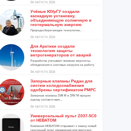
06 АВГУСТА 2026
Учёные ЮУрГУ создали
каскадную установку,
объединяющую солнечную и
геотермальную энергию
Природосберегающие технологии...
06 АВГУСТА 2026
Для Арктики создали
технологию защиты
ветрогенераторов от аварий
Разработка учитывает влияние мерзлоты,
обледенения и снеговых нагрузок на работу
установок...
06 АВГУСТА 2026
Запорные клапаны Ридан для
систем холодоснабжения
одобрены сертификатом РМРС
Запорные клапаны SVA M и SNV M прошли
оценку соответствия ...
06 АВГУСТА 2026
Универсальный пульт Z037-5C0
от НЕВАТОМ
Компания НЕВАТОМ открывает к заказу новый
сенсорный пульт управления для приточно-