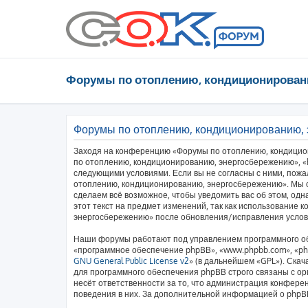
Форумы по отоплению, кондиционирован
Форумы по отоплению, кондиционированию,
Заходя на конференцию «Форумы по отоплению, кондицио
по отоплению, кондиционированию, энергосбережению», «htt
следующими условиями. Если вы не согласны с ними, пожа
отоплению, кондиционированию, энергосбережению». Мы о
сделаем всё возможное, чтобы уведомить вас об этом, од
этот текст на предмет изменений, так как использование
энергосбережению» после обновления/исправления услови
Наши форумы работают под управлением программного об
«программное обеспечение phpBB», «www.phpbb.com», «php
GNU General Public License v2
» (в дальнейшем «GPL»). Скач
для программного обеспечения phpBB строго связаны с ор
несёт ответственности за то, что администрация конфере
поведения в них. За дополнительной информацией о php