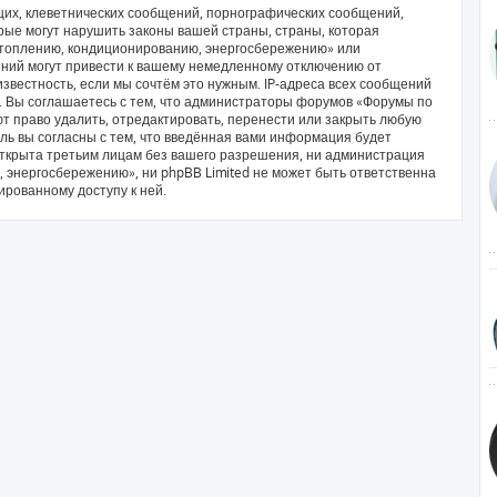
их, клеветнических сообщений, порнографических сообщений,
рые могут нарушить законы вашей страны, страны, которая
отоплению, кондиционированию, энергосбережению» или
ний могут привести к вашему немедленному отключению от
звестность, если мы сочтём это нужным. IP-адреса всех сообщений
. Вы соглашаетесь с тем, что администраторы форумов «Форумы по
 право удалить, отредактировать, перенести или закрыть любую
ль вы согласны с тем, что введённая вами информация будет
открыта третьим лицам без вашего разрешения, ни администрация
энергосбережению», ни phpBB Limited не может быть ответственна
ированному доступу к ней.