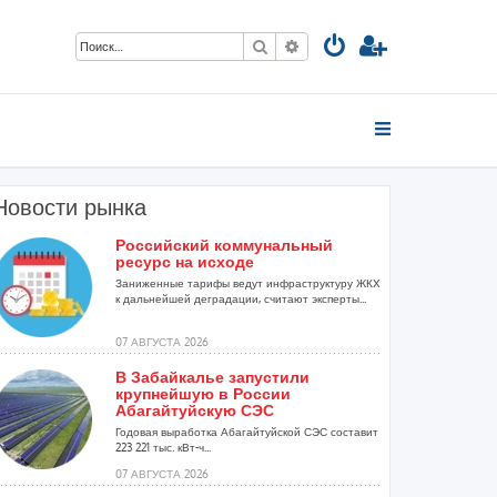
Поиск
Расширенный поиск
Новости рынка
Российский коммунальный
ресурс на исходе
Заниженные тарифы ведут инфраструктуру ЖКХ
к дальнейшей деградации, считают эксперты...
07 АВГУСТА 2026
В Забайкалье запустили
крупнейшую в России
Абагайтуйскую СЭС
Годовая выработка Абагайтуйской СЭС составит
223 221 тыс. кВт-ч...
07 АВГУСТА 2026