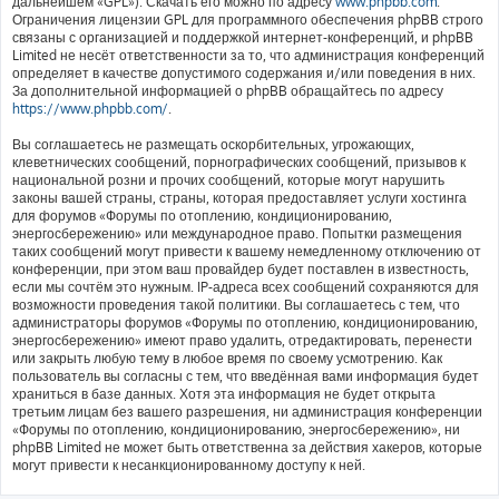
дальнейшем «GPL»). Скачать его можно по адресу
www.phpbb.com
.
Ограничения лицензии GPL для программного обеспечения phpBB строго
связаны с организацией и поддержкой интернет-конференций, и phpBB
Limited не несёт ответственности за то, что администрация конференций
определяет в качестве допустимого содержания и/или поведения в них.
За дополнительной информацией о phpBB обращайтесь по адресу
https://www.phpbb.com/
.
Вы соглашаетесь не размещать оскорбительных, угрожающих,
клеветнических сообщений, порнографических сообщений, призывов к
национальной розни и прочих сообщений, которые могут нарушить
законы вашей страны, страны, которая предоставляет услуги хостинга
для форумов «Форумы по отоплению, кондиционированию,
энергосбережению» или международное право. Попытки размещения
таких сообщений могут привести к вашему немедленному отключению от
конференции, при этом ваш провайдер будет поставлен в известность,
если мы сочтём это нужным. IP-адреса всех сообщений сохраняются для
возможности проведения такой политики. Вы соглашаетесь с тем, что
администраторы форумов «Форумы по отоплению, кондиционированию,
энергосбережению» имеют право удалить, отредактировать, перенести
или закрыть любую тему в любое время по своему усмотрению. Как
пользователь вы согласны с тем, что введённая вами информация будет
храниться в базе данных. Хотя эта информация не будет открыта
третьим лицам без вашего разрешения, ни администрация конференции
«Форумы по отоплению, кондиционированию, энергосбережению», ни
phpBB Limited не может быть ответственна за действия хакеров, которые
могут привести к несанкционированному доступу к ней.