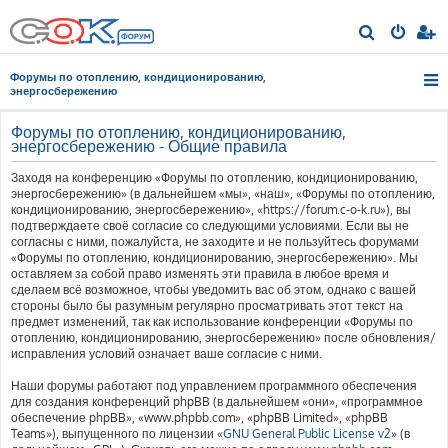
П
о
Форумы по отоплению, кондиционированию,
и
энергосбережению
с
Форумы по отоплению, кондиционированию,
к
энергосбережению - Общие правила
Заходя на конференцию «Форумы по отоплению, кондиционированию,
энергосбережению» (в дальнейшем «мы», «наш», «Форумы по отоплению,
кондиционированию, энергосбережению», «https://forum.c-o-k.ru»), вы
подтверждаете своё согласие со следующими условиями. Если вы не
согласны с ними, пожалуйста, не заходите и не пользуйтесь форумами
«Форумы по отоплению, кондиционированию, энергосбережению». Мы
оставляем за собой право изменять эти правила в любое время и
сделаем всё возможное, чтобы уведомить вас об этом, однако с вашей
стороны было бы разумным регулярно просматривать этот текст на
предмет изменений, так как использование конференции «Форумы по
отоплению, кондиционированию, энергосбережению» после обновления/
исправления условий означает ваше согласие с ними.
Наши форумы работают под управлением программного обеспечения
для создания конференций phpBB (в дальнейшем «они», «программное
обеспечение phpBB», «www.phpbb.com», «phpBB Limited», «phpBB
Teams»), выпущенного по лицензии «
GNU General Public License v2
» (в