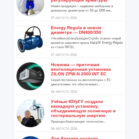
регулирующей арматуры
Новая продукция – задвижки шиберные в
диапазоне диаметров от 50 до 1200 мм...
07 АВГУСТА 2026
Energy Regula в новом
диаметре — DN400/350
«ЧелябинскСпецГражданСтрой» освоил новый
диаметр шарового крана КШЦПР Energy Regula
из стали 09Г2С...
07 АВГУСТА 2026
Новинка — приточная
вентиляционная установка
ZILON ZPW-N 2000 INT EC
Серия построена на вентиляторах с EC-
двигателями, что обеспечивает...
06 АВГУСТА 2026
Учёные ЮУрГУ создали
каскадную установку,
объединяющую солнечную и
геотермальную энергию
Природосберегающие технологии...
06 АВГУСТА 2026
Для Арктики создали