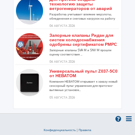
технологию защиты
ветрогенераторов от аварий
Разработка учитывает влияние мерзлоты,
обледенения и снеговых нагрузок на работу
установок...
06 АВГУСТА 2026
Запорные клапаны Ридан для
систем холодоснабжения
одобрены сертификатом РМРС
Запорные клапаны SVA M и SNV M прошли
оценку соответствия ...
06 АВГУСТА 2026
Универсальный пульт Z037-5C0
от НЕВАТОМ
Компания НЕВАТОМ открывает к заказу новый
сенсорный пульт управления для приточно-
вытяжных установок...
05 АВГУСТА 2026
Гибридный тепловой насос
PV/T с одним общим
испарителем
Исследователи предложили конструкцию
двухисточникового теплового насоса прямого
Конфиденциальность
|
Правила
расширения ...
05 АВГУСТА 2026