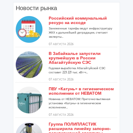
Новости рынка
Российский коммунальный
ресурс на исходе
Заниженные тарифы ведут инфраструктуру
ЖКХ к дальнейшей деградации, считают
эксперты...
07 АВГУСТА 2026
В Забайкалье запустили
крупнейшую в России
Абагайтуйскую СЭС
Годовая выработка Абагайтуйской СЭС
составит 223 221 тыс. кВт-ч...
07 АВГУСТА 2026
ПВУ «Катунь» в гигиеническом
исполнении от НЕВАТОМ
Новинка от НЕВАТОМ: Приточно-вытяжная
установка «Катунь» в гигиеническом
исполнении...
07 АВГУСТА 2026
Группа ПОЛИПЛАСТИК
расширила линейку запорно-