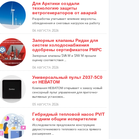
Для Арктики создали
технологию защиты
ветрогенераторов от аварий
Разработка учитывает влияние мерзлоты,
обледенения и снеговых нагрузок на работу
установок...
06 АВГУСТА 2026
Запорные клапаны Ридан для
систем холодоснабжения
одобрены сертификатом РМРС
Запорные клапаны SVA M и SNV M прошли
оценку соответствия ...
06 АВГУСТА 2026
Универсальный пульт Z037-5C0
от НЕВАТОМ
Компания НЕВАТОМ открывает к заказу новый
сенсорный пульт управления для приточно-
вытяжных установок...
05 АВГУСТА 2026
Гибридный тепловой насос PV/T
с одним общим испарителем
Исследователи предложили конструкцию
двухисточникового теплового насоса прямого
расширения ...