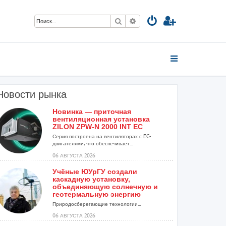
Поиск
Расширенный поиск
Новости рынка
Новинка — приточная
вентиляционная установка
ZILON ZPW-N 2000 INT EC
Серия построена на вентиляторах с EC-
двигателями, что обеспечивает...
06 АВГУСТА 2026
Учёные ЮУрГУ создали
каскадную установку,
объединяющую солнечную и
геотермальную энергию
Природосберегающие технологии...
06 АВГУСТА 2026