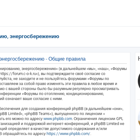
ию, энергосбережению
 энергосбережению - Общие правила
нированию, энергосбережению» (в дальнейшем «мы», «наш», «Форумы
ps://forum.c-o-k.ru»), вы подтверждаете своё согласие со
луйста, не заходите и не пользуйтесь форумами «Форумы по
ставляем за собой право изменять эти правила в любое время и
нако с вашей стороны было бы разумным регулярно просматривать
 конференции «Форумы по отоплению, кондиционированию,
й означает ваше согласие с ними.
еспечения для создания конференций phpBB (в дальнейшем «они»,
BB Limited», «phpBB Teams»), выпущенного по лицензии «
ать его можно по адресу
www.phpbb.com
. Ограничения лицензии GPL
ганизацией и поддержкой интернет-конференций, и phpBB Limited не
нций определяет в качестве допустимого содержания и/или
BB обращайтесь по адресу
https://www.phpbb.com/
.