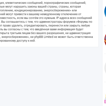
их, клеветнических сообщений, порнографических сообщений,
рые могут нарушить законы вашей страны, страны, которая
отоплению, кондиционированию, энергосбережению» или
ний могут привести к вашему немедленному отключению от
звестность, если мы сочтём это нужным. IP-адреса всех сообщений
. Вы соглашаетесь с тем, что администраторы форумов «Форумы по
 право удалить, отредактировать, перенести или закрыть любую
ль вы согласны с тем, что введённая вами информация будет
открыта третьим лицам без вашего разрешения, ни администрация
энергосбережению», ни phpBB Limited не может быть ответственна
ированному доступу к ней.