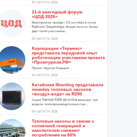
05 АВГУСТА 2026
21-й ежегодный форум
«ЦОД-2026»
Мероприятие пройдет 2-3 сентября в отеле
Radisson Slavyanskaya. Форум посетит более
двух тысяч участников...
05 АВГУСТА 2026
Корпорация «Термекс»
представила передовой опыт
роботизации участникам проекта
«Промтуризм.РФ»
Проект «Крутая Локация» ...
04 АВГУСТА 2026
Китайская Shenling представила
линейку тепловых насосов
«воздух-вода» на R290
Серия ThermaX R290 All-In-One включает три
модели теплопроизводительностью ...
04 АВГУСТА 2026
Тепловые насосы в связке с
солнечной генерацией и
накопителем снижают
потребление на 60%