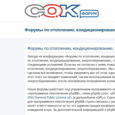
Форумы по отоплению, кондиционирован
Форумы по отоплению, кондиционированию,
Заходя на конференцию «Форумы по отоплению, кондицио
по отоплению, кондиционированию, энергосбережению», «htt
следующими условиями. Если вы не согласны с ними, пожа
отоплению, кондиционированию, энергосбережению». Мы о
сделаем всё возможное, чтобы уведомить вас об этом, од
этот текст на предмет изменений, так как использование
энергосбережению» после обновления/исправления услови
Наши форумы работают под управлением программного об
«программное обеспечение phpBB», «www.phpbb.com», «php
GNU General Public License v2
» (в дальнейшем «GPL»). Скач
для программного обеспечения phpBB строго связаны с ор
несёт ответственности за то, что администрация конфере
поведения в них. За дополнительной информацией о php