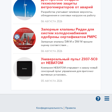
технологию защиты
ветрогенераторов от аварий
Разработка учитывает влияние мерзлоты,
обледенения и снеговых нагрузок на работу
установок...
06 АВГУСТА 2026
Запорные клапаны Ридан для
систем холодоснабжения
одобрены сертификатом РМРС
Запорные клапаны SVA M и SNV M прошли
оценку соответствия ...
06 АВГУСТА 2026
Универсальный пульт Z037-5C0
от НЕВАТОМ
Компания НЕВАТОМ открывает к заказу новый
сенсорный пульт управления для приточно-
вытяжных установок...
05 АВГУСТА 2026
Гибридный тепловой насос
PV/T с одним общим
испарителем
Исследователи предложили конструкцию
двухисточникового теплового насоса прямого
Конфиденциальность
|
Правила
расширения ...
05 АВГУСТА 2026