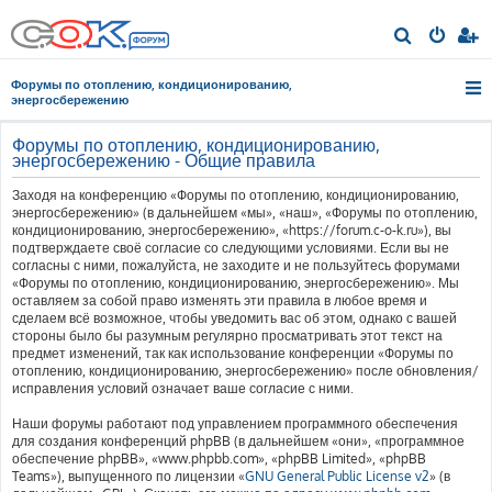
П
о
Форумы по отоплению, кондиционированию,
и
энергосбережению
с
Форумы по отоплению, кондиционированию,
к
энергосбережению - Общие правила
Заходя на конференцию «Форумы по отоплению, кондиционированию,
энергосбережению» (в дальнейшем «мы», «наш», «Форумы по отоплению,
кондиционированию, энергосбережению», «https://forum.c-o-k.ru»), вы
подтверждаете своё согласие со следующими условиями. Если вы не
согласны с ними, пожалуйста, не заходите и не пользуйтесь форумами
«Форумы по отоплению, кондиционированию, энергосбережению». Мы
оставляем за собой право изменять эти правила в любое время и
сделаем всё возможное, чтобы уведомить вас об этом, однако с вашей
стороны было бы разумным регулярно просматривать этот текст на
предмет изменений, так как использование конференции «Форумы по
отоплению, кондиционированию, энергосбережению» после обновления/
исправления условий означает ваше согласие с ними.
Наши форумы работают под управлением программного обеспечения
для создания конференций phpBB (в дальнейшем «они», «программное
обеспечение phpBB», «www.phpbb.com», «phpBB Limited», «phpBB
Teams»), выпущенного по лицензии «
GNU General Public License v2
» (в