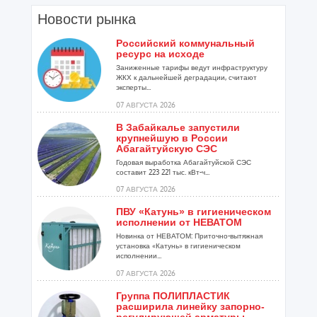
Новости рынка
Российский коммунальный
ресурс на исходе
Заниженные тарифы ведут инфраструктуру
ЖКХ к дальнейшей деградации, считают
эксперты...
07 АВГУСТА 2026
В Забайкалье запустили
крупнейшую в России
Абагайтуйскую СЭС
Годовая выработка Абагайтуйской СЭС
составит 223 221 тыс. кВт-ч...
07 АВГУСТА 2026
ПВУ «Катунь» в гигиеническом
исполнении от НЕВАТОМ
Новинка от НЕВАТОМ: Приточно-вытяжная
установка «Катунь» в гигиеническом
исполнении...
07 АВГУСТА 2026
Группа ПОЛИПЛАСТИК
расширила линейку запорно-