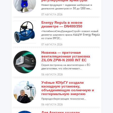
регулирующей арматуры
Новая продукция – задвижки шиберные в
диапазоне диаметров от 50 до 1200 мм...
07 АВГУСТА 2026
Energy Regula в новом
диаметре — DN400/350
«ЧелябинскСпецГражданСтрой» освоил новый
диаметр шарового крана КШЦПР Energy Regula
из стали 09Г2С...
07 АВГУСТА 2026
Новинка — приточная
вентиляционная установка
ZILON ZPW-N 2000 INT EC
Серия построена на вентиляторах с EC-
двигателями, что обеспечивает...
06 АВГУСТА 2026
Учёные ЮУрГУ создали
каскадную установку,
объединяющую солнечную и
геотермальную энергию
Природосберегающие технологии...
06 АВГУСТА 2026
Для Арктики создали