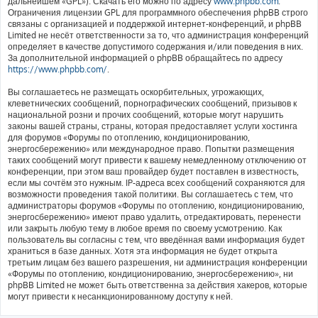
дальнейшем «GPL»). Скачать его можно по адресу
www.phpbb.com
.
Ограничения лицензии GPL для программного обеспечения phpBB строго
связаны с организацией и поддержкой интернет-конференций, и phpBB
Limited не несёт ответственности за то, что администрация конференций
определяет в качестве допустимого содержания и/или поведения в них.
За дополнительной информацией о phpBB обращайтесь по адресу
https://www.phpbb.com/
.
Вы соглашаетесь не размещать оскорбительных, угрожающих,
клеветнических сообщений, порнографических сообщений, призывов к
национальной розни и прочих сообщений, которые могут нарушить
законы вашей страны, страны, которая предоставляет услуги хостинга
для форумов «Форумы по отоплению, кондиционированию,
энергосбережению» или международное право. Попытки размещения
таких сообщений могут привести к вашему немедленному отключению от
конференции, при этом ваш провайдер будет поставлен в известность,
если мы сочтём это нужным. IP-адреса всех сообщений сохраняются для
возможности проведения такой политики. Вы соглашаетесь с тем, что
администраторы форумов «Форумы по отоплению, кондиционированию,
энергосбережению» имеют право удалить, отредактировать, перенести
или закрыть любую тему в любое время по своему усмотрению. Как
пользователь вы согласны с тем, что введённая вами информация будет
храниться в базе данных. Хотя эта информация не будет открыта
третьим лицам без вашего разрешения, ни администрация конференции
«Форумы по отоплению, кондиционированию, энергосбережению», ни
phpBB Limited не может быть ответственна за действия хакеров, которые
могут привести к несанкционированному доступу к ней.