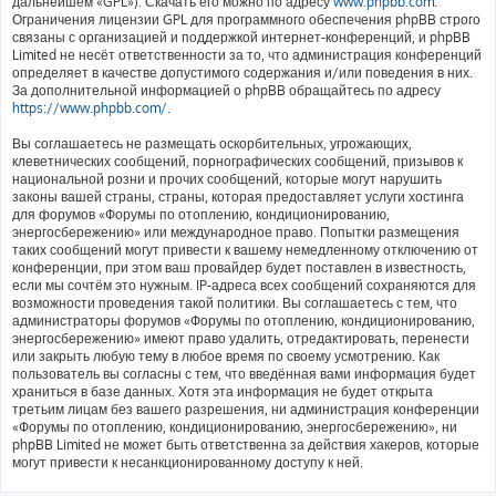
дальнейшем «GPL»). Скачать его можно по адресу
www.phpbb.com
.
Ограничения лицензии GPL для программного обеспечения phpBB строго
связаны с организацией и поддержкой интернет-конференций, и phpBB
Limited не несёт ответственности за то, что администрация конференций
определяет в качестве допустимого содержания и/или поведения в них.
За дополнительной информацией о phpBB обращайтесь по адресу
https://www.phpbb.com/
.
Вы соглашаетесь не размещать оскорбительных, угрожающих,
клеветнических сообщений, порнографических сообщений, призывов к
национальной розни и прочих сообщений, которые могут нарушить
законы вашей страны, страны, которая предоставляет услуги хостинга
для форумов «Форумы по отоплению, кондиционированию,
энергосбережению» или международное право. Попытки размещения
таких сообщений могут привести к вашему немедленному отключению от
конференции, при этом ваш провайдер будет поставлен в известность,
если мы сочтём это нужным. IP-адреса всех сообщений сохраняются для
возможности проведения такой политики. Вы соглашаетесь с тем, что
администраторы форумов «Форумы по отоплению, кондиционированию,
энергосбережению» имеют право удалить, отредактировать, перенести
или закрыть любую тему в любое время по своему усмотрению. Как
пользователь вы согласны с тем, что введённая вами информация будет
храниться в базе данных. Хотя эта информация не будет открыта
третьим лицам без вашего разрешения, ни администрация конференции
«Форумы по отоплению, кондиционированию, энергосбережению», ни
phpBB Limited не может быть ответственна за действия хакеров, которые
могут привести к несанкционированному доступу к ней.