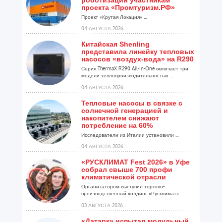
роботизации участникам
проекта «Промтуризм.РФ»
Проект «Крутая Локация» ...
04 АВГУСТА 2026
Китайская Shenling
представила линейку тепловых
насосов «воздух-вода» на R290
Серия ThermaX R290 All-In-One включает три
модели теплопроизводительностью ...
04 АВГУСТА 2026
Тепловые насосы в связке с
солнечной генерацией и
накопителем снижают
потребление на 60%
Исследователи из Италии установили ...
04 АВГУСТА 2026
«РУСКЛИМАТ Fest 2026» в Уфе
собрал свыше 700 профи
климатической отрасли
Организатором выступил торгово-
производственный холдинг «Русклимат»...
03 АВГУСТА 2026
«Датарк» испытал модульный