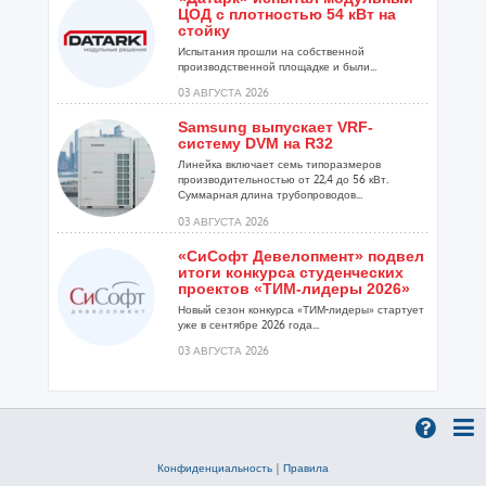
ЦОД с плотностью 54 кВт на
стойку
Испытания прошли на собственной
производственной площадке и были...
03 АВГУСТА 2026
Samsung выпускает VRF-
систему DVM на R32
Линейка включает семь типоразмеров
производительностью от 22,4 до 56 кВт.
Суммарная длина трубопроводов...
03 АВГУСТА 2026
«СиСофт Девелопмент» подвел
итоги конкурса студенческих
проектов «ТИМ-лидеры 2026»
Новый сезон конкурса «ТИМ-лидеры» стартует
уже в сентябре 2026 года...
03 АВГУСТА 2026
Линейка крышных
вентиляторов НЕВАТОМ VKR-E
дополнена новым
типоразмером 11,2
Модернизированная серия VKR-E сочетает
Конфиденциальность
|
Правила
сразу несколько преимуществ...
03 АВГУСТА 2026