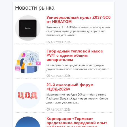
Новости рынка
Универсальный пульт Z037-5C0
от НЕВАТОМ
Компания НЕВАТОМ открывает к заказу новый
сенсорный пульт управления для приточно-
вытяжных установок...
05 АВГУСТА 2026
Гибридный тепловой насос
PV/T с одним общим
испарителем
Исследователи предложили конструкцию
двухисточникового теплового насоса прямого
расширения ...
05 АВГУСТА 2026
21-й ежегодный форум
«ЦОД-2026»
Мероприятие пройдет 2-3 сентября в отеле
Radisson Slavyanskaya. Форум посетит более
двух тысяч участников...
05 АВГУСТА 2026
Корпорация «Термекс»
представила передовой опыт