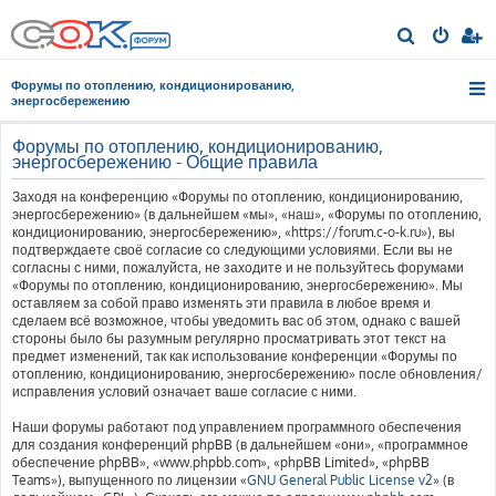
П
о
Форумы по отоплению, кондиционированию,
и
энергосбережению
с
Форумы по отоплению, кондиционированию,
к
энергосбережению - Общие правила
Заходя на конференцию «Форумы по отоплению, кондиционированию,
энергосбережению» (в дальнейшем «мы», «наш», «Форумы по отоплению,
кондиционированию, энергосбережению», «https://forum.c-o-k.ru»), вы
подтверждаете своё согласие со следующими условиями. Если вы не
согласны с ними, пожалуйста, не заходите и не пользуйтесь форумами
«Форумы по отоплению, кондиционированию, энергосбережению». Мы
оставляем за собой право изменять эти правила в любое время и
сделаем всё возможное, чтобы уведомить вас об этом, однако с вашей
стороны было бы разумным регулярно просматривать этот текст на
предмет изменений, так как использование конференции «Форумы по
отоплению, кондиционированию, энергосбережению» после обновления/
исправления условий означает ваше согласие с ними.
Наши форумы работают под управлением программного обеспечения
для создания конференций phpBB (в дальнейшем «они», «программное
обеспечение phpBB», «www.phpbb.com», «phpBB Limited», «phpBB
Teams»), выпущенного по лицензии «
GNU General Public License v2
» (в