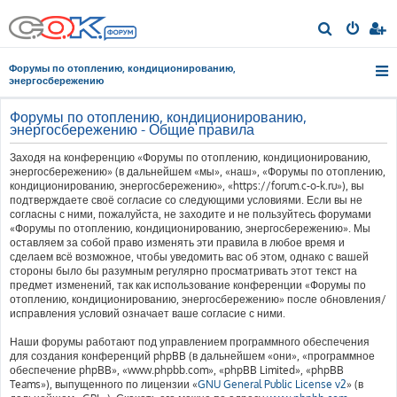
П
о
Форумы по отоплению, кондиционированию,
и
энергосбережению
с
Форумы по отоплению, кондиционированию,
к
энергосбережению - Общие правила
Заходя на конференцию «Форумы по отоплению, кондиционированию,
энергосбережению» (в дальнейшем «мы», «наш», «Форумы по отоплению,
кондиционированию, энергосбережению», «https://forum.c-o-k.ru»), вы
подтверждаете своё согласие со следующими условиями. Если вы не
согласны с ними, пожалуйста, не заходите и не пользуйтесь форумами
«Форумы по отоплению, кондиционированию, энергосбережению». Мы
оставляем за собой право изменять эти правила в любое время и
сделаем всё возможное, чтобы уведомить вас об этом, однако с вашей
стороны было бы разумным регулярно просматривать этот текст на
предмет изменений, так как использование конференции «Форумы по
отоплению, кондиционированию, энергосбережению» после обновления/
исправления условий означает ваше согласие с ними.
Наши форумы работают под управлением программного обеспечения
для создания конференций phpBB (в дальнейшем «они», «программное
обеспечение phpBB», «www.phpbb.com», «phpBB Limited», «phpBB
Teams»), выпущенного по лицензии «
GNU General Public License v2
» (в