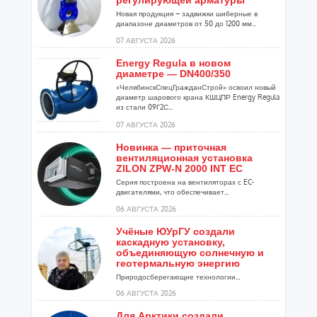
регулирующей арматуры
Новая продукция – задвижки шиберные в
диапазоне диаметров от 50 до 1200 мм...
07 АВГУСТА 2026
Energy Regula в новом
диаметре — DN400/350
«ЧелябинскСпецГражданСтрой» освоил новый
диаметр шарового крана КШЦПР Energy Regula
из стали 09Г2С...
07 АВГУСТА 2026
Новинка — приточная
вентиляционная установка
ZILON ZPW-N 2000 INT EC
Серия построена на вентиляторах с EC-
двигателями, что обеспечивает...
06 АВГУСТА 2026
Учёные ЮУрГУ создали
каскадную установку,
объединяющую солнечную и
геотермальную энергию
Природосберегающие технологии...
06 АВГУСТА 2026
Для Арктики создали