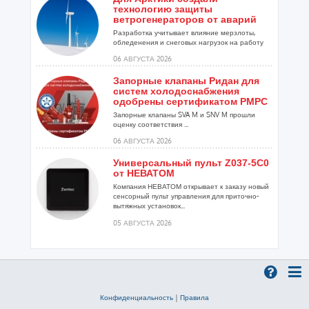
технологию защиты
ветрогенераторов от аварий
Разработка учитывает влияние мерзлоты,
обледенения и снеговых нагрузок на работу
установок...
06 АВГУСТА 2026
Запорные клапаны Ридан для
систем холодоснабжения
одобрены сертификатом РМРС
Запорные клапаны SVA M и SNV M прошли
оценку соответствия ...
06 АВГУСТА 2026
Универсальный пульт Z037-5C0
от НЕВАТОМ
Компания НЕВАТОМ открывает к заказу новый
сенсорный пульт управления для приточно-
вытяжных установок...
05 АВГУСТА 2026
Гибридный тепловой насос
PV/T с одним общим
испарителем
Исследователи предложили конструкцию
двухисточникового теплового насоса прямого
Конфиденциальность
|
Правила
расширения ...
05 АВГУСТА 2026