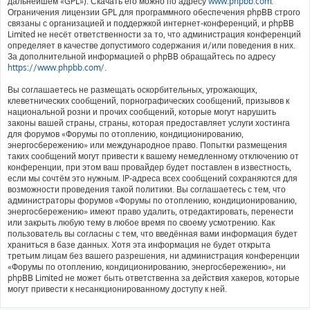
дальнейшем «GPL»). Скачать его можно по адресу
www.phpbb.com
.
Ограничения лицензии GPL для программного обеспечения phpBB строго
связаны с организацией и поддержкой интернет-конференций, и phpBB
Limited не несёт ответственности за то, что администрация конференций
определяет в качестве допустимого содержания и/или поведения в них.
За дополнительной информацией о phpBB обращайтесь по адресу
https://www.phpbb.com/
.
Вы соглашаетесь не размещать оскорбительных, угрожающих,
клеветнических сообщений, порнографических сообщений, призывов к
национальной розни и прочих сообщений, которые могут нарушить
законы вашей страны, страны, которая предоставляет услуги хостинга
для форумов «Форумы по отоплению, кондиционированию,
энергосбережению» или международное право. Попытки размещения
таких сообщений могут привести к вашему немедленному отключению от
конференции, при этом ваш провайдер будет поставлен в известность,
если мы сочтём это нужным. IP-адреса всех сообщений сохраняются для
возможности проведения такой политики. Вы соглашаетесь с тем, что
администраторы форумов «Форумы по отоплению, кондиционированию,
энергосбережению» имеют право удалить, отредактировать, перенести
или закрыть любую тему в любое время по своему усмотрению. Как
пользователь вы согласны с тем, что введённая вами информация будет
храниться в базе данных. Хотя эта информация не будет открыта
третьим лицам без вашего разрешения, ни администрация конференции
«Форумы по отоплению, кондиционированию, энергосбережению», ни
phpBB Limited не может быть ответственна за действия хакеров, которые
могут привести к несанкционированному доступу к ней.