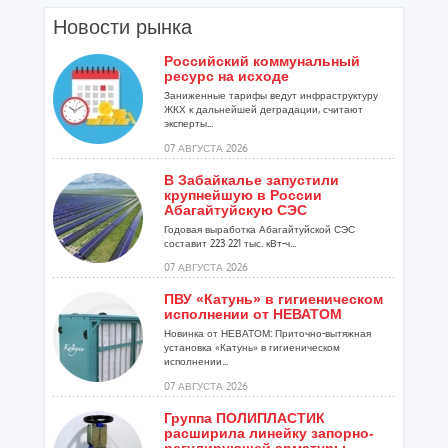
Новости рынка
Российский коммунальный
ресурс на исходе
Заниженные тарифы ведут инфраструктуру
ЖКХ к дальнейшей деградации, считают
эксперты...
07 АВГУСТА 2026
В Забайкалье запустили
крупнейшую в России
Абагайтуйскую СЭС
Годовая выработка Абагайтуйской СЭС
составит 223 221 тыс. кВт-ч...
07 АВГУСТА 2026
ПВУ «Катунь» в гигиеническом
исполнении от НЕВАТОМ
Новинка от НЕВАТОМ: Приточно-вытяжная
установка «Катунь» в гигиеническом
исполнении...
07 АВГУСТА 2026
Группа ПОЛИПЛАСТИК
расширила линейку запорно-