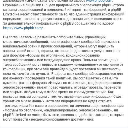
дальнейшем «GPL»). Скачать его можно по адресу
www.phpbb.com
.
Ограничения лицензии GPL для программного обеспечения phpBB строго
связаны с организацией и поддержкой интернет-конференций, и phpBB
Limited не несёт ответственности за то, что администрация конференций
определяет в качестве допустимого содержания и/или поведения в них.
За дополнительной информацией о phpBB обращайтесь по адресу
https://www.phpbb.com/
.
Вы соглашаетесь не размещать оскорбительных, угрожающих,
клеветнических сообщений, порнографических сообщений, призывов к
национальной розни и прочих сообщений, которые могут нарушить
законы вашей страны, страны, которая предоставляет услуги хостинга
для форумов «Форумы по отоплению, кондиционированию,
энергосбережению» или международное право. Попытки размещения
таких сообщений могут привести к вашему немедленному отключению от
конференции, при этом ваш провайдер будет поставлен в известность,
если мы сочтём это нужным. IP-адреса всех сообщений сохраняются для
возможности проведения такой политики. Вы соглашаетесь с тем, что
администраторы форумов «Форумы по отоплению, кондиционированию,
энергосбережению» имеют право удалить, отредактировать, перенести
или закрыть любую тему в любое время по своему усмотрению. Как
пользователь вы согласны с тем, что введённая вами информация будет
храниться в базе данных. Хотя эта информация не будет открыта
третьим лицам без вашего разрешения, ни администрация конференции
«Форумы по отоплению, кондиционированию, энергосбережению», ни
phpBB Limited не может быть ответственна за действия хакеров, которые
могут привести к несанкционированному доступу к ней.