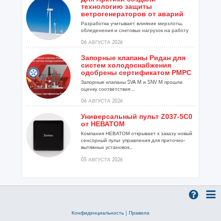
технологию защиты
ветрогенераторов от аварий
Разработка учитывает влияние мерзлоты,
обледенения и снеговых нагрузок на работу
установок...
06 АВГУСТА 2026
Запорные клапаны Ридан для
систем холодоснабжения
одобрены сертификатом РМРС
Запорные клапаны SVA M и SNV M прошли
оценку соответствия ...
06 АВГУСТА 2026
Универсальный пульт Z037-5C0
от НЕВАТОМ
Компания НЕВАТОМ открывает к заказу новый
сенсорный пульт управления для приточно-
вытяжных установок...
05 АВГУСТА 2026
Гибридный тепловой насос
PV/T с одним общим
испарителем
Исследователи предложили конструкцию
двухисточникового теплового насоса прямого
Конфиденциальность
|
Правила
расширения ...
05 АВГУСТА 2026