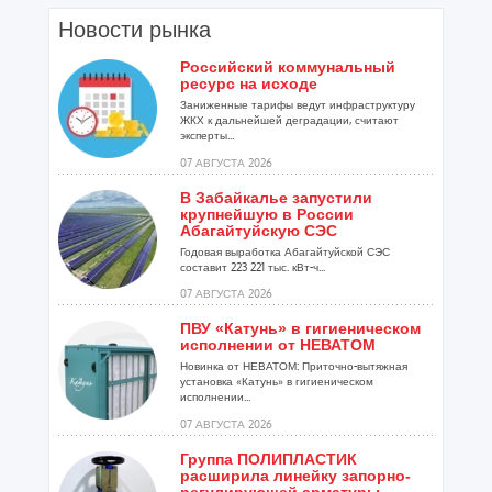
Новости рынка
Российский коммунальный
ресурс на исходе
Заниженные тарифы ведут инфраструктуру
ЖКХ к дальнейшей деградации, считают
эксперты...
07 АВГУСТА 2026
В Забайкалье запустили
крупнейшую в России
Абагайтуйскую СЭС
Годовая выработка Абагайтуйской СЭС
составит 223 221 тыс. кВт-ч...
07 АВГУСТА 2026
ПВУ «Катунь» в гигиеническом
исполнении от НЕВАТОМ
Новинка от НЕВАТОМ: Приточно-вытяжная
установка «Катунь» в гигиеническом
исполнении...
07 АВГУСТА 2026
Группа ПОЛИПЛАСТИК
расширила линейку запорно-