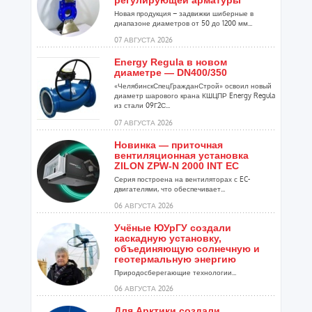
регулирующей арматуры
Новая продукция – задвижки шиберные в
диапазоне диаметров от 50 до 1200 мм...
07 АВГУСТА 2026
Energy Regula в новом
диаметре — DN400/350
«ЧелябинскСпецГражданСтрой» освоил новый
диаметр шарового крана КШЦПР Energy Regula
из стали 09Г2С...
07 АВГУСТА 2026
Новинка — приточная
вентиляционная установка
ZILON ZPW-N 2000 INT EC
Серия построена на вентиляторах с EC-
двигателями, что обеспечивает...
06 АВГУСТА 2026
Учёные ЮУрГУ создали
каскадную установку,
объединяющую солнечную и
геотермальную энергию
Природосберегающие технологии...
06 АВГУСТА 2026
Для Арктики создали