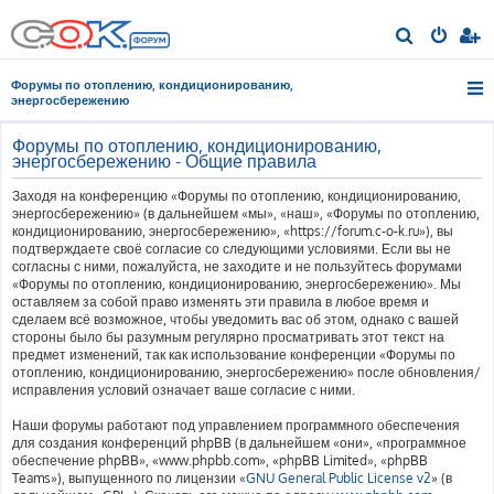
П
о
Форумы по отоплению, кондиционированию,
и
энергосбережению
с
Форумы по отоплению, кондиционированию,
к
энергосбережению - Общие правила
Заходя на конференцию «Форумы по отоплению, кондиционированию,
энергосбережению» (в дальнейшем «мы», «наш», «Форумы по отоплению,
кондиционированию, энергосбережению», «https://forum.c-o-k.ru»), вы
подтверждаете своё согласие со следующими условиями. Если вы не
согласны с ними, пожалуйста, не заходите и не пользуйтесь форумами
«Форумы по отоплению, кондиционированию, энергосбережению». Мы
оставляем за собой право изменять эти правила в любое время и
сделаем всё возможное, чтобы уведомить вас об этом, однако с вашей
стороны было бы разумным регулярно просматривать этот текст на
предмет изменений, так как использование конференции «Форумы по
отоплению, кондиционированию, энергосбережению» после обновления/
исправления условий означает ваше согласие с ними.
Наши форумы работают под управлением программного обеспечения
для создания конференций phpBB (в дальнейшем «они», «программное
обеспечение phpBB», «www.phpbb.com», «phpBB Limited», «phpBB
Teams»), выпущенного по лицензии «
GNU General Public License v2
» (в