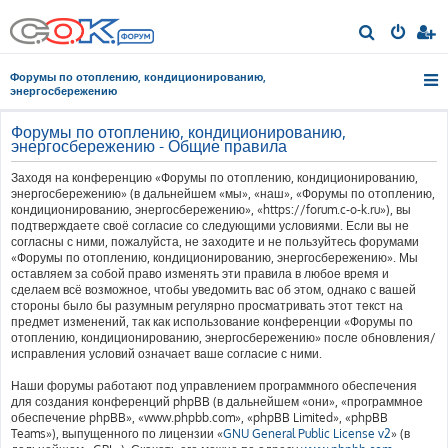
П
о
Форумы по отоплению, кондиционированию,
и
энергосбережению
с
Форумы по отоплению, кондиционированию,
к
энергосбережению - Общие правила
Заходя на конференцию «Форумы по отоплению, кондиционированию,
энергосбережению» (в дальнейшем «мы», «наш», «Форумы по отоплению,
кондиционированию, энергосбережению», «https://forum.c-o-k.ru»), вы
подтверждаете своё согласие со следующими условиями. Если вы не
согласны с ними, пожалуйста, не заходите и не пользуйтесь форумами
«Форумы по отоплению, кондиционированию, энергосбережению». Мы
оставляем за собой право изменять эти правила в любое время и
сделаем всё возможное, чтобы уведомить вас об этом, однако с вашей
стороны было бы разумным регулярно просматривать этот текст на
предмет изменений, так как использование конференции «Форумы по
отоплению, кондиционированию, энергосбережению» после обновления/
исправления условий означает ваше согласие с ними.
Наши форумы работают под управлением программного обеспечения
для создания конференций phpBB (в дальнейшем «они», «программное
обеспечение phpBB», «www.phpbb.com», «phpBB Limited», «phpBB
Teams»), выпущенного по лицензии «
GNU General Public License v2
» (в