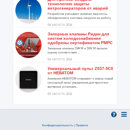
технологию защиты
ветрогенераторов от аварий
Разработка учитывает влияние мерзлоты,
обледенения и снеговых нагрузок на работу
установок...
06 АВГУСТА 2026
Запорные клапаны Ридан для
систем холодоснабжения
одобрены сертификатом РМРС
Запорные клапаны SVA M и SNV M прошли
оценку соответствия ...
06 АВГУСТА 2026
Универсальный пульт Z037-5C0
от НЕВАТОМ
Компания НЕВАТОМ открывает к заказу новый
сенсорный пульт управления для приточно-
вытяжных установок...
05 АВГУСТА 2026
Гибридный тепловой насос
PV/T с одним общим
испарителем
Исследователи предложили конструкцию
двухисточникового теплового насоса прямого
Конфиденциальность
|
Правила
расширения ...
05 АВГУСТА 2026