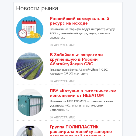
Новости рынка
Российский коммунальный
ресурс на исходе
Заниженные тарифы ведут инфраструктуру
ЖКХ к дальнейшей деградации, считают
эксперты...
07 АВГУСТА 2026
В Забайкалье запустили
крупнейшую в России
Абагайтуйскую СЭС
Годовая выработка Абагайтуйской СЭС
составит 223 221 тыс. кВт-ч...
07 АВГУСТА 2026
ПВУ «Катунь» в гигиеническом
исполнении от НЕВАТОМ
Новинка от НЕВАТОМ: Приточно-вытяжная
установка «Катунь» в гигиеническом
исполнении...
07 АВГУСТА 2026
Группа ПОЛИПЛАСТИК
расширила линейку запорно-