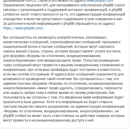
дальнейшем «GPL»). Скачать его можно по адресу
www.phpbb.com
.
Ограничения лицензии GPL для программного обеспечения phpBB строго
связаны с организацией и поддержкой интернет-конференций, и phpBB
Limited не несёт ответственности за то, что администрация конференций
определяет в качестве допустимого содержания и/или поведения в них.
За дополнительной информацией о phpBB обращайтесь по адресу
https://www.phpbb.com/
.
Вы соглашаетесь не размещать оскорбительных, угрожающих,
клеветнических сообщений, порнографических сообщений, призывов к
национальной розни и прочих сообщений, которые могут нарушить
законы вашей страны, страны, которая предоставляет услуги хостинга
для форумов «Форумы по отоплению, кондиционированию,
энергосбережению» или международное право. Попытки размещения
таких сообщений могут привести к вашему немедленному отключению от
конференции, при этом ваш провайдер будет поставлен в известность,
если мы сочтём это нужным. IP-адреса всех сообщений сохраняются для
возможности проведения такой политики. Вы соглашаетесь с тем, что
администраторы форумов «Форумы по отоплению, кондиционированию,
энергосбережению» имеют право удалить, отредактировать, перенести
или закрыть любую тему в любое время по своему усмотрению. Как
пользователь вы согласны с тем, что введённая вами информация будет
храниться в базе данных. Хотя эта информация не будет открыта
третьим лицам без вашего разрешения, ни администрация конференции
«Форумы по отоплению, кондиционированию, энергосбережению», ни
phpBB Limited не может быть ответственна за действия хакеров, которые
могут привести к несанкционированному доступу к ней.