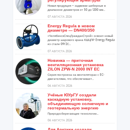
регулирующей арматуры
Новая продукция – задвижки шиберные в
диапазоне диаметров от 50 до 1200 мм...
07 АВГУСТА 2026
Energy Regula в новом
диаметре — DN400/350
«ЧелябинскСпецГражданСтрой» освоил новый
диаметр шарового крана КШЦПР Energy Regula
из стали 09Г2С...
07 АВГУСТА 2026
Новинка — приточная
вентиляционная установка
ZILON ZPW-N 2000 INT EC
Серия построена на вентиляторах с EC-
двигателями, что обеспечивает...
06 АВГУСТА 2026
Учёные ЮУрГУ создали
каскадную установку,
объединяющую солнечную и
геотермальную энергию
Природосберегающие технологии...
06 АВГУСТА 2026
Для Арктики создали