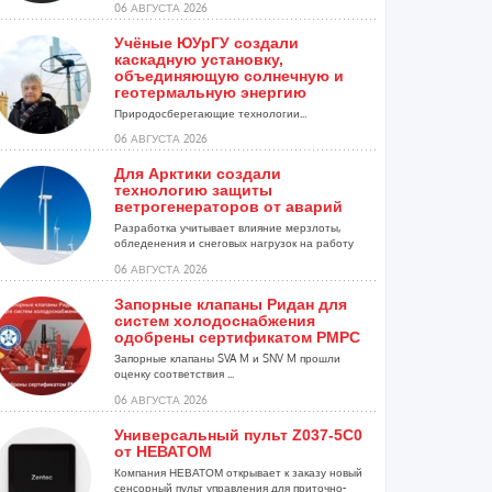
06 АВГУСТА 2026
Учёные ЮУрГУ создали
каскадную установку,
объединяющую солнечную и
геотермальную энергию
Природосберегающие технологии...
06 АВГУСТА 2026
Для Арктики создали
технологию защиты
ветрогенераторов от аварий
Разработка учитывает влияние мерзлоты,
обледенения и снеговых нагрузок на работу
установок...
06 АВГУСТА 2026
Запорные клапаны Ридан для
систем холодоснабжения
одобрены сертификатом РМРС
Запорные клапаны SVA M и SNV M прошли
оценку соответствия ...
06 АВГУСТА 2026
Универсальный пульт Z037-5C0
от НЕВАТОМ
Компания НЕВАТОМ открывает к заказу новый
сенсорный пульт управления для приточно-