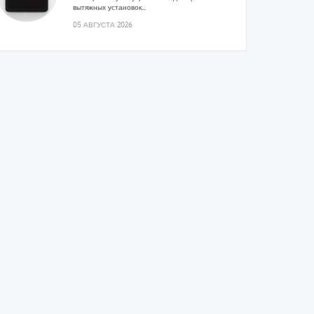
вытяжных установок...
05 АВГУСТА 2026
Гибридный тепловой насос PV/T
с одним общим испарителем
Исследователи предложили конструкцию
двухисточникового теплового насоса прямого
расширения ...
05 АВГУСТА 2026
21-й ежегодный форум
«ЦОД-2026»
Мероприятие пройдет 2-3 сентября в отеле
Radisson Slavyanskaya. Форум посетит более
двух тысяч участников...
05 АВГУСТА 2026
Корпорация «Термекс»
представила передовой опыт
роботизации участникам проекта
«Промтуризм.РФ»
Проект «Крутая Локация» ...
04 АВГУСТА 2026
Китайская Shenling представила
линейку тепловых насосов