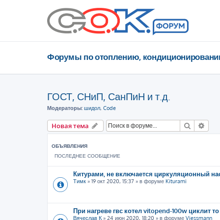
Форумы по отоплению, кондиционировани
ГОСТ, СНиП, СанПиН и т.д.
Модераторы:
шидол
,
Code
Поиск
Рас
Новая тема
ОБЪЯВЛЕНИЯ
ПОСЛЕДНЕЕ СООБЩЕНИЕ
Китурами, не включается циркуляционный на
Тимк
»
19 окт 2020, 15:37
» в форуме
Kiturami
При нагреве гвс котел vitopend-100w циклит то
Вячеслав К
»
24 июн 2020, 18:20
» в форуме
Viessmann