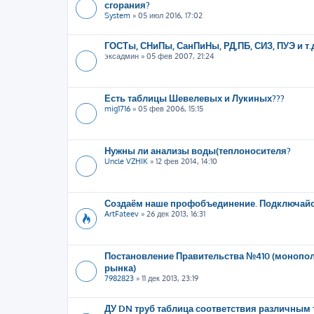
сгорания?
System
»
05 июл 2016, 17:02
ГОСТы, СНиПы, СанПиНы, РД,ПБ, СИЗ, ПУЭ и т.
эксадмин
»
05 фев 2007, 21:24
Есть таблицы Шевелевых и Лукиных???
mig1716
»
05 фев 2006, 15:15
Нужны ли анализы воды(теплоносителя?
Uncle VZHIK
»
12 фев 2014, 14:10
Создаём наше профобъединение. Подключайс
ArtFateev
»
26 дек 2013, 16:31
Постановление Правительства №410 (монопо
рынка)
7982823
»
11 дек 2013, 23:19
ДУ DN труб таблица соответствия различным