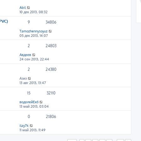
Abil
10 дек 2013, 08:32
PVC)
9
34806
Tamozhennysoyuz
05 дек 2013, 14:07
2
24803
Авдеев
24 сен 2013, 22:44
2
24380
Азиз
13 авг 2013, 13:47
15
32110
водолейЕкб
13 май 2013, 03:04
0
21806
ilay7k
11 май 2013, 11:49