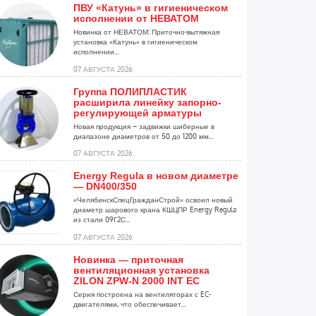
ПВУ «Катунь» в гигиеническом
исполнении от НЕВАТОМ
Новинка от НЕВАТОМ: Приточно-вытяжная
установка «Катунь» в гигиеническом
исполнении...
07 АВГУСТА 2026
Группа ПОЛИПЛАСТИК
расширила линейку запорно-
регулирующей арматуры
Новая продукция – задвижки шиберные в
диапазоне диаметров от 50 до 1200 мм...
07 АВГУСТА 2026
Energy Regula в новом диаметре
— DN400/350
«ЧелябинскСпецГражданСтрой» освоил новый
диаметр шарового крана КШЦПР Energy Regula
из стали 09Г2С...
07 АВГУСТА 2026
Новинка — приточная
вентиляционная установка
ZILON ZPW-N 2000 INT EC
Серия построена на вентиляторах с EC-
двигателями, что обеспечивает...