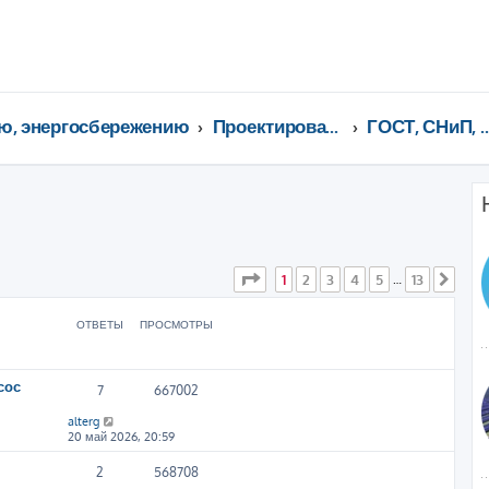
ю, энергосбережению
Проектирование, сервис, тeхнорматив, газоснабжение ...
ГОСТ, СНиП, СанПи
ширенный поиск
Страница
1
из
13
1
2
3
4
5
13
…
След
ОТВЕТЫ
ПРОСМОТРЫ
сос
7
667002
alterg
20 май 2026, 20:59
2
568708