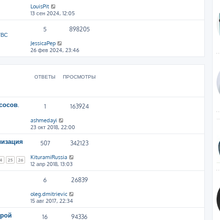
LouisPit
13 сен 2024, 12:05
5
898205
ГВС
JessicaPep
26 фев 2024, 23:46
ОТВЕТЫ
ПРОСМОТРЫ
сосов.
1
163924
ashmedayi
23 окт 2018, 22:00
лизация
507
342123
KituramiRussia
4
25
26
12 апр 2018, 13:03
6
26839
oleg.dmitrievic
15 авг 2017, 22:34
ерой
16
94336