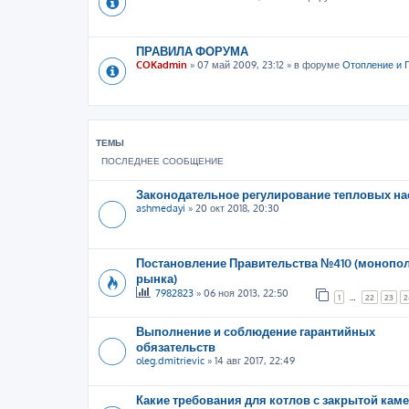
ПРАВИЛА ФОРУМА
COKadmin
»
07 май 2009, 23:12
» в форуме
Отопление и 
ТЕМЫ
ПОСЛЕДНЕЕ СООБЩЕНИЕ
Законодательное регулирование тепловых на
ashmedayi
»
20 окт 2018, 20:30
Постановление Правительства №410 (монопо
рынка)
7982823
»
06 ноя 2013, 22:50
1
…
22
23
2
Выполнение и соблюдение гарантийных
обязательств
oleg.dmitrievic
»
14 авг 2017, 22:49
Какие требования для котлов с закрытой кам