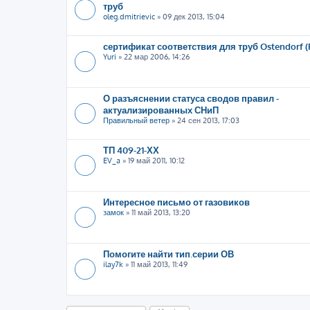
труб
oleg.dmitrievic
»
09 дек 2013, 15:04
сертификат соответствия для труб Ostendorf (
Yuri
»
22 мар 2006, 14:26
О разъяснении статуса сводов правил -
актуализированных СНиП
Правильный ветер
»
24 сен 2013, 17:03
ТП 409-21-ХХ
EV_a
»
19 май 2011, 10:12
Интересное письмо от газовиков
замок
»
11 май 2013, 13:20
Помогите найти тип.серии ОВ
ilay7k
»
11 май 2013, 11:49