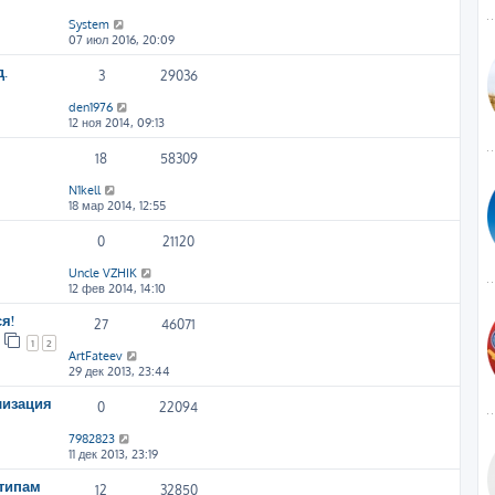
System
07 июл 2016, 20:09
д.
3
29036
den1976
12 ноя 2014, 09:13
18
58309
N1kell
18 мар 2014, 12:55
0
21120
Uncle VZHIK
12 фев 2014, 14:10
я!
27
46071
1
2
ArtFateev
29 дек 2013, 23:44
лизация
0
22094
7982823
11 дек 2013, 23:19
 типам
12
32850