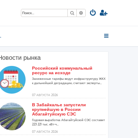
Поиск
Расширенный поиск
Н и т.д.
Новости рынка
Российский коммунальный
ресурс на исходе
.
Заниженные тарифы ведут инфраструктуру ЖКХ
к дальнейшей деградации, считают эксперты...
07 АВГУСТА 2026
В Забайкалье запустили
крупнейшую в России
Абагайтуйскую СЭС
Годовая выработка Абагайтуйской СЭС составит
223 221 тыс. кВт-ч...
07 АВГУСТА 2026