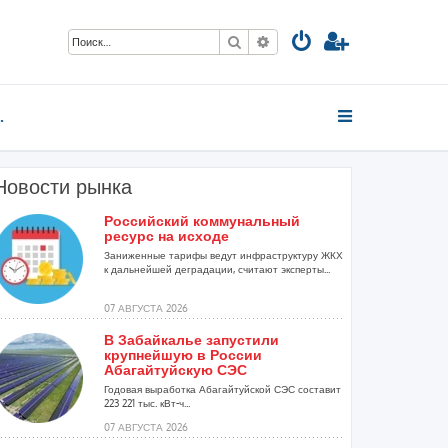
Поиск
Расширенный поиск
Н и т.д.
Новости рынка
Российский коммунальный
ресурс на исходе
.
Заниженные тарифы ведут инфраструктуру ЖКХ
к дальнейшей деградации, считают эксперты...
07 АВГУСТА 2026
В Забайкалье запустили
крупнейшую в России
Абагайтуйскую СЭС
Годовая выработка Абагайтуйской СЭС составит
223 221 тыс. кВт-ч...
07 АВГУСТА 2026