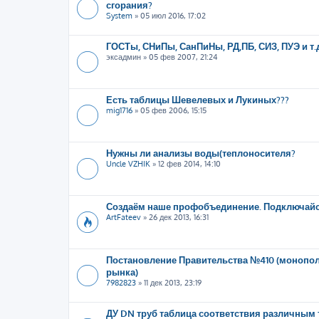
сгорания?
System
»
05 июл 2016, 17:02
ГОСТы, СНиПы, СанПиНы, РД,ПБ, СИЗ, ПУЭ и т.
эксадмин
»
05 фев 2007, 21:24
Есть таблицы Шевелевых и Лукиных???
mig1716
»
05 фев 2006, 15:15
Нужны ли анализы воды(теплоносителя?
Uncle VZHIK
»
12 фев 2014, 14:10
Создаём наше профобъединение. Подключайс
ArtFateev
»
26 дек 2013, 16:31
Постановление Правительства №410 (монопо
рынка)
7982823
»
11 дек 2013, 23:19
ДУ DN труб таблица соответствия различным