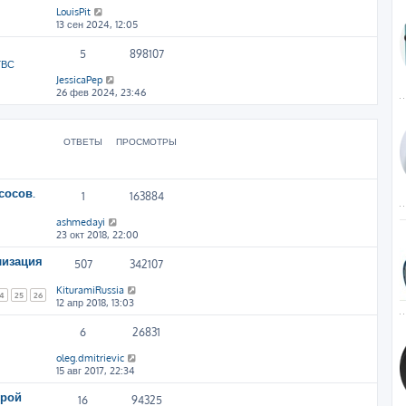
LouisPit
13 сен 2024, 12:05
5
898107
ГВС
JessicaPep
26 фев 2024, 23:46
ОТВЕТЫ
ПРОСМОТРЫ
сосов.
1
163884
ashmedayi
23 окт 2018, 22:00
лизация
507
342107
KituramiRussia
4
25
26
12 апр 2018, 13:03
6
26831
oleg.dmitrievic
15 авг 2017, 22:34
ерой
16
94325