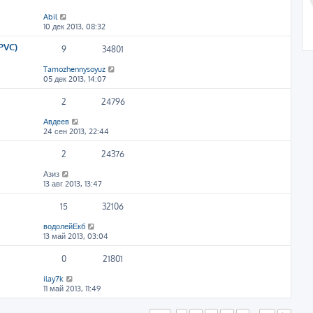
Abil
10 дек 2013, 08:32
PVC)
9
34801
Tamozhennysoyuz
05 дек 2013, 14:07
2
24796
Авдеев
24 сен 2013, 22:44
2
24376
Азиз
13 авг 2013, 13:47
15
32106
водолейЕкб
13 май 2013, 03:04
0
21801
ilay7k
11 май 2013, 11:49