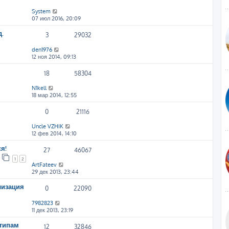
System
07 июл 2016, 20:09
д.
3
29032
den1976
12 ноя 2014, 09:13
18
58304
N1kell
18 мар 2014, 12:55
0
21116
Uncle VZHIK
12 фев 2014, 14:10
я!
27
46067
1
2
ArtFateev
29 дек 2013, 23:44
лизация
0
22090
7982823
11 дек 2013, 23:19
 типам
12
32846