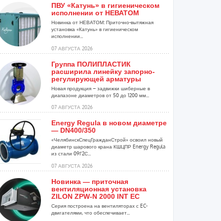
ПВУ «Катунь» в гигиеническом
исполнении от НЕВАТОМ
Новинка от НЕВАТОМ: Приточно-вытяжная
установка «Катунь» в гигиеническом
исполнении...
07 АВГУСТА 2026
Группа ПОЛИПЛАСТИК
расширила линейку запорно-
регулирующей арматуры
Новая продукция – задвижки шиберные в
диапазоне диаметров от 50 до 1200 мм...
07 АВГУСТА 2026
Energy Regula в новом диаметре
— DN400/350
«ЧелябинскСпецГражданСтрой» освоил новый
диаметр шарового крана КШЦПР Energy Regula
из стали 09Г2С...
07 АВГУСТА 2026
Новинка — приточная
вентиляционная установка
ZILON ZPW-N 2000 INT EC
Серия построена на вентиляторах с EC-
двигателями, что обеспечивает...