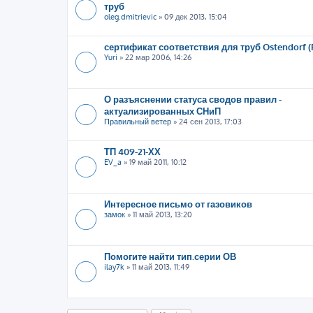
труб
oleg.dmitrievic
»
09 дек 2013, 15:04
сертификат соответствия для труб Ostendorf (
Yuri
»
22 мар 2006, 14:26
О разъяснении статуса сводов правил -
актуализированных СНиП
Правильный ветер
»
24 сен 2013, 17:03
ТП 409-21-ХХ
EV_a
»
19 май 2011, 10:12
Интересное письмо от газовиков
замок
»
11 май 2013, 13:20
Помогите найти тип.серии ОВ
ilay7k
»
11 май 2013, 11:49