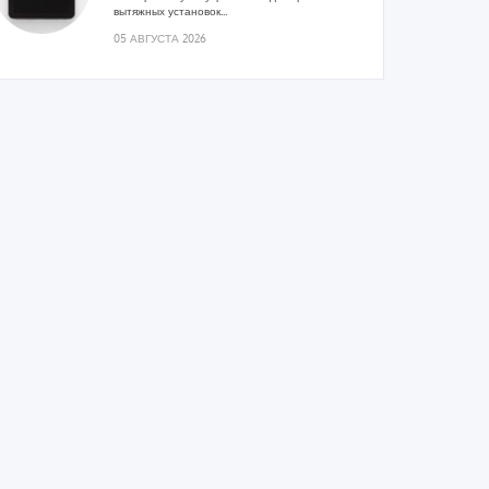
вытяжных установок...
05 АВГУСТА 2026
Гибридный тепловой насос PV/T
с одним общим испарителем
Исследователи предложили конструкцию
двухисточникового теплового насоса прямого
расширения ...
05 АВГУСТА 2026
21-й ежегодный форум
«ЦОД-2026»
Мероприятие пройдет 2-3 сентября в отеле
Radisson Slavyanskaya. Форум посетит более
двух тысяч участников...
05 АВГУСТА 2026
Корпорация «Термекс»
представила передовой опыт
роботизации участникам проекта
«Промтуризм.РФ»
Проект «Крутая Локация» ...
04 АВГУСТА 2026
Китайская Shenling представила
линейку тепловых насосов