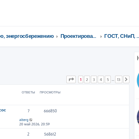
ю, энергосбережению
Проектирование, сервис, тeхнорматив, газоснабжение ...
ГОСТ, СНиП, СанПи
ширенный поиск
Страница
1
из
13
1
2
3
4
5
13
…
След
ОТВЕТЫ
ПРОСМОТРЫ
сос
7
666850
alterg
20 май 2026, 20:59
2
568612