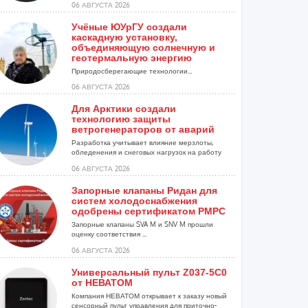
06 АВГУСТА 2026
Учёные ЮУрГУ создали
каскадную установку,
объединяющую солнечную и
геотермальную энергию
Природосберегающие технологии...
06 АВГУСТА 2026
Для Арктики создали
технологию защиты
ветрогенераторов от аварий
Разработка учитывает влияние мерзлоты,
обледенения и снеговых нагрузок на работу
установок...
06 АВГУСТА 2026
Запорные клапаны Ридан для
систем холодоснабжения
одобрены сертификатом РМРС
Запорные клапаны SVA M и SNV M прошли
оценку соответствия ...
06 АВГУСТА 2026
Универсальный пульт Z037-5C0
от НЕВАТОМ
Компания НЕВАТОМ открывает к заказу новый
сенсорный пульт управления для приточно-