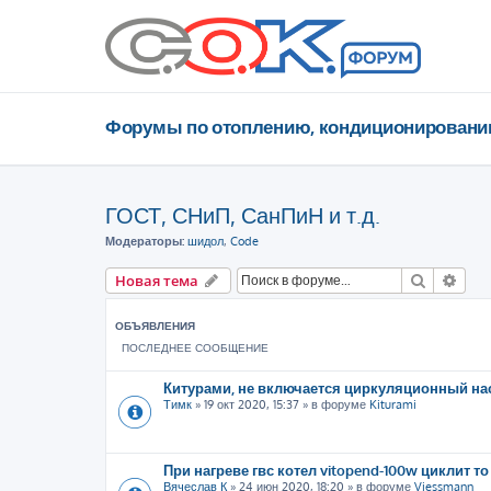
Форумы по отоплению, кондиционировани
ГОСТ, СНиП, СанПиН и т.д.
Модераторы:
шидол
,
Code
Поиск
Рас
Новая тема
ОБЪЯВЛЕНИЯ
ПОСЛЕДНЕЕ СООБЩЕНИЕ
Китурами, не включается циркуляционный на
Тимк
»
19 окт 2020, 15:37
» в форуме
Kiturami
При нагреве гвс котел vitopend-100w циклит то
Вячеслав К
»
24 июн 2020, 18:20
» в форуме
Viessmann