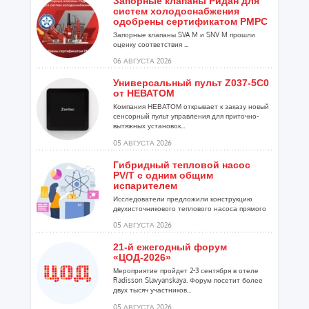
Запорные клапаны Ридан для
систем холодоснабжения
одобрены сертификатом РМРС
Запорные клапаны SVA M и SNV M прошли
оценку соответствия ...
06 АВГУСТА 2026
Универсальный пульт Z037-5C0
от НЕВАТОМ
Компания НЕВАТОМ открывает к заказу новый
сенсорный пульт управления для приточно-
вытяжных установок...
05 АВГУСТА 2026
Гибридный тепловой насос
PV/T с одним общим
испарителем
Исследователи предложили конструкцию
двухисточникового теплового насоса прямого
расширения ...
05 АВГУСТА 2026
21-й ежегодный форум
«ЦОД-2026»
Мероприятие пройдет 2-3 сентября в отеле
Radisson Slavyanskaya. Форум посетит более
двух тысяч участников...
05 АВГУСТА 2026