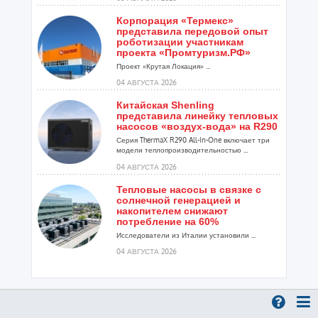
Корпорация «Термекс»
представила передовой опыт
роботизации участникам
проекта «Промтуризм.РФ»
Проект «Крутая Локация» ...
04 АВГУСТА 2026
Китайская Shenling
представила линейку тепловых
насосов «воздух-вода» на R290
Серия ThermaX R290 All-In-One включает три
модели теплопроизводительностью ...
04 АВГУСТА 2026
Тепловые насосы в связке с
солнечной генерацией и
накопителем снижают
потребление на 60%
Исследователи из Италии установили ...
04 АВГУСТА 2026
«РУСКЛИМАТ Fest 2026» в Уфе
собрал свыше 700 профи
климатической отрасли
Организатором выступил торгово-