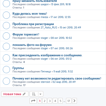
пршу забанить пользователя
Последнее сообщение
шидол
«
13 фев 2011, 18:18
Ответы:
1
Куда делась моя тема?
Последнее сообщение
meola
«
17 окт 2010, 12:55
Проблема при регистрации
Последнее сообщение
27_Nata_RUS
«
15 окт 2010, 20:49
Форум тормозит?
Последнее сообщение
stager
«
08 окт 2010, 10:02
показать фото на форуме.
Последнее сообщение
stager
«
07 окт 2010, 00:26
Как присоеденить изображение к сообщению.
Последнее сообщение
stager
«
06 окт 2010, 05:12
Ответы:
4
Группы
Последнее сообщение
Пятницa
«
11 май 2010, 11:32
Почему нет возможности редактировать свое сообщение?
Последнее сообщение
sterroid
«
02 мар 2010, 20:49
Ответы:
17
Новая тема
Страница
1
из
17
1
2
3
4
5
17
…
След.