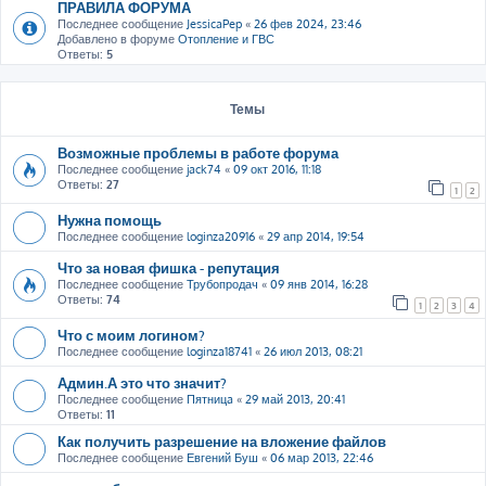
ПРАВИЛА ФОРУМА
Последнее сообщение
JessicaPep
«
26 фев 2024, 23:46
Добавлено в форуме
Отопление и ГВС
Ответы:
5
Темы
Возможные проблемы в работе форума
Последнее сообщение
jack74
«
09 окт 2016, 11:18
Ответы:
27
1
2
Нужна помощь
Последнее сообщение
loginza20916
«
29 апр 2014, 19:54
Что за новая фишка - репутация
Последнее сообщение
Трубопродач
«
09 янв 2014, 16:28
Ответы:
74
1
2
3
4
Что с моим логином?
Последнее сообщение
loginza18741
«
26 июл 2013, 08:21
Админ.А это что значит?
Последнее сообщение
Пятницa
«
29 май 2013, 20:41
Ответы:
11
Как получить разрешение на вложение файлов
Последнее сообщение
Евгений Буш
«
06 мар 2013, 22:46