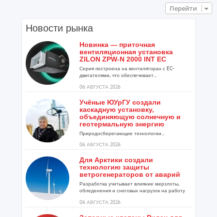
Перейти
Новости рынка
Новинка — приточная
вентиляционная установка
ZILON ZPW-N 2000 INT EC
Серия построена на вентиляторах с EC-
двигателями, что обеспечивает...
06 АВГУСТА 2026
Учёные ЮУрГУ создали
каскадную установку,
объединяющую солнечную и
геотермальную энергию
Природосберегающие технологии...
06 АВГУСТА 2026
Для Арктики создали
технологию защиты
ветрогенераторов от аварий
Разработка учитывает влияние мерзлоты,
обледенения и снеговых нагрузок на работу
установок...
06 АВГУСТА 2026