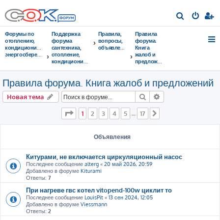
П
о
Форумы по
Поддержка
Правила,
Правила
и
отоплению,
форума
вопросы,
форума.
кондиционированию,
сантехника,
объявления
Книга
с
энергосбережению
отопление,
жалоб и
кондиционирование
предложений
к
Правила форума. Книга жалоб и предложений
Поиск
Расширенный пои
Новая тема
Страница
1
из
17
1
2
3
4
5
17
…
След.
Объявления
Китурами, не включается циркуляционный насос
Последнее сообщение
alterg
«
20 май 2026, 20:59
Добавлено в форуме
Kiturami
Ответы:
7
При нагреве гвс котел vitopend-100w циклит то
Последнее сообщение
LouisPit
«
13 сен 2024, 12:05
Добавлено в форуме
Viessmann
Ответы:
2