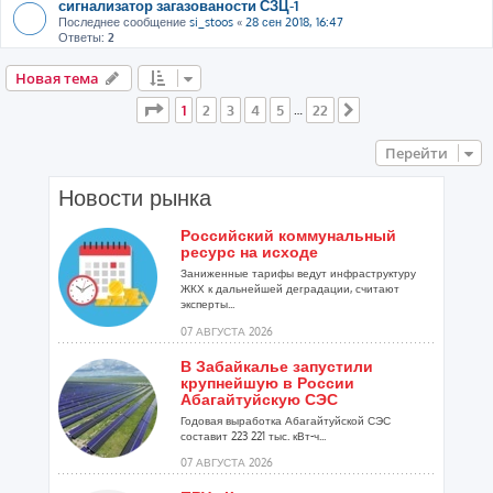
сигнализатор загазованости СЗЦ-1
Последнее сообщение
si_stoos
«
28 сен 2018, 16:47
Ответы:
2
Новая тема
Страница
1
из
22
1
2
3
4
5
22
…
След.
Перейти
Новости рынка
Российский коммунальный
ресурс на исходе
Заниженные тарифы ведут инфраструктуру
ЖКХ к дальнейшей деградации, считают
эксперты...
07 АВГУСТА 2026
В Забайкалье запустили
крупнейшую в России
Абагайтуйскую СЭС
Годовая выработка Абагайтуйской СЭС
составит 223 221 тыс. кВт-ч...
07 АВГУСТА 2026