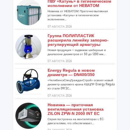
ПВУ «Катунь» в гигиеническом
исполнении от НЕВАТОМ
Новинка от НЕВАТОМ: Приточно-вытяжная
установка «Катунь» в гигиеническом
исполнении...
07 АВГУСТА 2026
Группа ПОЛИПЛАСТИК
расширила линейку запорно-
регулирующей арматуры
Новая продукция – задвижки шиберные в
диапазоне диаметров от 50 до 1200 мм...
07 АВГУСТА 2026
Energy Regula в новом
диаметре — DN400/350
«ЧелябинскСпецГражданСтрой» освоил новый
диаметр шарового крана КШЦПР Energy Regula
из стали 09Г2С...
07 АВГУСТА 2026
Новинка — приточная
вентиляционная установка
ZILON ZPW-N 2000 INT EC
Серия построена на вентиляторах с EC-
двигателями, что обеспечивает...
06 АВГУСТА 2026