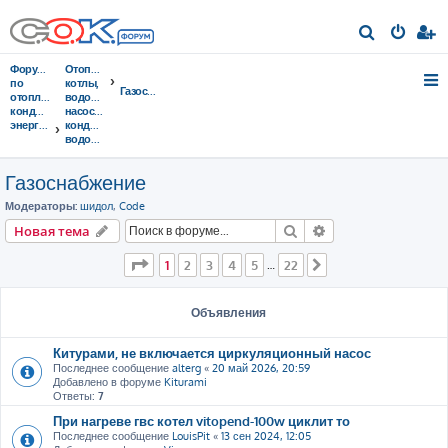
П
о
Форумы
Отопительные
и
по
котлы,
Газоснабжение
отоплению,
водонагреватели,
с
кондиционированию,
насосы,
энергосбережению
кондиционеры,
к
водоочистка...
Газоснабжение
Модераторы:
шидол
,
Code
Поиск
Расширенный пои
Новая тема
Страница
1
из
22
1
2
3
4
5
22
…
След.
Объявления
Китурами, не включается циркуляционный насос
Последнее сообщение
alterg
«
20 май 2026, 20:59
Добавлено в форуме
Kiturami
Ответы:
7
При нагреве гвс котел vitopend-100w циклит то
Последнее сообщение
LouisPit
«
13 сен 2024, 12:05