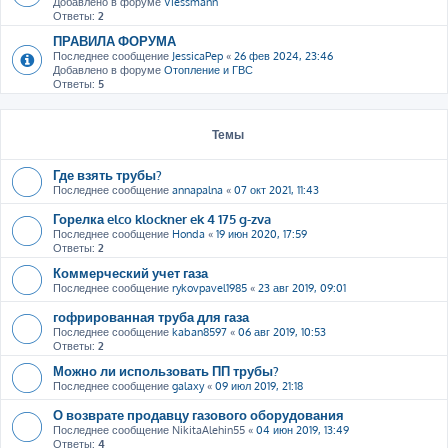
Добавлено в форуме
Viessmann
Ответы:
2
ПРАВИЛА ФОРУМА
Последнее сообщение
JessicaPep
«
26 фев 2024, 23:46
Добавлено в форуме
Отопление и ГВС
Ответы:
5
Темы
Где взять трубы?
Последнее сообщение
annapalna
«
07 окт 2021, 11:43
Горелка elco klockner ek 4 175 g-zva
Последнее сообщение
Honda
«
19 июн 2020, 17:59
Ответы:
2
Коммерческий учет газа
Последнее сообщение
rykovpavel1985
«
23 авг 2019, 09:01
гофрированная труба для газа
Последнее сообщение
kaban8597
«
06 авг 2019, 10:53
Ответы:
2
Можно ли использовать ПП трубы?
Последнее сообщение
galaxy
«
09 июл 2019, 21:18
О возврате продавцу газового оборудования
Последнее сообщение
NikitaAlehin55
«
04 июн 2019, 13:49
Ответы:
4