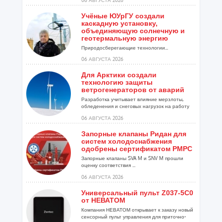
Учёные ЮУрГУ создали
каскадную установку,
объединяющую солнечную и
геотермальную энергию
Природосберегающие технологии...
06 АВГУСТА 2026
Для Арктики создали
технологию защиты
ветрогенераторов от аварий
Разработка учитывает влияние мерзлоты,
обледенения и снеговых нагрузок на работу
установок...
06 АВГУСТА 2026
Запорные клапаны Ридан для
систем холодоснабжения
одобрены сертификатом РМРС
Запорные клапаны SVA M и SNV M прошли
оценку соответствия ...
06 АВГУСТА 2026
Универсальный пульт Z037-5C0
от НЕВАТОМ
Компания НЕВАТОМ открывает к заказу новый
сенсорный пульт управления для приточно-