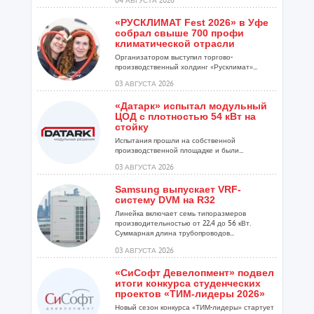
«РУСКЛИМАТ Fest 2026» в Уфе
собрал свыше 700 профи
климатической отрасли
Организатором выступил торгово-
производственный холдинг «Русклимат»...
03 АВГУСТА 2026
«Датарк» испытал модульный
ЦОД с плотностью 54 кВт на
стойку
Испытания прошли на собственной
производственной площадке и были...
03 АВГУСТА 2026
Samsung выпускает VRF-
систему DVM на R32
Линейка включает семь типоразмеров
производительностью от 22,4 до 56 кВт.
Суммарная длина трубопроводов...
03 АВГУСТА 2026
«СиСофт Девелопмент» подвел
итоги конкурса студенческих
проектов «ТИМ-лидеры 2026»
Новый сезон конкурса «ТИМ-лидеры» стартует