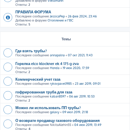
Добавлено в форуме
Viessmann
Ответы:
2
ПРАВИЛА ФОРУМА
Последнее сообщение
JessicaPep
«
26 фев 2024, 23:46
Добавлено в форуме
Отопление и ГВС
Ответы:
5
Темы
Где взять трубы?
Последнее сообщение
annapalna
«
07 окт 2021, 11:43
Горелка elco klockner ek 4 175 g-zva
Последнее сообщение
Honda
«
19 июн 2020, 17:59
Ответы:
2
Коммерческий учет газа
Последнее сообщение
rykovpavel1985
«
23 авг 2019, 09:01
гофрированная труба для газа
Последнее сообщение
kaban8597
«
06 авг 2019, 10:53
Ответы:
2
Можно ли использовать ПП трубы?
Последнее сообщение
galaxy
«
09 июл 2019, 21:18
О возврате продавцу газового оборудования
Последнее сообщение
NikitaAlehin55
«
04 июн 2019, 13:49
Ответы:
4