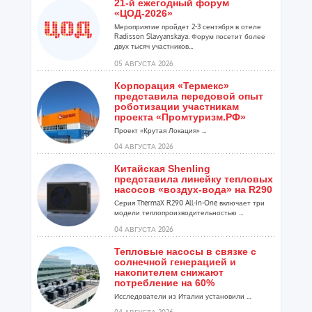
21-й ежегодный форум
«ЦОД-2026»
Мероприятие пройдет 2-3 сентября в отеле
Radisson Slavyanskaya. Форум посетит более
двух тысяч участников...
05 АВГУСТА 2026
Корпорация «Термекс»
представила передовой опыт
роботизации участникам
проекта «Промтуризм.РФ»
Проект «Крутая Локация» ...
04 АВГУСТА 2026
Китайская Shenling
представила линейку тепловых
насосов «воздух-вода» на R290
Серия ThermaX R290 All-In-One включает три
модели теплопроизводительностью ...
04 АВГУСТА 2026
Тепловые насосы в связке с
солнечной генерацией и
накопителем снижают
потребление на 60%
Исследователи из Италии установили ...
04 АВГУСТА 2026