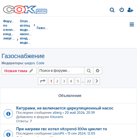
П
о
Форумы
Отопительные
и
по
котлы,
Газоснабжение
отоплению,
водонагреватели,
с
кондиционированию,
насосы,
энергосбережению
кондиционеры,
к
водоочистка...
Газоснабжение
Модераторы:
шидол
,
Code
Поиск
Расширенный пои
Новая тема
Страница
1
из
22
1
2
3
4
5
22
…
След.
Объявления
Китурами, не включается циркуляционный насос
Последнее сообщение
alterg
«
20 май 2026, 20:59
Добавлено в форуме
Kiturami
Ответы:
7
При нагреве гвс котел vitopend-100w циклит то
Последнее сообщение
LouisPit
«
13 сен 2024, 12:05