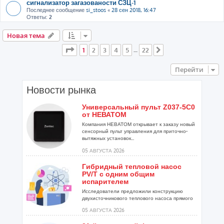
сигнализатор загазованости СЗЦ-1
Последнее сообщение
si_stoos
«
28 сен 2018, 16:47
Ответы:
2
Новая тема
Страница
1
из
22
1
2
3
4
5
22
…
След.
Перейти
Новости рынка
Универсальный пульт Z037-5C0
от НЕВАТОМ
Компания НЕВАТОМ открывает к заказу новый
сенсорный пульт управления для приточно-
вытяжных установок...
05 АВГУСТА 2026
Гибридный тепловой насос
PV/T с одним общим
испарителем
Исследователи предложили конструкцию
двухисточникового теплового насоса прямого
расширения ...
05 АВГУСТА 2026