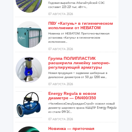
Годовая выработка Абагайтуйской СЭС
составит 223 221 тыс. кВт-ч...
07 АВГУСТА 2026
ПВУ «Катунь» в гигиеническом
исполнении от НЕВАТОМ
Новинка от НЕВАТОМ: Приточно-вытяжная
установка «Катунь» в гигиеническом
исполнении...
07 АВГУСТА 2026
Группа ПОЛИПЛАСТИК
расширила линейку запорно-
регулирующей арматуры
Новая продукция – задвижки шиберные в
диапазоне диаметров от 50 до 1200 мм...
07 АВГУСТА 2026
Energy Regula в новом
диаметре — DN400/350
«ЧелябинскСпецГражданСтрой» освоил новый
диаметр шарового крана КШЦПР Energy Regula
из стали 09Г2С...
07 АВГУСТА 2026
Новинка — приточная