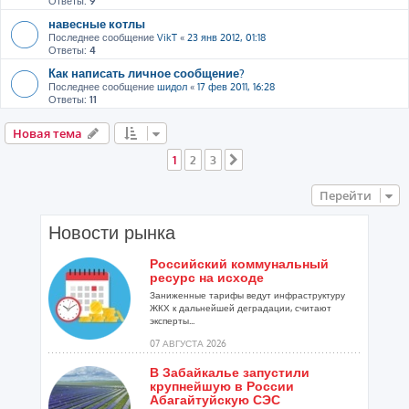
Ответы:
9
навесные котлы
Последнее сообщение
VikT
«
23 янв 2012, 01:18
Ответы:
4
Как написать личное сообщение?
Последнее сообщение
шидол
«
17 фев 2011, 16:28
Ответы:
11
Новая тема
1
2
3
След.
Перейти
Новости рынка
Российский коммунальный
ресурс на исходе
Заниженные тарифы ведут инфраструктуру
ЖКХ к дальнейшей деградации, считают
эксперты...
07 АВГУСТА 2026
В Забайкалье запустили
крупнейшую в России
Абагайтуйскую СЭС