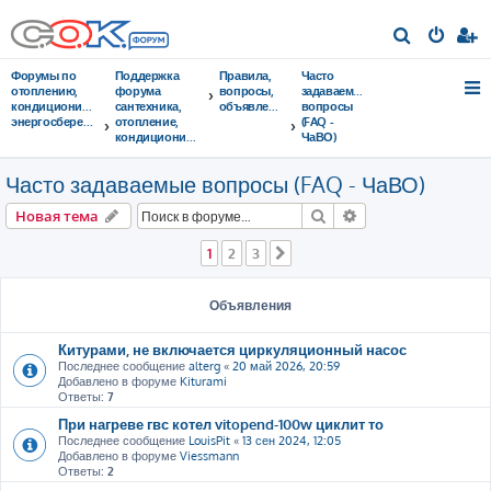
П
о
Форумы по
Поддержка
Правила,
Часто
и
отоплению,
форума
вопросы,
задаваемые
кондиционированию,
сантехника,
объявления
вопросы
с
энергосбережению
отопление,
(FAQ -
кондиционирование
ЧаВО)
к
Часто задаваемые вопросы (FAQ - ЧаВО)
Поиск
Расширенный пои
Новая тема
1
2
3
След.
Объявления
Китурами, не включается циркуляционный насос
Последнее сообщение
alterg
«
20 май 2026, 20:59
Добавлено в форуме
Kiturami
Ответы:
7
При нагреве гвс котел vitopend-100w циклит то
Последнее сообщение
LouisPit
«
13 сен 2024, 12:05
Добавлено в форуме
Viessmann
Ответы:
2