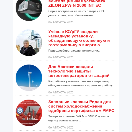
вентиляционная установка
ZILON ZPW-N 2000 INT EC
Серия построена на вентиляторах с EC-
двигателями, что обеспечивает...
06 АВГУСТА 2026
Учёные ЮУрГУ создали
каскадную установку,
объединяющую солнечную и
геотермальную энергию
Природосберегающие технологии...
06 АВГУСТА 2026
Для Арктики создали
технологию защиты
ветрогенераторов от аварий
Разработка учитывает влияние мерзлоты,
обледенения и снеговых нагрузок на работу
установок...
06 АВГУСТА 2026
Запорные клапаны Ридан для
систем холодоснабжения
одобрены сертификатом РМРС
Запорные клапаны SVA M и SNV M прошли
оценку соответствия ...
06 АВГУСТА 2026