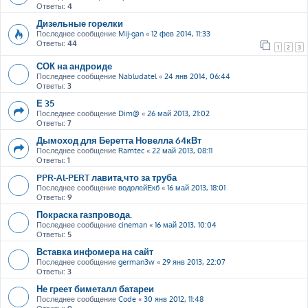
Ответы:
4
Дизельные горелки
Последнее сообщение
Mij-gan
«
12 фев 2014, 11:33
Ответы:
44
1
2
3
СОК на андроиде
Последнее сообщение
Nabludatel
«
24 янв 2014, 06:44
Ответы:
3
Е 35
Последнее сообщение
Dim@
«
26 май 2013, 21:02
Ответы:
7
Дымоход для Беретта Новелла 64кВт
Последнее сообщение
Ramtec
«
22 май 2013, 08:11
Ответы:
1
PPR-Al-PERT лавита,что за труба
Последнее сообщение
водолейЕкб
«
16 май 2013, 18:01
Ответы:
9
Покраска газпровода.
Последнее сообщение
cineman
«
16 май 2013, 10:04
Ответы:
5
Вставка инфомера на сайт
Последнее сообщение
german3w
«
29 янв 2013, 22:07
Ответы:
3
Не греет биметалл батареи
Последнее сообщение
Code
«
30 янв 2012, 11:48