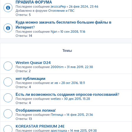
ПРАВИЛА ФОРУМА
Последнее сообщение
JessicaPep
«
26 фев 2024, 23:46
Добавлено в форуме
Отопление и ГВС
Ответы:
5
Куда можно закачать бесплатно большие файлы в
Интернет?
Последнее сообщение
Njan
«
10 сен 2008, 11:16
Ответы:
14
Темы
Westen Quasar D24
Последнее сообщение
2000tim
«
31 янв 2019, 22:38
Ответы:
2
нет публикации
Последнее сообщение
иг ив
«
28 окт 2016, 18:11
Ответы:
4
Есть ли возможность создания опросов-голосований?
Последнее сообщение
wetleo
«
30 дек 2015, 15:28
Ответы:
4
Отображение логина!
Последнее сообщение
Пятницa
«
14 фев 2015, 21:36
Ответы:
13
KOREASTAR PREMIUM 24E
Последнее сообщение
аристошка
«
14 янв 2015, 09:38