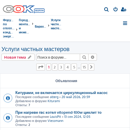
П
о
Форумы
Городок
Услуги
и
по
монтажников
частных
Барахолка
отоплению,
и
мастеров
с
кондиционированию,
инженеров
энергосбережению
к
Услуги частных мастеров
Поиск
Расширенный пои
Новая тема
Страница
1
из
15
1
2
3
4
5
15
…
След.
Объявления
Китурами, не включается циркуляционный насос
Последнее сообщение
alterg
«
20 май 2026, 20:59
Добавлено в форуме
Kiturami
Ответы:
7
При нагреве гвс котел vitopend-100w циклит то
Последнее сообщение
LouisPit
«
13 сен 2024, 12:05
Добавлено в форуме
Viessmann
Ответы:
2