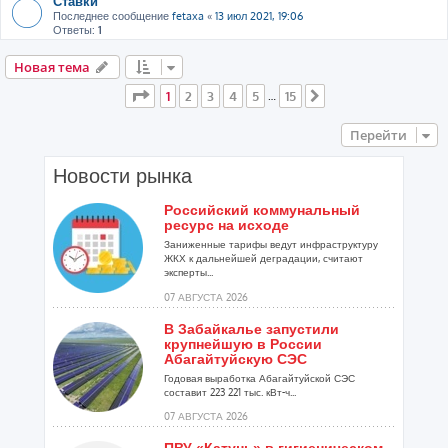
Ставки
Последнее сообщение
fetaxa
«
13 июл 2021, 19:06
Ответы:
1
Новая тема
Страница
1
из
15
1
2
3
4
5
15
…
След.
Перейти
Новости рынка
Российский коммунальный
ресурс на исходе
Заниженные тарифы ведут инфраструктуру
ЖКХ к дальнейшей деградации, считают
эксперты...
07 АВГУСТА 2026
В Забайкалье запустили
крупнейшую в России
Абагайтуйскую СЭС
Годовая выработка Абагайтуйской СЭС
составит 223 221 тыс. кВт-ч...
07 АВГУСТА 2026