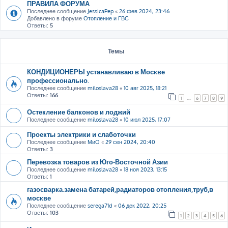
ПРАВИЛА ФОРУМА
Последнее сообщение
JessicaPep
«
26 фев 2024, 23:46
Добавлено в форуме
Отопление и ГВС
Ответы:
5
Темы
КОНДИЦИОНЕРЫ устанавливаю в Москве
профессионально.
Последнее сообщение
miloslava28
«
10 авг 2025, 18:21
Ответы:
166
1
…
6
7
8
9
Остекление балконов и лоджий
Последнее сообщение
miloslava28
«
10 июл 2025, 17:07
Проекты электрики и слаботочки
Последнее сообщение
МиО
«
29 сен 2024, 20:40
Ответы:
3
Перевозка товаров из Юго-Восточной Азии
Последнее сообщение
miloslava28
«
18 ноя 2023, 13:15
Ответы:
1
газосварка.замена батарей,радиаторов отопления,труб,в
москве
Последнее сообщение
serega71d
«
06 дек 2022, 20:25
Ответы:
103
1
2
3
4
5
6