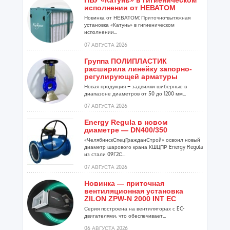
ПВУ «Катунь» в гигиеническом
исполнении от НЕВАТОМ
Новинка от НЕВАТОМ: Приточно-вытяжная
установка «Катунь» в гигиеническом
исполнении...
07 АВГУСТА 2026
Группа ПОЛИПЛАСТИК
расширила линейку запорно-
регулирующей арматуры
Новая продукция – задвижки шиберные в
диапазоне диаметров от 50 до 1200 мм...
07 АВГУСТА 2026
Energy Regula в новом
диаметре — DN400/350
«ЧелябинскСпецГражданСтрой» освоил новый
диаметр шарового крана КШЦПР Energy Regula
из стали 09Г2С...
07 АВГУСТА 2026
Новинка — приточная
вентиляционная установка
ZILON ZPW-N 2000 INT EC
Серия построена на вентиляторах с EC-
двигателями, что обеспечивает...
06 АВГУСТА 2026