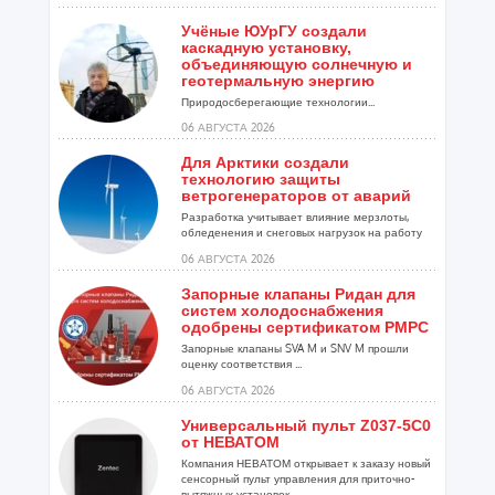
Учёные ЮУрГУ создали
каскадную установку,
объединяющую солнечную и
геотермальную энергию
Природосберегающие технологии...
06 АВГУСТА 2026
Для Арктики создали
технологию защиты
ветрогенераторов от аварий
Разработка учитывает влияние мерзлоты,
обледенения и снеговых нагрузок на работу
установок...
06 АВГУСТА 2026
Запорные клапаны Ридан для
систем холодоснабжения
одобрены сертификатом РМРС
Запорные клапаны SVA M и SNV M прошли
оценку соответствия ...
06 АВГУСТА 2026
Универсальный пульт Z037-5C0
от НЕВАТОМ
Компания НЕВАТОМ открывает к заказу новый
сенсорный пульт управления для приточно-
вытяжных установок...