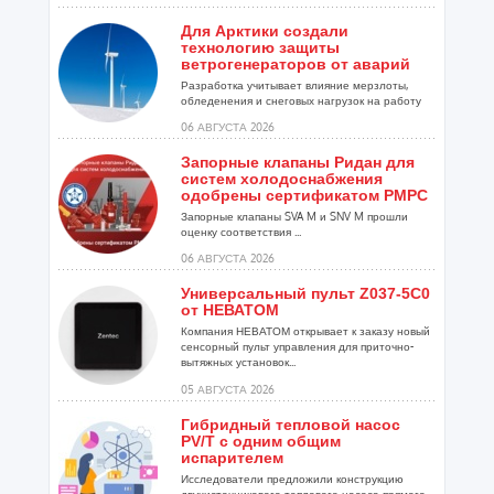
Для Арктики создали
технологию защиты
ветрогенераторов от аварий
Разработка учитывает влияние мерзлоты,
обледенения и снеговых нагрузок на работу
установок...
06 АВГУСТА 2026
Запорные клапаны Ридан для
систем холодоснабжения
одобрены сертификатом РМРС
Запорные клапаны SVA M и SNV M прошли
оценку соответствия ...
06 АВГУСТА 2026
Универсальный пульт Z037-5C0
от НЕВАТОМ
Компания НЕВАТОМ открывает к заказу новый
сенсорный пульт управления для приточно-
вытяжных установок...
05 АВГУСТА 2026
Гибридный тепловой насос
PV/T с одним общим
испарителем
Исследователи предложили конструкцию
двухисточникового теплового насоса прямого