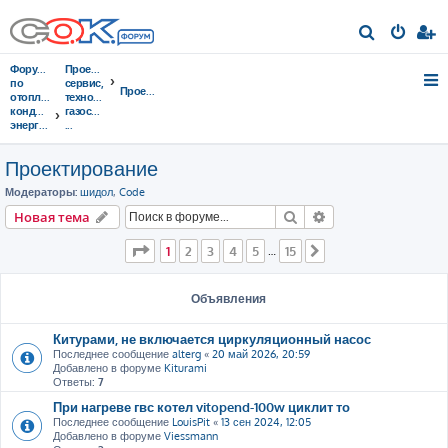
П
о
Форумы
Проектирование,
и
по
сервис,
Проектирование
отоплению,
тeхнорматив,
с
кондиционированию,
газоснабжение
энергосбережению
...
к
Проектирование
Модераторы:
шидол
,
Code
Поиск
Расширенный пои
Новая тема
Страница
1
из
15
1
2
3
4
5
15
…
След.
Объявления
Китурами, не включается циркуляционный насос
Последнее сообщение
alterg
«
20 май 2026, 20:59
Добавлено в форуме
Kiturami
Ответы:
7
При нагреве гвс котел vitopend-100w циклит то
Последнее сообщение
LouisPit
«
13 сен 2024, 12:05
Добавлено в форуме
Viessmann