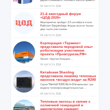
расширения ...
05 АВГУСТА 2026
21-й ежегодный форум
«ЦОД-2026»
Мероприятие пройдет 2-3 сентября в отеле
Radisson Slavyanskaya. Форум посетит более
двух тысяч участников...
05 АВГУСТА 2026
Корпорация «Термекс»
представила передовой опыт
роботизации участникам
проекта «Промтуризм.РФ»
Проект «Крутая Локация» ...
04 АВГУСТА 2026
Китайская Shenling
представила линейку тепловых
насосов «воздух-вода» на R290
Серия ThermaX R290 All-In-One включает три
модели теплопроизводительностью ...
04 АВГУСТА 2026
Тепловые насосы в связке с
солнечной генерацией и
накопителем снижают