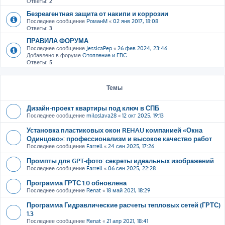
Ответы:
2
Безреагентная защита от накипи и коррозии
Последнее сообщение
РоманМ
«
02 янв 2017, 18:08
Ответы:
3
ПРАВИЛА ФОРУМА
Последнее сообщение
JessicaPep
«
26 фев 2024, 23:46
Добавлено в форуме
Отопление и ГВС
Ответы:
5
Темы
Дизайн-проект квартиры под ключ в СПБ
Последнее сообщение
miloslava28
«
12 окт 2025, 19:13
Установка пластиковых окон REHAU компанией «Окна
Одинцово»: профессионализм и высокое качество работ
Последнее сообщение
Farrell
«
24 сен 2025, 17:26
Промпты для GPT-фото: секреты идеальных изображений
Последнее сообщение
Farrell
«
06 сен 2025, 22:28
Программа ГРТС 1.0 обновлена
Последнее сообщение
Renat
«
18 май 2021, 18:29
Программа Гидравлические расчеты тепловых сетей (ГРТС)
1.3
Последнее сообщение
Renat
«
21 апр 2021, 18:41