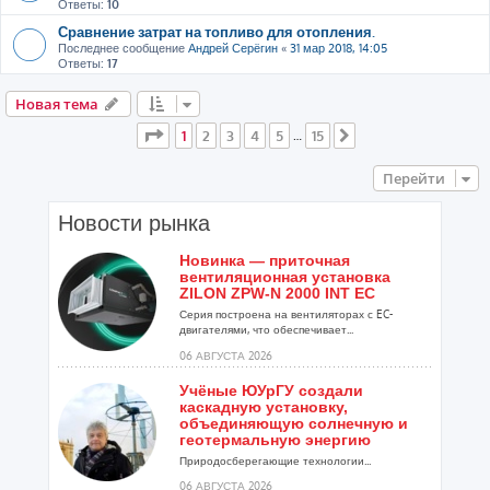
Ответы:
10
Сравнение затрат на топливо для отопления.
Последнее сообщение
Андрей Серёгин
«
31 мар 2018, 14:05
Ответы:
17
Новая тема
Страница
1
из
15
1
2
3
4
5
15
…
След.
Перейти
Новости рынка
Новинка — приточная
вентиляционная установка
ZILON ZPW-N 2000 INT EC
Серия построена на вентиляторах с EC-
двигателями, что обеспечивает...
06 АВГУСТА 2026
Учёные ЮУрГУ создали
каскадную установку,
объединяющую солнечную и
геотермальную энергию
Природосберегающие технологии...
06 АВГУСТА 2026