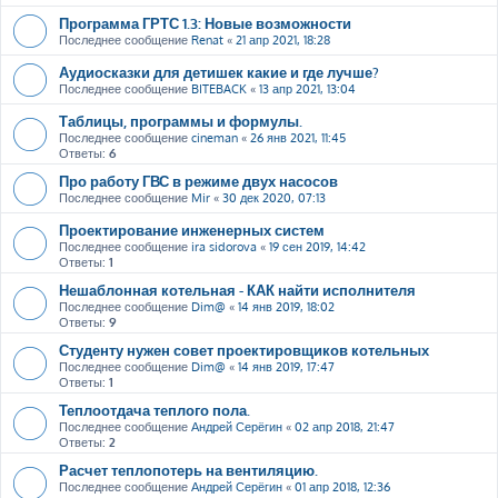
Программа ГРТС 1.3: Новые возможности
Последнее сообщение
Renat
«
21 апр 2021, 18:28
Аудиосказки для детишек какие и где лучше?
Последнее сообщение
BITEBACK
«
13 апр 2021, 13:04
Таблицы, программы и формулы.
Последнее сообщение
cineman
«
26 янв 2021, 11:45
Ответы:
6
Про работу ГВС в режиме двух насосов
Последнее сообщение
Mir
«
30 дек 2020, 07:13
Проектирование инженерных систем
Последнее сообщение
ira sidorova
«
19 сен 2019, 14:42
Ответы:
1
Нешаблонная котельная - КАК найти исполнителя
Последнее сообщение
Dim@
«
14 янв 2019, 18:02
Ответы:
9
Студенту нужен совет проектировщиков котельных
Последнее сообщение
Dim@
«
14 янв 2019, 17:47
Ответы:
1
Теплоотдача теплого пола.
Последнее сообщение
Андрей Серёгин
«
02 апр 2018, 21:47
Ответы:
2
Расчет теплопотерь на вентиляцию.
Последнее сообщение
Андрей Серёгин
«
01 апр 2018, 12:36