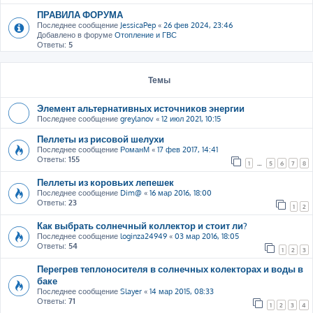
ПРАВИЛА ФОРУМА
Последнее сообщение
JessicaPep
«
26 фев 2024, 23:46
Добавлено в форуме
Отопление и ГВС
Ответы:
5
Темы
Элемент альтернативных источников энергии
Последнее сообщение
greylanov
«
12 июл 2021, 10:15
Пеллеты из рисовой шелухи
Последнее сообщение
РоманМ
«
17 фев 2017, 14:41
Ответы:
155
1
…
5
6
7
8
Пеллеты из коровьих лепешек
Последнее сообщение
Dim@
«
16 мар 2016, 18:00
Ответы:
23
1
2
Как выбрать солнечный коллектор и стоит ли?
Последнее сообщение
loginza24949
«
03 мар 2016, 18:05
Ответы:
54
1
2
3
Перегрев теплоносителя в солнечных колекторах и воды в
баке
Последнее сообщение
Slayer
«
14 мар 2015, 08:33
Ответы:
71
1
2
3
4