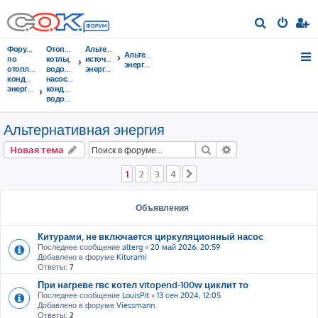
П
о
Форумы
Отопительные
Альтернативные
Альтернативная
и
по
котлы,
источники
энергия
отоплению,
водонагреватели,
энергии
с
кондиционированию,
насосы,
энергосбережению
кондиционеры,
к
водоочистка...
Альтернативная энергия
Поиск
Расширенный пои
Новая тема
1
2
3
4
След.
Объявления
Китурами, не включается циркуляционный насос
Последнее сообщение
alterg
«
20 май 2026, 20:59
Добавлено в форуме
Kiturami
Ответы:
7
При нагреве гвс котел vitopend-100w циклит то
Последнее сообщение
LouisPit
«
13 сен 2024, 12:05
Добавлено в форуме
Viessmann
Ответы:
2