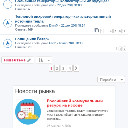
Солнечные генераторы, коллекторы и их будущее?
Последнее сообщение
yao
«
29 дек 2011, 10:03
Ответы:
6
Тепловой вихревой генератор - как альтернативный
источник тепла.
Последнее сообщение
Dim@
«
22 дек 2011, 18:34
Ответы:
169
1
…
6
7
8
9
Cолнце или Ветер?
Последнее сообщение
Leo2
«
19 апр 2011, 20:13
Ответы:
23
1
2
Новая тема
1
2
3
4
След.
Перейти
Новости рынка
Российский коммунальный
ресурс на исходе
Заниженные тарифы ведут инфраструктуру
ЖКХ к дальнейшей деградации, считают
эксперты...
07 АВГУСТА 2026