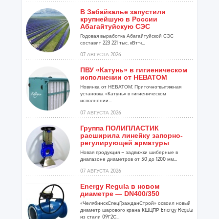
В Забайкалье запустили
крупнейшую в России
Абагайтуйскую СЭС
Годовая выработка Абагайтуйской СЭС
составит 223 221 тыс. кВт-ч...
07 АВГУСТА 2026
ПВУ «Катунь» в гигиеническом
исполнении от НЕВАТОМ
Новинка от НЕВАТОМ: Приточно-вытяжная
установка «Катунь» в гигиеническом
исполнении...
07 АВГУСТА 2026
Группа ПОЛИПЛАСТИК
расширила линейку запорно-
регулирующей арматуры
Новая продукция – задвижки шиберные в
диапазоне диаметров от 50 до 1200 мм...
07 АВГУСТА 2026
Energy Regula в новом
диаметре — DN400/350
«ЧелябинскСпецГражданСтрой» освоил новый
диаметр шарового крана КШЦПР Energy Regula
из стали 09Г2С...