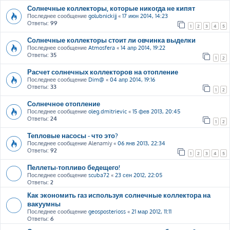
Солнечные коллекторы, которые никогда не кипят
Последнее сообщение
golubnickijj
«
17 июн 2014, 14:23
Ответы:
99
1
2
3
4
5
Солнечные коллекторы стоит ли овчинка выделки
Последнее сообщение
Atmosfera
«
14 апр 2014, 19:22
Ответы:
35
1
2
Расчет солнечных коллекторов на отопление
Последнее сообщение
Dim@
«
04 апр 2014, 19:16
Ответы:
33
1
2
Солнечное отопление
Последнее сообщение
oleg.dmitrievic
«
15 фев 2013, 20:45
Ответы:
24
1
2
Тепловые насосы - что это?
Последнее сообщение
Alenamiy
«
06 янв 2013, 22:34
Ответы:
92
1
2
3
4
5
Пеллеты-топливо бедещего!
Последнее сообщение
scuba72
«
23 сен 2012, 22:05
Ответы:
2
Как экономить газ используя солнечные коллектора на
вакуумны
Последнее сообщение
geosposterioss
«
21 мар 2012, 11:11
Ответы:
6