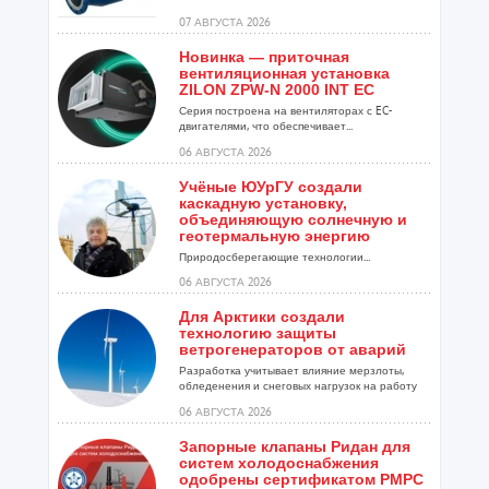
07 АВГУСТА 2026
Новинка — приточная
вентиляционная установка
ZILON ZPW-N 2000 INT EC
Серия построена на вентиляторах с EC-
двигателями, что обеспечивает...
06 АВГУСТА 2026
Учёные ЮУрГУ создали
каскадную установку,
объединяющую солнечную и
геотермальную энергию
Природосберегающие технологии...
06 АВГУСТА 2026
Для Арктики создали
технологию защиты
ветрогенераторов от аварий
Разработка учитывает влияние мерзлоты,
обледенения и снеговых нагрузок на работу
установок...
06 АВГУСТА 2026
Запорные клапаны Ридан для
систем холодоснабжения
одобрены сертификатом РМРС