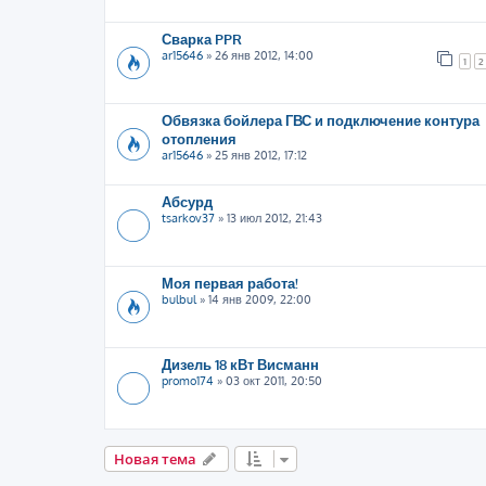
Сварка PPR
ar15646
»
26 янв 2012, 14:00
1
2
Обвязка бойлера ГВС и подключение контура
отопления
ar15646
»
25 янв 2012, 17:12
Абсурд
tsarkov37
»
13 июл 2012, 21:43
Моя первая работа!
bulbul
»
14 янв 2009, 22:00
Дизель 18 кВт Висманн
promo174
»
03 окт 2011, 20:50
Новая тема