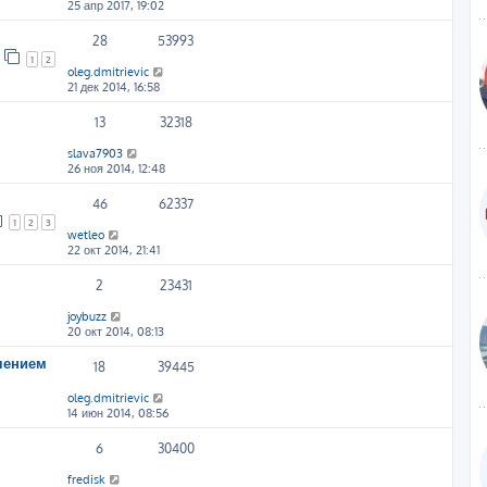
25 апр 2017, 19:02
28
53993
1
2
oleg.dmitrievic
21 дек 2014, 16:58
13
32318
slava7903
26 ноя 2014, 12:48
46
62337
1
2
3
wetleo
22 окт 2014, 21:41
2
23431
joybuzz
20 окт 2014, 08:13
чением
18
39445
oleg.dmitrievic
14 июн 2014, 08:56
6
30400
fredisk