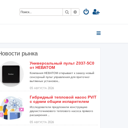
Поиск
Расширенный поиск
Новости рынка
Универсальный пульт Z037-5C0
.
от НЕВАТОМ
Компания НЕВАТОМ открывает к заказу новый
сенсорный пульт управления для приточно-
вытяжных установок...
05 АВГУСТА 2026
Гибридный тепловой насос PV/T
с одним общим испарителем
Исследователи предложили конструкцию
двухисточникового теплового насоса прямого
расширения ...
05 АВГУСТА 2026