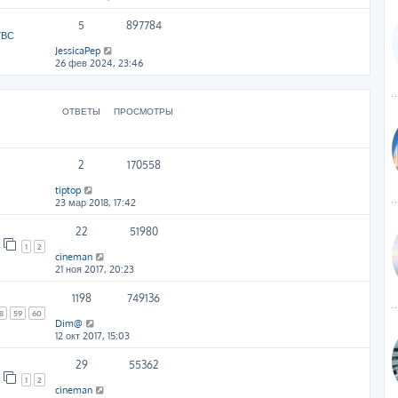
5
897784
ГВС
JessicaPep
26 фев 2024, 23:46
ОТВЕТЫ
ПРОСМОТРЫ
2
170558
tiptop
23 мар 2018, 17:42
22
51980
1
2
cineman
21 ноя 2017, 20:23
1198
749136
8
59
60
Dim@
12 окт 2017, 15:03
29
55362
1
2
cineman