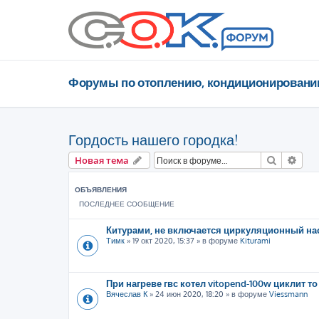
Форумы по отоплению, кондиционировани
Гордость нашего городка!
Поиск
Рас
Новая тема
ОБЪЯВЛЕНИЯ
ПОСЛЕДНЕЕ СООБЩЕНИЕ
Китурами, не включается циркуляционный на
Тимк
»
19 окт 2020, 15:37
» в форуме
Kiturami
При нагреве гвс котел vitopend-100w циклит то
Вячеслав К
»
24 июн 2020, 18:20
» в форуме
Viessmann