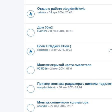
Отзыв о работе oleg.dmitrievic
зайцев
»
04 дек 2014, 23:48
Дом 50м2
GAPON
»
10 фев 2014, 00:13
Всем СЛадких СНов )
cineman
»
13 окт 2014, 21:03
Монтаж скрытой части смесителя
9031066
»
21 июл 2014, 01:16
Пример монтажа радиатора с нижним подклю
oleg.dmitrievic
»
30 янв 2013, 23:24
Монтаж солнечного коллектора
aaandre
»
27 мар 2012, 17:37