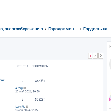
ю, энергосбережению
Городок монтажников и инженеров
Гордость нашего городка!
ширенный поиск
1
2
След
ОТВЕТЫ
ПРОСМОТРЫ
сос
7
666335
alterg
20 май 2026, 20:59
2
568294
LouisPit
13 сен 2024, 12:05