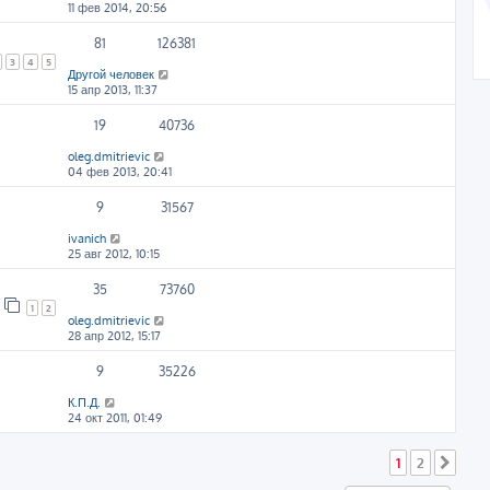
11 фев 2014, 20:56
81
126381
3
4
5
Другой человек
15 апр 2013, 11:37
19
40736
oleg.dmitrievic
04 фев 2013, 20:41
9
31567
ivanich
25 авг 2012, 10:15
35
73760
1
2
oleg.dmitrievic
28 апр 2012, 15:17
9
35226
К.П.Д.
24 окт 2011, 01:49
1
2
След