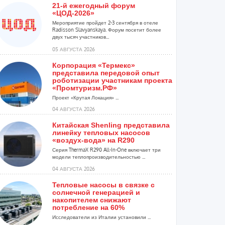
21-й ежегодный форум
«ЦОД-2026»
Мероприятие пройдет 2-3 сентября в отеле
Radisson Slavyanskaya. Форум посетит более
двух тысяч участников...
05 АВГУСТА 2026
Корпорация «Термекс»
представила передовой опыт
роботизации участникам проекта
«Промтуризм.РФ»
Проект «Крутая Локация» ...
04 АВГУСТА 2026
Китайская Shenling представила
линейку тепловых насосов
«воздух-вода» на R290
Серия ThermaX R290 All-In-One включает три
модели теплопроизводительностью ...
04 АВГУСТА 2026
Тепловые насосы в связке с
солнечной генерацией и
накопителем снижают
потребление на 60%
Исследователи из Италии установили ...