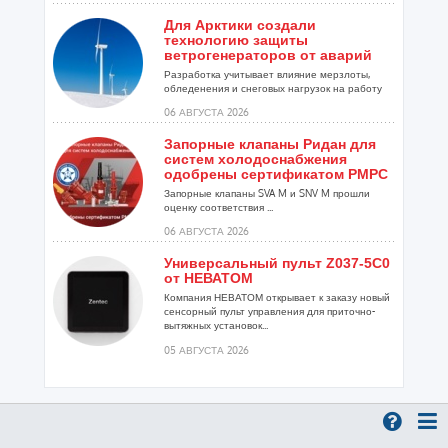
Для Арктики создали
технологию защиты
ветрогенераторов от аварий
Разработка учитывает влияние мерзлоты,
обледенения и снеговых нагрузок на работу
установок...
06 АВГУСТА 2026
Запорные клапаны Ридан для
систем холодоснабжения
одобрены сертификатом РМРС
Запорные клапаны SVA M и SNV M прошли
оценку соответствия ...
06 АВГУСТА 2026
Универсальный пульт Z037-5C0
от НЕВАТОМ
Компания НЕВАТОМ открывает к заказу новый
сенсорный пульт управления для приточно-
вытяжных установок...
05 АВГУСТА 2026
Гибридный тепловой насос
PV/T с одним общим
испарителем
Исследователи предложили конструкцию
двухисточникового теплового насоса прямого