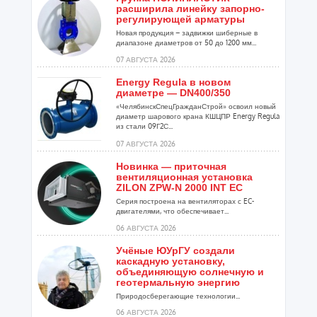
расширила линейку запорно-
регулирующей арматуры
Новая продукция – задвижки шиберные в
диапазоне диаметров от 50 до 1200 мм...
07 АВГУСТА 2026
Energy Regula в новом
диаметре — DN400/350
«ЧелябинскСпецГражданСтрой» освоил новый
диаметр шарового крана КШЦПР Energy Regula
из стали 09Г2С...
07 АВГУСТА 2026
Новинка — приточная
вентиляционная установка
ZILON ZPW-N 2000 INT EC
Серия построена на вентиляторах с EC-
двигателями, что обеспечивает...
06 АВГУСТА 2026
Учёные ЮУрГУ создали
каскадную установку,
объединяющую солнечную и
геотермальную энергию
Природосберегающие технологии...
06 АВГУСТА 2026