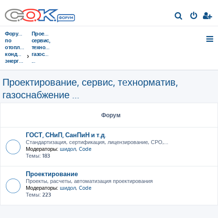
П
о
Форумы
Проектирование,
и
по
сервис,
отоплению,
тeхнорматив,
с
кондиционированию,
газоснабжение
энергосбережению
...
к
Проектирование, сервис, тeхнорматив,
газоснабжение ...
Форум
ГОСТ, СНиП, СанПиН и т.д.
Стандартизация, сертификация, лицензирование, СРО,...
Модераторы:
шидол
,
Code
Темы:
183
Проектирование
Проекты, расчеты, автоматизация проектирования
Модераторы:
шидол
,
Code
Темы:
223