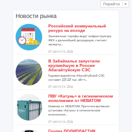
Перейти
Новости рынка
Российский коммунальный
ресурс на исходе
Заниженные тарифы ведут инфраструктуру
ЖКХ к дальнейшей деградации, считают
эксперты...
07 АВГУСТА 2026
В Забайкалье запустили
крупнейшую в России
Абагайтуйскую СЭС
Годовая выработка Абагайтуйской СЭС
составит 223 221 тыс. кВт-ч...
07 АВГУСТА 2026
ПВУ «Катунь» в гигиеническом
исполнении от НЕВАТОМ
Новинка от НЕВАТОМ: Приточно-вытяжная
установка «Катунь» в гигиеническом
исполнении...
07 АВГУСТА 2026
Группа ПОЛИПЛАСТИК