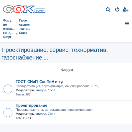
П
о
Форумы
Проектирование,
и
по
сервис,
отоплению,
тeхнорматив,
с
кондиционированию,
газоснабжение
энергосбережению
...
к
Проектирование, сервис, тeхнорматив,
газоснабжение ...
Форум
ГОСТ, СНиП, СанПиН и т.д.
Стандартизация, сертификация, лицензирование, СРО,...
Модераторы:
шидол
,
Code
Темы:
183
Проектирование
Проекты, расчеты, автоматизация проектирования
Модераторы:
шидол
,
Code
Темы:
223