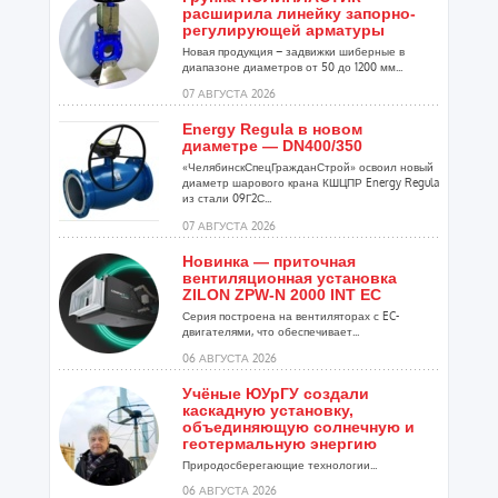
расширила линейку запорно-
регулирующей арматуры
Новая продукция – задвижки шиберные в
диапазоне диаметров от 50 до 1200 мм...
07 АВГУСТА 2026
Energy Regula в новом
диаметре — DN400/350
«ЧелябинскСпецГражданСтрой» освоил новый
диаметр шарового крана КШЦПР Energy Regula
из стали 09Г2С...
07 АВГУСТА 2026
Новинка — приточная
вентиляционная установка
ZILON ZPW-N 2000 INT EC
Серия построена на вентиляторах с EC-
двигателями, что обеспечивает...
06 АВГУСТА 2026
Учёные ЮУрГУ создали
каскадную установку,
объединяющую солнечную и
геотермальную энергию
Природосберегающие технологии...
06 АВГУСТА 2026