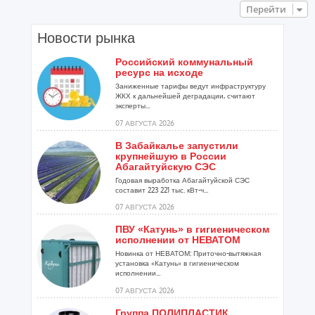
Перейти
Новости рынка
Российский коммунальный
ресурс на исходе
Заниженные тарифы ведут инфраструктуру
ЖКХ к дальнейшей деградации, считают
эксперты...
07 АВГУСТА 2026
В Забайкалье запустили
крупнейшую в России
Абагайтуйскую СЭС
Годовая выработка Абагайтуйской СЭС
составит 223 221 тыс. кВт-ч...
07 АВГУСТА 2026
ПВУ «Катунь» в гигиеническом
исполнении от НЕВАТОМ
Новинка от НЕВАТОМ: Приточно-вытяжная
установка «Катунь» в гигиеническом
исполнении...
07 АВГУСТА 2026
Группа ПОЛИПЛАСТИК