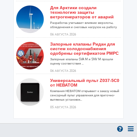
Для Арктики создали
технологию защиты
ветрогенераторов от аварий
Разработка учитывает влияние мерзлоты,
обледенения и снеговых нагрузок на работу
установок...
06 АВГУСТА 2026
Запорные клапаны Ридан для
систем холодоснабжения
одобрены сертификатом РМРС
Запорные клапаны SVA M и SNV M прошли
оценку соответствия ...
06 АВГУСТА 2026
Универсальный пульт Z037-5C0
от НЕВАТОМ
Компания НЕВАТОМ открывает к заказу новый
сенсорный пульт управления для приточно-
вытяжных установок...
05 АВГУСТА 2026
Гибридный тепловой насос
PV/T с одним общим
испарителем
Исследователи предложили конструкцию
двухисточникового теплового насоса прямого