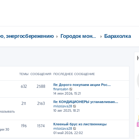
ю, энергосбережению
Городок монтажников и инженеров
Барахолка
ТЕМЫ
СООБЩЕНИЯ
ПОСЛЕДНЕЕ СООБЩЕНИЕ
Re: Дорого покупаем акции Рос…
632
2588
П
finansabn
е
14 июн 2026, 15:21
р
Re: КОНДИЦИОНЕРЫ устанавливаю…
е
211
2163
П
miloslava28
й
е
10 авг 2025, 18:21
т
указывать
р
и
е
к
й
п
Клееный брус из лиственницы
196
1574
т
о
П
miloslava28
ции 30
и
с
е
01 май 2026, 22:02
к
л
р