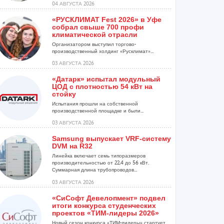
04 АВГУСТА 2026
«РУСКЛИМАТ Fest 2026» в Уфе
собрал свыше 700 профи
климатической отрасли
Организатором выступил торгово-
производственный холдинг «Русклимат»...
03 АВГУСТА 2026
«Датарк» испытал модульный
ЦОД с плотностью 54 кВт на
стойку
Испытания прошли на собственной
производственной площадке и были...
03 АВГУСТА 2026
Samsung выпускает VRF-систему
DVM на R32
Линейка включает семь типоразмеров
производительностью от 22,4 до 56 кВт.
Суммарная длина трубопроводов...
03 АВГУСТА 2026
«СиСофт Девелопмент» подвел
итоги конкурса студенческих
проектов «ТИМ-лидеры 2026»
Новый сезон конкурса «ТИМ-лидеры» стартует