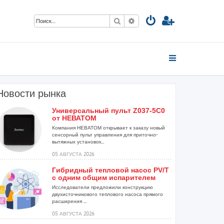
Поиск
Расширенный поиск
Новости рынка
Универсальный пульт Z037-5C0
от НЕВАТОМ
Компания НЕВАТОМ открывает к заказу новый
сенсорный пульт управления для приточно-
вытяжных установок...
05 АВГУСТА 2026
Гибридный тепловой насос PV/T
с одним общим испарителем
Исследователи предложили конструкцию
двухисточникового теплового насоса прямого
расширения ...
05 АВГУСТА 2026