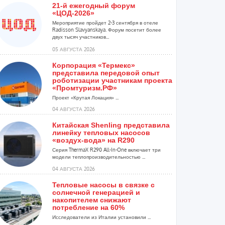
21-й ежегодный форум
«ЦОД-2026»
Мероприятие пройдет 2-3 сентября в отеле
Radisson Slavyanskaya. Форум посетит более
двух тысяч участников...
05 АВГУСТА 2026
Корпорация «Термекс»
представила передовой опыт
роботизации участникам проекта
«Промтуризм.РФ»
Проект «Крутая Локация» ...
04 АВГУСТА 2026
Китайская Shenling представила
линейку тепловых насосов
«воздух-вода» на R290
Серия ThermaX R290 All-In-One включает три
модели теплопроизводительностью ...
04 АВГУСТА 2026
Тепловые насосы в связке с
солнечной генерацией и
накопителем снижают
потребление на 60%
Исследователи из Италии установили ...