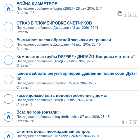
ВОЙНА ДИАМЕТРОВ
Последнее сообщение
loginza25821
«
28 сен 2016, 12:14
Ответы:
42
1
2
3
ОТКАЗ В ПЛОМБИРОВКЕ СЧЕТЧИКОВ
Последнее сообщение
Джордано
«
18 авг 2016, 22:14
Ответы:
1
Вымывает песок обратной засыпки из траншеи
Последнее сообщение
Джордано
«
16 июл 2016, 22:40
Ответы:
1
Композитные трубы DEEPiPE / ДИПАЙП. Вопросы и ответы?!
Последнее сообщение
Dim@
«
23 июн 2016, 22:20
Ответы:
1
Какой выбрать регулятор переп. давления после себя. Ду32-
40
Последнее сообщение
Sokolov
«
15 июн 2016, 16:07
Ответы:
1
какое должно быть водопотребление у дома?
Последнее сообщение
Dim@
«
13 июн 2016, 12:14
Ответы:
3
Всас по горизонтали :)
Последнее сообщение
oleg.dmitrievic
«
07 июн 2016, 23:45
Ответы:
38
1
2
Счетчик воды, неожиданный вопрос
Последнее сообщение
LukaTony
«
24 май 2016, 15:01