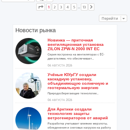
Страница
1
из
13
1
2
3
4
5
13
…
След.
Перейти
Новости рынка
Новинка — приточная
вентиляционная установка
ZILON ZPW-N 2000 INT EC
Серия построена на вентиляторах с EC-
двигателями, что обеспечивает...
06 АВГУСТА 2026
Учёные ЮУрГУ создали
каскадную установку,
объединяющую солнечную и
геотермальную энергию
Природосберегающие технологии...
06 АВГУСТА 2026
Для Арктики создали
технологию защиты
ветрогенераторов от аварий
Разработка учитывает влияние мерзлоты,
обледенения и снеговых нагрузок на работу