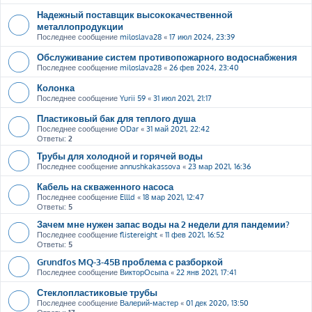
Надежный поставщик высококачественной
металлопродукции
Последнее сообщение
miloslava28
«
17 июл 2024, 23:39
Обслуживание систем противопожарного водоснабжения
Последнее сообщение
miloslava28
«
26 фев 2024, 23:40
Колонка
Последнее сообщение
Yurii 59
«
31 июл 2021, 21:17
Пластиковый бак для теплого душа
Последнее сообщение
ODar
«
31 май 2021, 22:42
Ответы:
2
Трубы для холодной и горячей воды
Последнее сообщение
annushkakassova
«
23 мар 2021, 16:36
Кабель на скваженного насоса
Последнее сообщение
Ellld
«
18 мар 2021, 12:47
Ответы:
5
Зачем мне нужен запас воды на 2 недели для пандемии?
Последнее сообщение
flistereight
«
11 фев 2021, 16:52
Ответы:
5
Grundfos MQ-3-45B проблема с разборкой
Последнее сообщение
ВикторОсыпа
«
22 янв 2021, 17:41
Стеклопластиковые трубы
Последнее сообщение
Валерий-мастер
«
01 дек 2020, 13:50