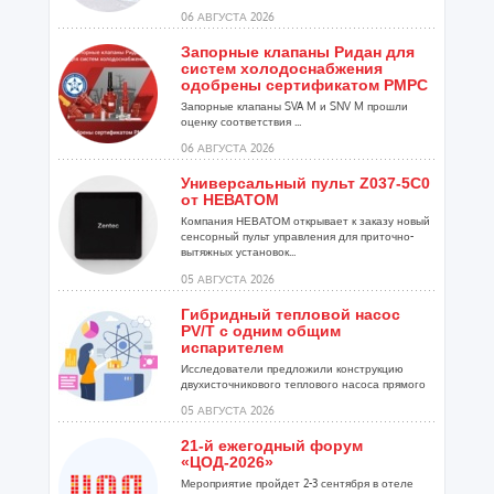
установок...
06 АВГУСТА 2026
Запорные клапаны Ридан для
систем холодоснабжения
одобрены сертификатом РМРС
Запорные клапаны SVA M и SNV M прошли
оценку соответствия ...
06 АВГУСТА 2026
Универсальный пульт Z037-5C0
от НЕВАТОМ
Компания НЕВАТОМ открывает к заказу новый
сенсорный пульт управления для приточно-
вытяжных установок...
05 АВГУСТА 2026
Гибридный тепловой насос
PV/T с одним общим
испарителем
Исследователи предложили конструкцию
двухисточникового теплового насоса прямого
расширения ...
05 АВГУСТА 2026
21-й ежегодный форум
«ЦОД-2026»
Мероприятие пройдет 2-3 сентября в отеле