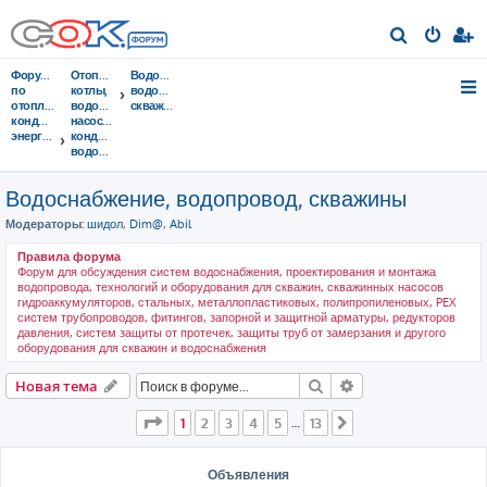
П
о
Форумы
Отопительные
Водоснабжение,
и
по
котлы,
водопровод,
отоплению,
водонагреватели,
скважины
с
кондиционированию,
насосы,
энергосбережению
кондиционеры,
к
водоочистка...
Водоснабжение, водопровод, скважины
Модераторы:
шидол
,
Dim@
,
Abil
Правила форума
Форум для обсуждения систем водоснабжения, проектирования и монтажа
водопровода, технологий и оборудования для скважин, скважинных насосов
гидроаккумуляторов, стальных, металлопластиковых, полипропиленовых, PEX
систем трубопроводов, фитингов, запорной и защитной арматуры, редукторов
давления, систем защиты от протечек, защиты труб от замерзания и другого
оборудования для скважин и водоснабжения
Поиск
Расширенный пои
Новая тема
Страница
1
из
13
1
2
3
4
5
13
…
След.
Объявления