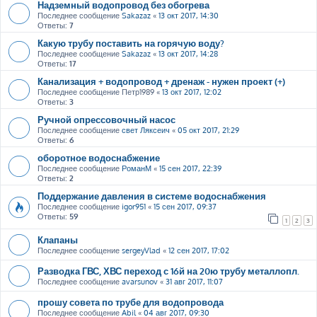
Надземный водопровод без обогрева
Последнее сообщение
Sakazaz
«
13 окт 2017, 14:30
Ответы:
7
Какую трубу поставить на горячую воду?
Последнее сообщение
Sakazaz
«
13 окт 2017, 14:28
Ответы:
17
Канализация + водопровод + дренаж - нужен проект (+)
Последнее сообщение
Петр1989
«
13 окт 2017, 12:02
Ответы:
3
Ручной опрессовочный насос
Последнее сообщение
свет Ляксеич
«
05 окт 2017, 21:29
Ответы:
6
оборотное водоснабжение
Последнее сообщение
РоманМ
«
15 сен 2017, 22:39
Ответы:
2
Поддержание давления в системе водоснабжения
Последнее сообщение
igor951
«
15 сен 2017, 09:37
Ответы:
59
1
2
3
Клапаны
Последнее сообщение
sergeyVlad
«
12 сен 2017, 17:02
Разводка ГВС, ХВС переход с 16й на 20ю трубу металлопл.
Последнее сообщение
avarsunov
«
31 авг 2017, 11:07
прошу совета по трубе для водопровода
Последнее сообщение
Abil
«
04 авг 2017, 09:30