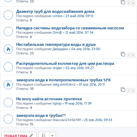
Ответы:
23
1
2
Диаметр труб для водоснабжения дома.
Последнее сообщение
Limbo
«
23 май 2016, 09:13
Ответы:
8
Наладка системы водозабора со скважинным насосом
Последнее сообщение
Dim@
«
12 май 2016, 07:34
Ответы:
6
Нестабильная температура воды в душе.
Последнее сообщение
Джордано
«
04 апр 2016, 23:00
Ответы:
23
1
2
Распределительный коллектор для цем.раствора
Последнее сообщение
stoper
«
02 апр 2016, 09:27
Ответы:
8
замерзла вода в полипропиленовых трубах SPK
Последнее сообщение
oleg.dmitrievic
«
01 апр 2016, 20:11
Ответы:
35
1
2
Не могу найти источник протечки
Последнее сообщение
tiptop
«
19 мар 2016, 17:39
Ответы:
4
замерзла вода в трубах!!!!
Последнее сообщение
Максим123456789
«
25 янв 2016, 09:53
Ответы:
15
Новая тема