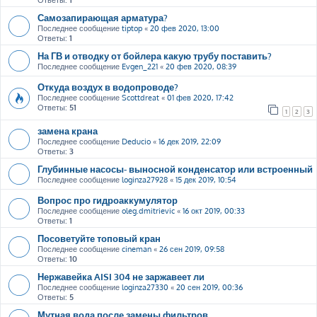
Ответы:
1
Самозапирающая арматура?
Последнее сообщение
tiptop
«
20 фев 2020, 13:00
Ответы:
1
На ГВ и отводку от бойлера какую трубу поставить?
Последнее сообщение
Evgen_221
«
20 фев 2020, 08:39
Откуда воздух в водопроводе?
Последнее сообщение
Scottdreat
«
01 фев 2020, 17:42
Ответы:
51
1
2
3
замена крана
Последнее сообщение
Deducio
«
16 дек 2019, 22:09
Ответы:
3
Глубинные насосы- выносной конденсатор или встроенный
Последнее сообщение
loginza27928
«
15 дек 2019, 10:54
Вопрос про гидроаккумулятор
Последнее сообщение
oleg.dmitrievic
«
16 окт 2019, 00:33
Ответы:
1
Посоветуйте топовый кран
Последнее сообщение
cineman
«
26 сен 2019, 09:58
Ответы:
10
Нержавейка AISI 304 не заржавеет ли
Последнее сообщение
loginza27330
«
20 сен 2019, 00:36
Ответы:
5
Мутная вода после замены фильтров