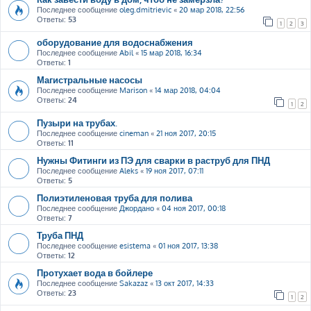
Последнее сообщение
oleg.dmitrievic
«
20 мар 2018, 22:56
Ответы:
53
1
2
3
оборудование для водоснабжения
Последнее сообщение
Abil
«
15 мар 2018, 16:34
Ответы:
1
Магистральные насосы
Последнее сообщение
Marison
«
14 мар 2018, 04:04
Ответы:
24
1
2
Пузыри на трубах.
Последнее сообщение
cineman
«
21 ноя 2017, 20:15
Ответы:
11
Нужны Фитинги из ПЭ для сварки в раструб для ПНД
Последнее сообщение
Aleks
«
19 ноя 2017, 07:11
Ответы:
5
Полиэтиленовая труба для полива
Последнее сообщение
Джордано
«
04 ноя 2017, 00:18
Ответы:
7
Труба ПНД
Последнее сообщение
esistema
«
01 ноя 2017, 13:38
Ответы:
12
Протухает вода в бойлере
Последнее сообщение
Sakazaz
«
13 окт 2017, 14:33
Ответы:
23
1
2