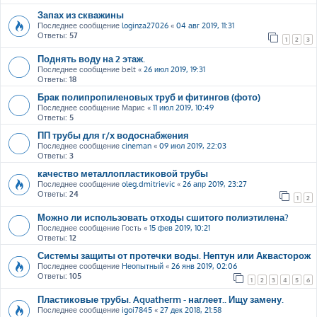
Запах из скважины
Последнее сообщение
loginza27026
«
04 авг 2019, 11:31
Ответы:
57
1
2
3
Поднять воду на 2 этаж.
Последнее сообщение
belt
«
26 июл 2019, 19:31
Ответы:
18
Брак полипропиленовых труб и фитингов (фото)
Последнее сообщение
Марис
«
11 июл 2019, 10:49
Ответы:
5
ПП трубы для г/х водоснабжения
Последнее сообщение
cineman
«
09 июл 2019, 22:03
Ответы:
3
качество металлопластиковой трубы
Последнее сообщение
oleg.dmitrievic
«
26 апр 2019, 23:27
Ответы:
24
1
2
Можно ли использовать отходы сшитого полиэтилена?
Последнее сообщение
Гость
«
15 фев 2019, 10:21
Ответы:
12
Системы защиты от протечки воды. Нептун или Аквасторож
Последнее сообщение
Неопытный
«
26 янв 2019, 02:06
Ответы:
105
1
2
3
4
5
6
Пластиковые трубы. Aquatherm - наглеет.. Ищу замену.
Последнее сообщение
igoi7845
«
27 дек 2018, 21:58