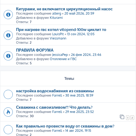
Китурами, не включается циркуляционный насос
Последнее сообщение
alterg
«
20 май 2026, 20:59
Добавлено в форуме
Kiturami
Ответы:
7
При нагреве гвс котел vitopend-100w циклит то
Последнее сообщение
LouisPit
«
13 сен 2024, 12:05
Добавлено в форуме
Viessmann
Ответы:
2
ПРАВИЛА ФОРУМА
Последнее сообщение
JessicaPep
«
26 фев 2024, 23:46
Добавлено в форуме
Отопление и ГВС
Ответы:
5
Темы
настройка водоснабжения из скважины
Последнее сообщение
Farrell
«
30 янв 2025, 18:59
Ответы:
7
Скважина с самоизливом!!! Что делать?
Последнее сообщение
Farrell
«
29 янв 2025, 23:52
Ответы:
30
1
2
Как правильно провести воду от скважины в дом?
Последнее сообщение
Farrell
«
14 авг 2024, 19:15
Ответы:
2