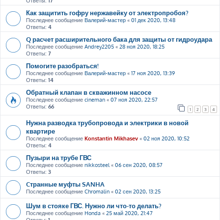
Ответы:
17
Как защитить гофру нержавейку от электропробоя?
Последнее сообщение
Валерий-мастер
«
01 дек 2020, 13:48
Ответы:
4
Q расчет расширительного бака для защиты от гидроудара
Последнее сообщение
Andrey2205
«
28 ноя 2020, 18:25
Ответы:
7
Помогите разобраться!
Последнее сообщение
Валерий-мастер
«
17 ноя 2020, 13:39
Ответы:
14
Обратный клапан в скважинном насосе
Последнее сообщение
cineman
«
07 ноя 2020, 22:57
Ответы:
66
1
2
3
4
Нужна разводка трубопровода и электрики в новой
квартире
Последнее сообщение
Konstantin Mikhasev
«
02 ноя 2020, 10:52
Ответы:
4
Пузыри на трубе ГВС
Последнее сообщение
nikkosteel
«
06 сен 2020, 08:57
Ответы:
3
Cтранные муфты SANHA
Последнее сообщение
Chromalin
«
02 сен 2020, 13:25
Шум в стояке ГВС. Нужно ли что-то делать?
Последнее сообщение
Honda
«
25 май 2020, 21:47