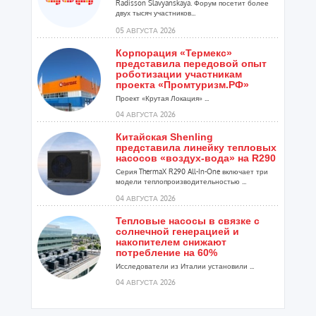
Radisson Slavyanskaya. Форум посетит более
двух тысяч участников...
05 АВГУСТА 2026
Корпорация «Термекс»
представила передовой опыт
роботизации участникам
проекта «Промтуризм.РФ»
Проект «Крутая Локация» ...
04 АВГУСТА 2026
Китайская Shenling
представила линейку тепловых
насосов «воздух-вода» на R290
Серия ThermaX R290 All-In-One включает три
модели теплопроизводительностью ...
04 АВГУСТА 2026
Тепловые насосы в связке с
солнечной генерацией и
накопителем снижают
потребление на 60%
Исследователи из Италии установили ...
04 АВГУСТА 2026
«РУСКЛИМАТ Fest 2026» в Уфе
собрал свыше 700 профи