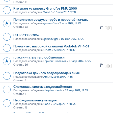
Ответы:
15
Кто знает установку Grundfos PMU 2000
Последнее сообщение
Wind7
«
17 июл 2017, 12:18
Появляется воздух в трубе и перестаёт качать
Последнее сообщение
german3w
«
11 июл 2017, 15:29
Ответы:
23
1
2
СП 30.13330.2016
Последнее сообщение
gorunovigor
«
07 июл 2017, 10:20
Помогите с насосной станцией Vodotok VFI4-6T
Последнее сообщение
Orloff
«
15 июн 2017, 18:32
пластинчатые теплообменники
Последнее сообщение
Герман Яновский
«
27 апр 2017, 15:25
Ответы:
26
1
2
Подготовка дачного водопровода к зиме
Последнее сообщение
Abil
«
12 апр 2017, 17:36
Ответы:
8
Сломалась система водоснабжения
Последнее сообщение
oleg.dmitrievic
«
28 мар 2017, 13:55
Ответы:
5
Необходима консультация
Последнее сообщение
Code
«
22 мар 2017, 18:56
Ответы:
16