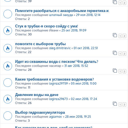
Ответы:
39
1
2
Помогите разобраться с анаэробными герметика и.
Последнее сообщение
штатный зануда
«
29 ноя 2018, 12:14
Ответы:
2
Стук в трубах-я скоро сойду с ума!
Последнее сообщение
Ивани
«
25 окт 2018, 19:09
Ответы:
30
1
2
помогите с выбором трубы
Последнее сообщение
oleg.dmitrievic
«
01 окт 2018, 22:51
Ответы:
22
1
2
Идет из скважины вода с песком! Что делать?
Последнее сообщение
насипар
«
31 авг 2018, 15:52
Ответы:
28
1
2
Какие требования к установке водомеров?
Последнее сообщение
loginza29759
«
05 июл 2018, 11:00
Ответы:
11
Давление воды на даче
Последнее сообщение
loginza29673
«
02 июл 2018, 17:24
Ответы:
26
1
2
Выбор гидроаккумулятора
Последнее сообщение
agzamov
«
28 июн 2018, 19:25
Ответы:
3
Как завести воду в дом, чтоб не замерзла?