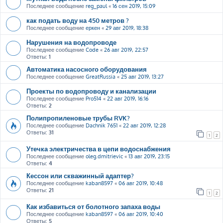
Последнее сообщение
reg_paul
«
16 сен 2019, 15:09
как подать воду на 450 метров ?
Последнее сообщение
еркен
«
29 авг 2019, 18:38
Нарушения на водопроводе
Последнее сообщение
Code
«
26 авг 2019, 22:57
Ответы:
1
Автоматика насосного оборудования
Последнее сообщение
GreatRussia
«
25 авг 2019, 13:27
Проекты по водопроводу и канализации
Последнее сообщение
Pro514
«
22 авг 2019, 16:16
Ответы:
2
Полипропиленовые трубы RVK?
Последнее сообщение
Dachnik 7651
«
22 авг 2019, 12:28
Ответы:
31
1
2
Утечка электричества в цепи водоснабжения
Последнее сообщение
oleg.dmitrievic
«
13 авг 2019, 23:15
Ответы:
4
Кессон или скважинный адаптер?
Последнее сообщение
kaban8597
«
06 авг 2019, 10:48
Ответы:
21
1
2
Как избавиться от болотного запаха воды
Последнее сообщение
kaban8597
«
06 авг 2019, 10:40
Ответы:
5